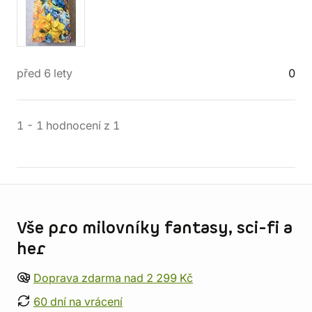
před 6 lety
0
1
-
1
hodnocení
z
1
Informace o obchodu
Vše pro milovníky fantasy, sci-fi a
her
Doprava zdarma nad 2 299 Kč
60 dní na vrácení