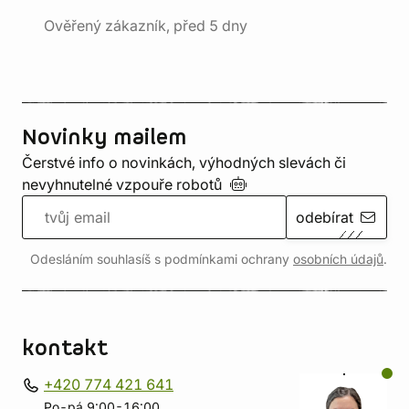
Ověřený zákazník, před 5 dny
Novinky mailem
Čerstvé info o novinkách, výhodných slevách či
nevyhnutelné vzpouře
robotů
odebírat
Odesláním souhlasíš s podmínkami ochrany
osobních údajů
.
kontakt
+420 774 421 641
Po-pá 9:00-16:00