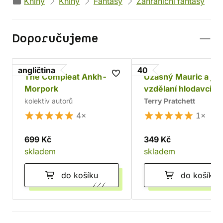
Knihy
Knihy
Fantasy
Zahraniční fantasy
Doporučujeme
angličtina
40
The Compleat Ankh-
Úžasný Mauric a je
Morpork
vzdělaní hlodavci -
limitovaná edice
kolektiv autorů
Terry Pratchett
4×
1×
699 Kč
349 Kč
skladem
skladem
do košíku
do košíku