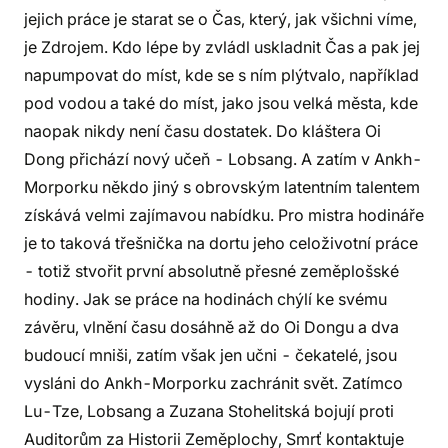
jejich práce je starat se o Čas, který, jak všichni víme,
je Zdrojem. Kdo lépe by zvládl uskladnit Čas a pak jej
napumpovat do míst, kde se s ním plýtvalo, například
pod vodou a také do míst, jako jsou velká města, kde
naopak nikdy není času dostatek. Do kláštera Oi
Dong přichází nový učeň - Lobsang. A zatím v Ankh-
Morporku někdo jiný s obrovským latentním talentem
získává velmi zajímavou nabídku. Pro mistra hodináře
je to taková třešnička na dortu jeho celoživotní práce
- totiž stvořit první absolutně přesné zeměplošské
hodiny. Jak se práce na hodinách chýlí ke svému
závěru, vlnění času dosáhně až do Oi Dongu a dva
budoucí mniši, zatím však jen učni - čekatelé, jsou
vysláni do Ankh-Morporku zachránit svět. Zatímco
Lu-Tze, Lobsang a Zuzana Stohelitská bojují proti
Auditorům za Historii Zeměplochy, Smrť kontaktuje