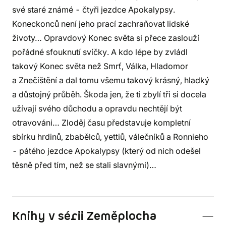
své staré známé - čtyři jezdce Apokalypsy.
Koneckonců není jeho prací zachraňovat lidské
životy… Opravdový Konec světa si přece zaslouží
pořádné sfouknutí svíčky. A kdo lépe by zvládl
takový Konec světa než Smrť, Válka, Hladomor
a Znečištění a dal tomu všemu takový krásný, hladký
a důstojný průběh. Škoda jen, že ti zbylí tři si docela
užívají svého důchodu a opravdu nechtějí být
otravováni… Zloděj času představuje kompletní
sbírku hrdinů, zbabělců, yettiů, válečníků a Ronnieho
- pátého jezdce Apokalypsy (který od nich odešel
těsně před tím, než se stali slavnými)…
Knihy v sérii Zeměplocha