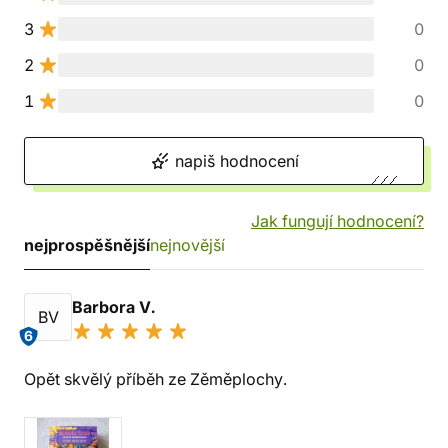
3
0
2
0
1
0
napiš hodnocení
Jak fungují hodnocení?
nejprospěšnější
nejnovější
Barbora V.
BV
6
Opět skvělý příběh ze Zěměplochy.