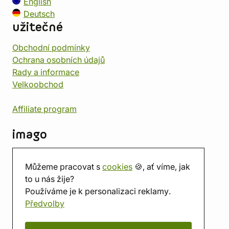
English
Deutsch
užitečné
Obchodní podmínky
Ochrana osobních údajů
Rady a informace
Velkoobchod
Affiliate program
imago
Kontakt
Můžeme pracovat s
cookies
🍪, ať víme, jak
Prodejna
to u nás žije?
Herna
Používáme je k personalizaci reklamy.
O nás
Předvolby
Hodnocení obchodu
Dárkové poukazy
Kalendář