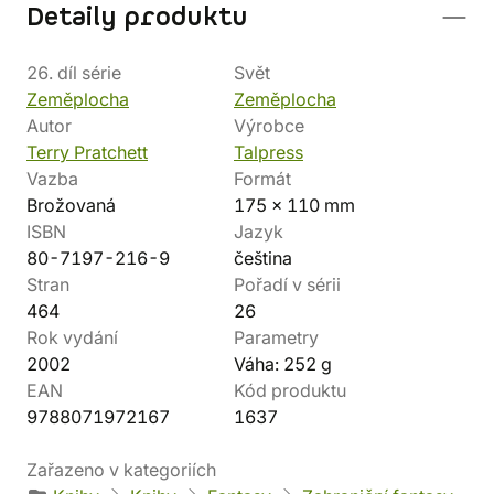
Detaily produktu
26. díl série
Svět
Zeměplocha
Zeměplocha
Autor
Výrobce
Terry Pratchett
Talpress
Vazba
Formát
Brožovaná
175 x 110 mm
ISBN
Jazyk
80-7197-216-9
čeština
Stran
Pořadí v sérii
464
26
Rok vydání
Parametry
2002
Váha: 252 g
EAN
Kód produktu
9788071972167
1637
Zařazeno v kategoriích