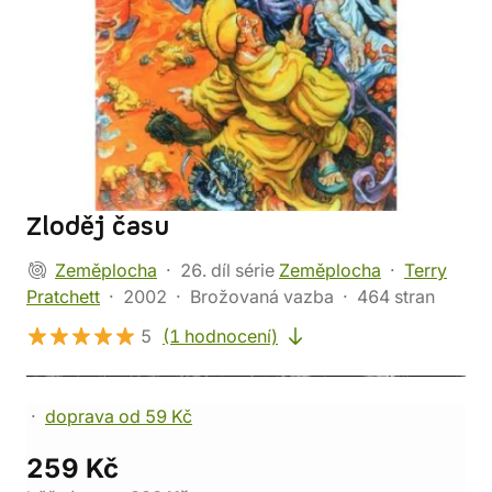
Zloděj času
Zeměplocha
26. díl série
Zeměplocha
Terry
Pratchett
2002
Brožovaná vazba
464 stran
5
(1 hodnocení)
doprava od 59 Kč
259 Kč