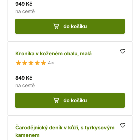
949 Kč
na cestě
do košíku
Kronika v koženém obalu, malá
4×
849 Kč
na cestě
do košíku
Čarodějnický deník v kůži, s tyrkysovým
kamenem