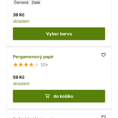
Červená
Zlatá
39 Kč
skladem
Vyber
barvu
Pergamenový papír
10×
59 Kč
skladem
do košíku