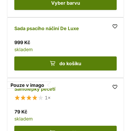
Vyber
barvu
Sada psacího náčiní De Luxe
999 Kč
skladem
do košíku
Pouze v imago
Samolepky pečetí
1×
79 Kč
skladem