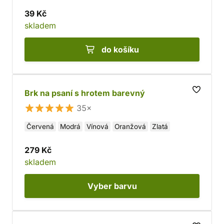
39 Kč
skladem
do košíku
Brk na psaní s hrotem barevný
35×
Červená
Modrá
Vínová
Oranžová
Zlatá
279 Kč
skladem
Vyber
barvu