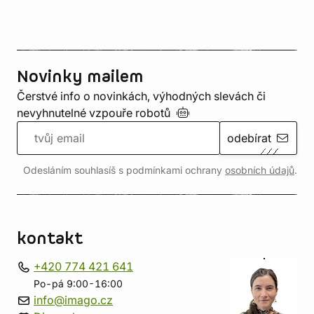
Novinky mailem
Čerstvé info o novinkách, výhodných slevách či
nevyhnutelné vzpouře
robotů
odebírat
Odesláním souhlasíš s podmínkami ochrany
osobních údajů
.
kontakt
+420 774 421 641
Po-pá 9:00-16:00
info@imago.cz