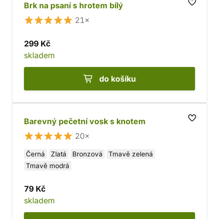
Brk na psaní s hrotem bílý
21×
299 Kč
skladem
do košíku
Barevný pečetní vosk s knotem
20×
Černá
Zlatá
Bronzová
Tmavě zelená
Tmavě modrá
79 Kč
skladem