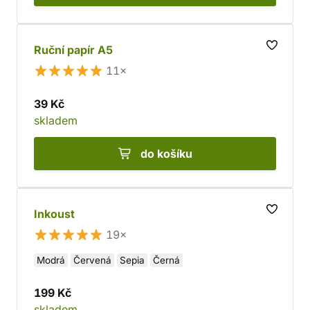
Ruční papír A5
11×
39 Kč
skladem
do košíku
Inkoust
19×
Modrá
Červená
Sepia
Černá
199 Kč
skladem