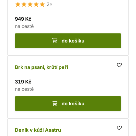
2×
949 Kč
na cestě
do košíku
Brk na psaní, krůtí peří
319 Kč
na cestě
do košíku
Deník v kůži Asatru