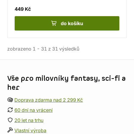
449 Kč
do košíku
zobrazeno
1
-
31
z
31
výsledků
Informace o obchodu
Vše pro milovníky fantasy, sci-fi a
her
Doprava zdarma nad 2 299 Kč
60 dní na vrácení
20 let na trhu
Vlastní výroba