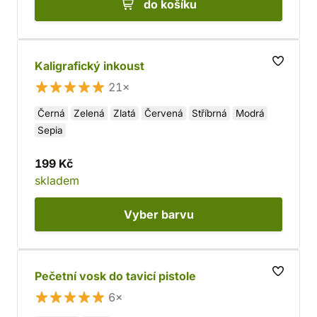
do košíku
Kaligrafický inkoust
21×
Černá
Zelená
Zlatá
Červená
Stříbrná
Modrá
Sepia
199 Kč
skladem
Vyber
barvu
Pečetní vosk do tavicí pistole
6×