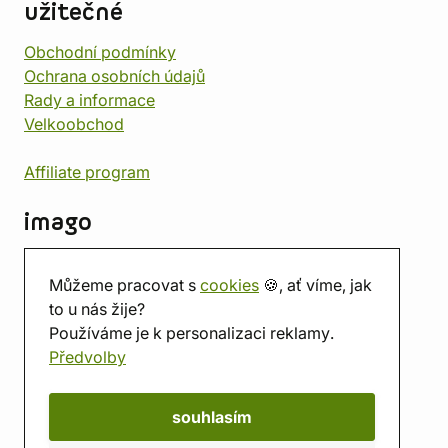
užitečné
Obchodní podmínky
Ochrana osobních údajů
Rady a informace
Velkoobchod
Affiliate program
imago
Kontakt
Můžeme pracovat s
cookies
🍪, ať víme, jak
Prodejna
to u nás žije?
Herna
Používáme je k personalizaci reklamy.
O nás
Předvolby
Hodnocení obchodu
Dárkové poukazy
Kalendář
souhlasím
imago.blog