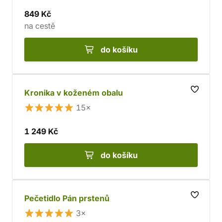
849 Kč
na cestě
do košíku
Kronika v koženém obalu
15×
1 249 Kč
do košíku
Pečetidlo Pán prstenů
3×