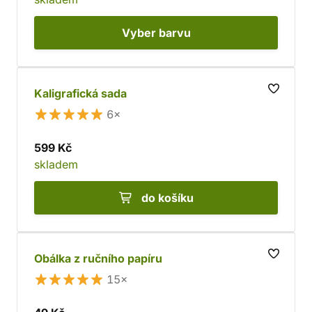
Vyber
barvu
Kaligrafická sada
6×
599 Kč
skladem
do košíku
Obálka z ručního papíru
15×