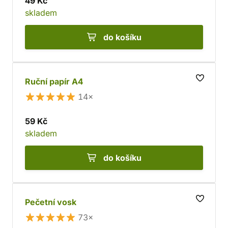
49 Kč
skladem
do košíku
Ruční papír A4
14×
59 Kč
skladem
do košíku
Pečetní vosk
73×