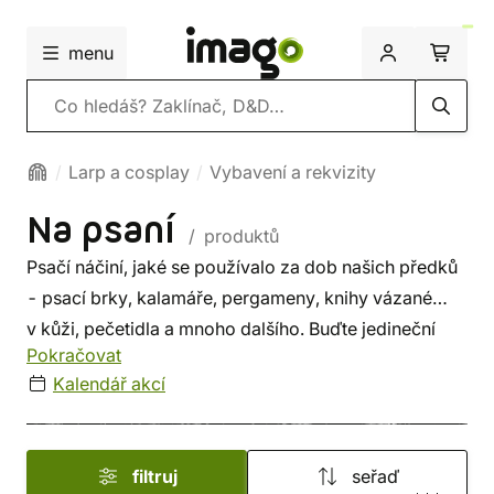
menu
Vyhledávání
Larp a cosplay
Vybavení a rekvizity
Na psaní
/ produktů
Psačí náčiní, jaké se používalo za dob našich předků
- psací brky, kalamáře, pergameny, knihy vázané
v kůži, pečetidla a mnoho dalšího. Buďte jedineční
Pokračovat
a vraťte se ke starému umění krasopisu či kaligrafie.
Kalendář akcí
filtruj
seřaď