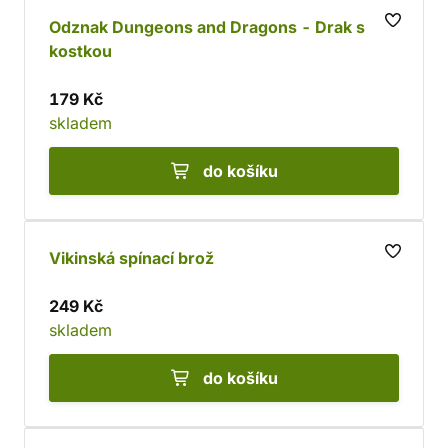
Odznak Dungeons and Dragons - Drak s
kostkou
179 Kč
skladem
do košíku
Vikinská spínací brož
249 Kč
skladem
do košíku