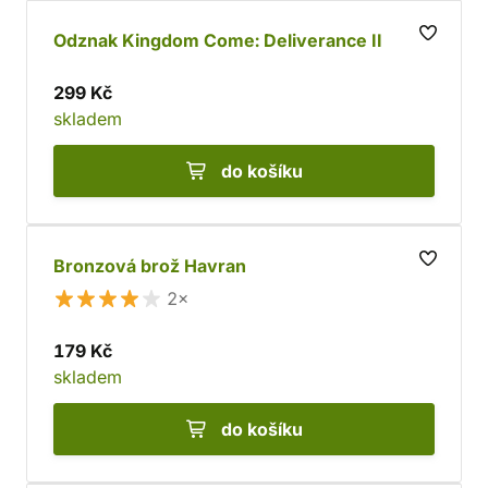
Odznak Kingdom Come: Deliverance II
299 Kč
skladem
do košíku
Bronzová brož Havran
2×
179 Kč
skladem
do košíku