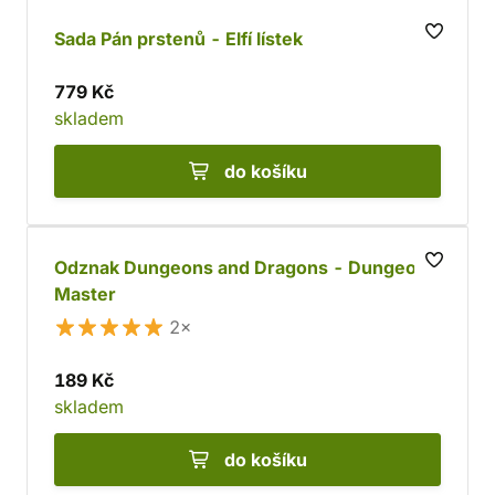
Sada Pán prstenů - Elfí lístek
779 Kč
skladem
do košíku
Odznak Dungeons and Dragons - Dungeon
Master
2×
189 Kč
skladem
do košíku