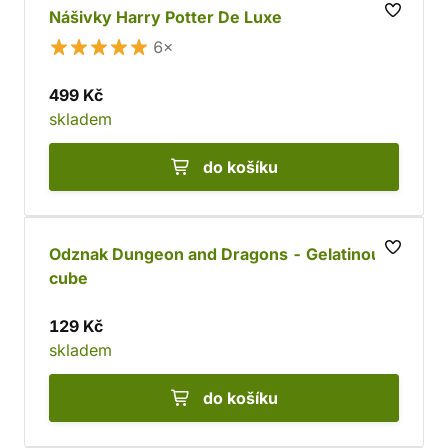
Nášivky Harry Potter De Luxe
6×
499 Kč
skladem
do košíku
Odznak Dungeon and Dragons - Gelatinous
cube
129 Kč
skladem
do košíku