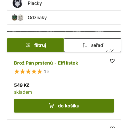
Placky
Odznaky
filtruj
seřaď
Brož Pán prstenů - Elfí lístek
1×
549 Kč
skladem
do košíku