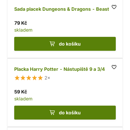
Sada placek Dungeons & Dragons - Beastly
79 Kč
skladem
do košíku
Placka Harry Potter - Nástupiště 9 a 3/4
2×
59 Kč
skladem
do košíku