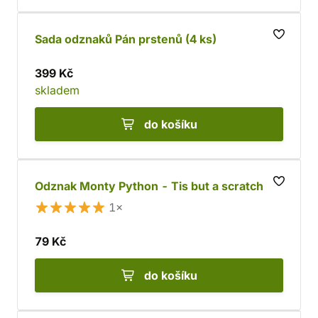
Sada odznaků Pán prstenů (4 ks)
399 Kč
skladem
do košíku
Odznak Monty Python - Tis but a scratch
1×
79 Kč
do košíku