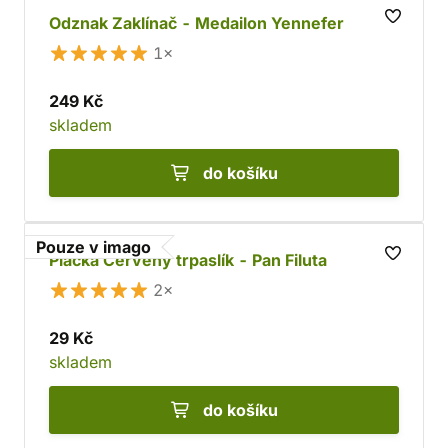
Odznak Zaklínač - Medailon Yennefer
1×
249 Kč
skladem
do košíku
Pouze v imago
Placka Červený trpaslík - Pan Filuta
2×
29 Kč
skladem
do košíku