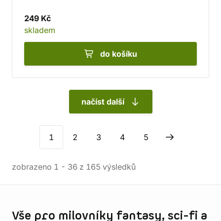
249 Kč
skladem
do košíku
načíst další
1
2
3
4
5
zobrazeno
1
-
36
z
165
výsledků
Informace o obchodu
Vše pro milovníky fantasy, sci-fi a