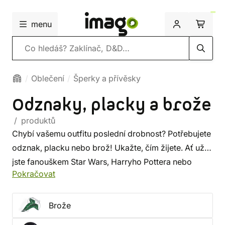
menu
Vyhledávání
Oblečení
Šperky a přívěsky
Odznaky, placky a brože
/ produktů
Chybí vašemu outfitu poslední drobnost? Potřebujete
odznak, placku nebo brož! Ukažte, čím žijete. Ať už
jste fanouškem Star Wars, Harryho Pottera nebo
Pokračovat
jiných fantasy a sci-fi světů, v této kategorii najdete
ty nejlepší kousky, které vám budou dělat společnost
po celé dobrodružné cestě.
Brože