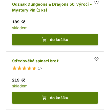
Odznak Dungeons & Dragons 50. výročí -
Mystery Pin (1 ks)
189 Kč
skladem
do košíku
Středověká spínací brož
1×
219 Kč
skladem
do košíku