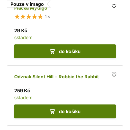
Pouze v imago
Placka Mytago
1×
29 Kč
skladem
do košíku
Odznak Silent Hill - Robbie the Rabbit
259 Kč
skladem
do košíku