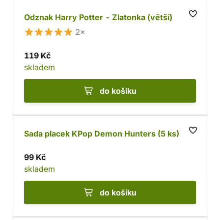
Odznak Harry Potter - Zlatonka (větší)
2×
119 Kč
skladem
do košíku
Sada placek KPop Demon Hunters (5 ks)
99 Kč
skladem
do košíku