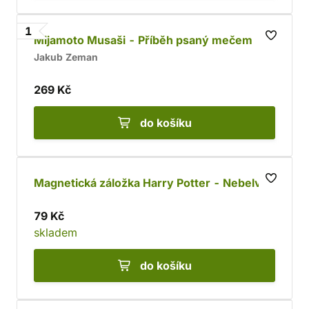
1
Mijamoto Musaši - Příběh psaný mečem
Jakub Zeman
269 Kč
do košíku
Magnetická záložka Harry Potter - Nebelvír
79 Kč
skladem
do košíku