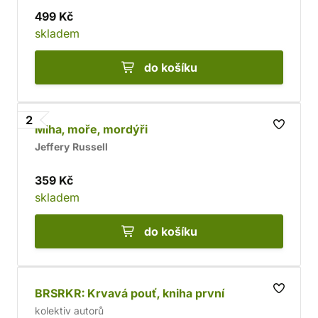
499 Kč
skladem
do košíku
2
Mlha, moře, mordýři
Jeffery Russell
359 Kč
skladem
do košíku
BRSRKR: Krvavá pouť, kniha první
kolektiv autorů