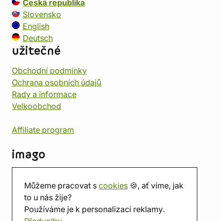
Česká republika
Slovensko
English
Deutsch
užitečné
Obchodní podmínky
Ochrana osobních údajů
Rady a informace
Velkoobchod
Affiliate program
imago
Kontakt
Můžeme pracovat s
cookies
🍪, ať víme, jak
Prodejna
to u nás žije?
Herna
Používáme je k personalizaci reklamy.
O nás