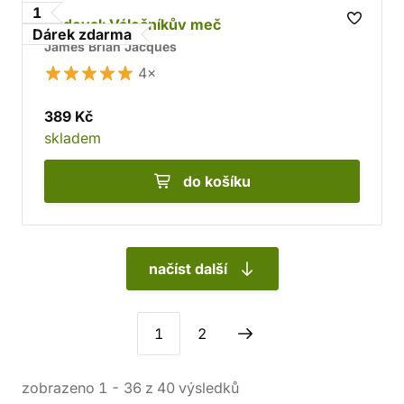
1
Rudoval: Válečníkův meč
Dárek zdarma
James Brian Jacques
4×
389 Kč
skladem
do košíku
načíst další
1
2
zobrazeno
1
-
36
z
40
výsledků