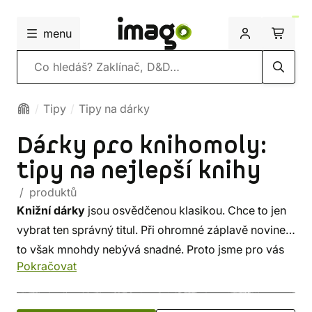
menu
Vyhledávání
Tipy
Tipy na dárky
Dárky pro knihomoly:
tipy na nejlepší knihy
/ produktů
Knižní dárky
jsou osvědčenou klasikou. Chce to jen
vybrat ten správný titul. Při ohromné záplavě novinek
to však mnohdy nebývá snadné. Proto jsme pro vás
Pokračovat
vybrali ty
nejlepší knihy
žánru
sci-fi
,
fantasy
a
hororu
, mezi nimiž najdete bestsellery i netradiční
díla pro fajnšmekry.
Filmové
a
herní fanoušky
jejich