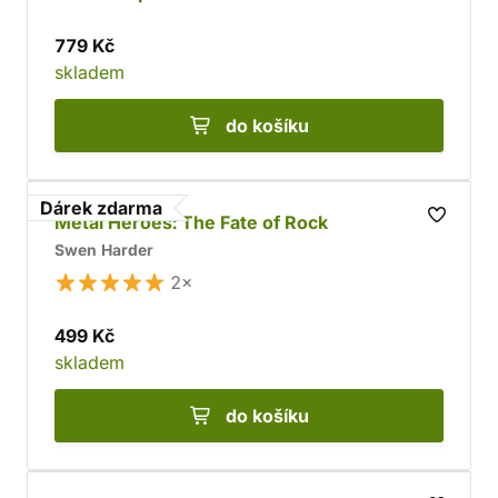
779 Kč
skladem
do košíku
Dárek zdarma
Metal Heroes: The Fate of Rock
Swen Harder
2×
499 Kč
skladem
do košíku