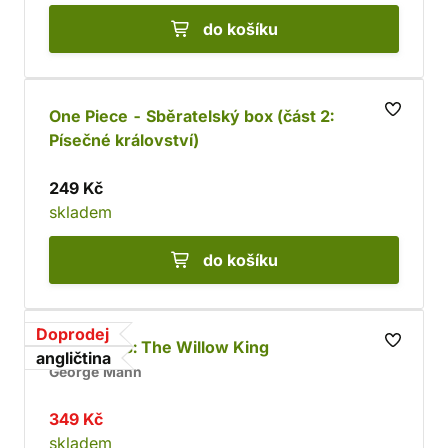
do košíku
One Piece - Sběratelský box (část 2:
Písečné království)
249 Kč
skladem
do košíku
Doprodej
Dark Souls: The Willow King
angličtina
George Mann
349 Kč
skladem