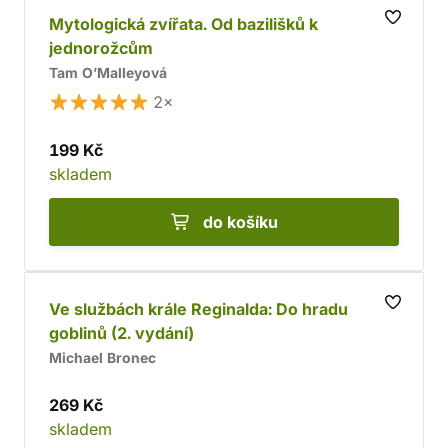
Mytologická zvířata. Od bazilišků k
jednorožcům
Tam O’Malleyová
2×
199 Kč
skladem
do košíku
Ve službách krále Reginalda: Do hradu
goblinů (2. vydání)
Michael Bronec
269 Kč
skladem