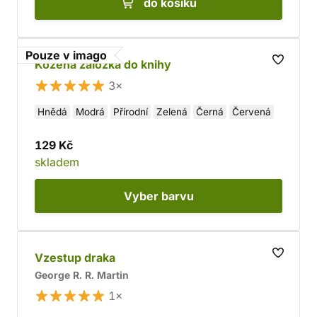
do košíku
Pouze v imago
Kožená záložka do knihy
3×
Hnědá
Modrá
Přírodní
Zelená
Černá
Červená
129 Kč
skladem
Vyber
barvu
Vzestup draka
George R. R. Martin
1×