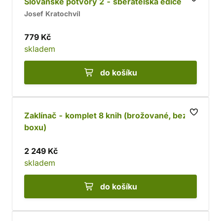
Slovanské potvory 2 - sběratelská edice
Josef Kratochvíl
779 Kč
skladem
do košíku
Zaklínač - komplet 8 knih (brožované, bez
boxu)
2 249 Kč
skladem
do košíku