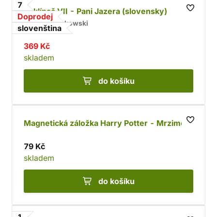
7
Zaklínač VII - Pani Jazera (slovensky)
Doprodej
Andrzej Sapkowski
slovenština
369 Kč
skladem
do košíku
Magnetická záložka Harry Potter - Mrzimor
79 Kč
skladem
do košíku