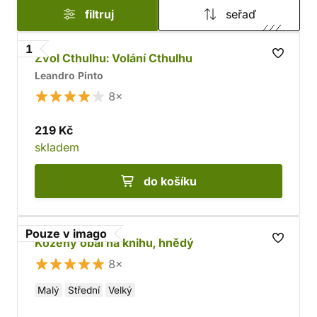
filtruj
seřaď
oblíbeným světem provedou
obrazoví průvodci
a milovníci
komiksu
si taky přijdou na své.
1
Zvol Cthulhu: Volání Cthulhu
Leandro Pinto
8×
219 Kč
skladem
do košíku
Pouze v imago
Kožený obal na knihu, hnědý
8×
Malý
Střední
Velký