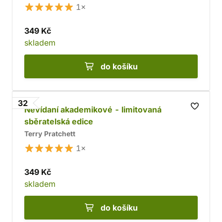
1×
349 Kč
skladem
do košíku
32
Nevídaní akademikové - limitovaná
sběratelská edice
Terry Pratchett
1×
349 Kč
skladem
do košíku