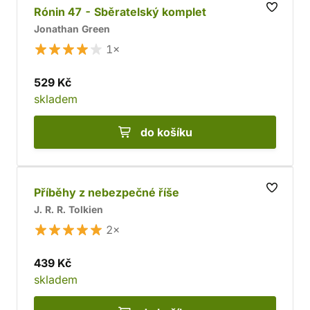
Rónin 47 - Sběratelský komplet
Jonathan Green
1×
529 Kč
skladem
do košíku
Příběhy z nebezpečné říše
J. R. R. Tolkien
2×
439 Kč
skladem