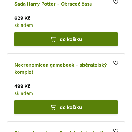
Sada Harry Potter - Obraceč času
629 Kč
skladem
do košíku
Necronomicon gamebook - sběratelský
komplet
499 Kč
skladem
do košíku