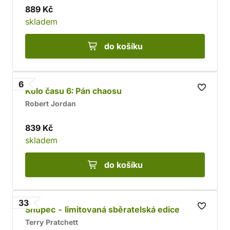
889 Kč
skladem
do košíku
6
Kolo času 6: Pán chaosu
Robert Jordan
839 Kč
skladem
do košíku
33
Šňupec - limitovaná sběratelská edice
Terry Pratchett