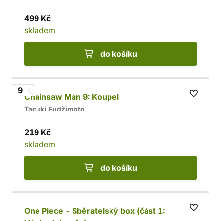
499 Kč
skladem
do košíku
9
Chainsaw Man 9: Koupel
Tacuki Fudžimoto
219 Kč
skladem
do košíku
One Piece - Sběratelský box (část 1: