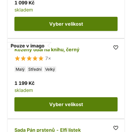
1 099 Kč
skladem
Vyber
velikost
Pouze v imago
Kožený obal na knihu, černý
7×
Malý
Střední
Velký
1 199 Kč
skladem
Vyber
velikost
Sada Pán prstenů - Elfí lístek