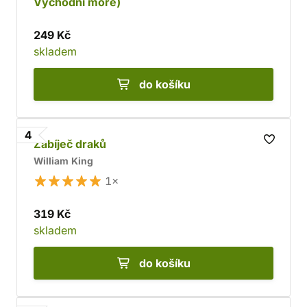
Východní moře)
249 Kč
skladem
do košíku
4
Zabíječ draků
William King
1×
319 Kč
skladem
do košíku