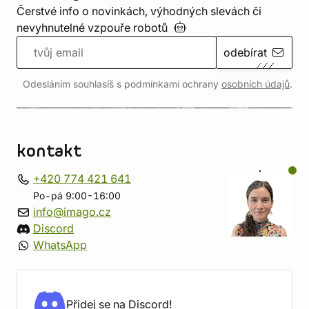
Čerstvé info o novinkách, výhodných slevách či
nevyhnutelné vzpouře
robotů
odebírat
Odesláním souhlasíš s podmínkami ochrany
osobních údajů
.
kontakt
+420 774 421 641
Po-pá 9:00-16:00
info@imago.cz
Discord
WhatsApp
Přidej se na Discord!