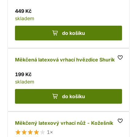
449 Kč
skladem
do košíku
Měkčená latexová vrhací hvězdice Shuriken
199 Kč
skladem
do košíku
Měkčený latexový vrhací nůž - Kožešník
1×