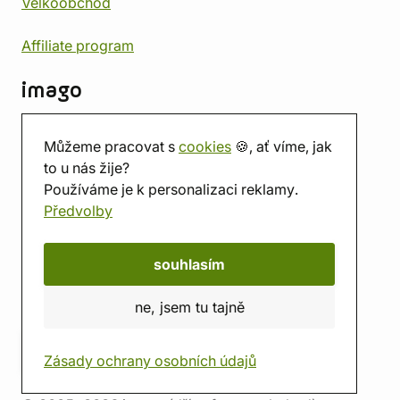
Velkoobchod
Affiliate program
imago
Kontakt
Můžeme pracovat s
cookies
🍪, ať víme, jak
Prodejna
to u nás žije?
Herna
Používáme je k personalizaci reklamy.
O nás
Předvolby
Hodnocení obchodu
Dárkové poukazy
Kalendář
souhlasím
imago.blog
ne, jsem tu tajně
Zásady ochrany osobních údajů