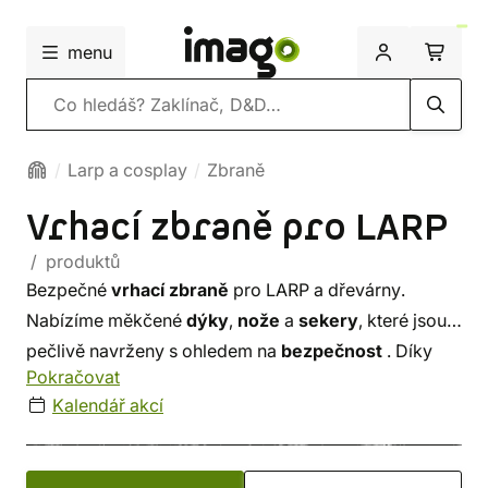
menu
Vyhledávání
Larp a cosplay
Zbraně
Vrhací zbraně pro LARP
/ produktů
Bezpečné
vrhací zbraně
pro LARP a dřevárny.
Nabízíme měkčené
dýky
,
nože
a
sekery
, které jsou
pečlivě navrženy s ohledem na
bezpečnost
. Díky
Pokračovat
kvalitnímu zpracování a detailům poskytují tyto
Kalendář akcí
měkčené vrhací zbraně nejen zábavu, ale i pocit
autentičnosti během jakéhokoli dobrodružství.