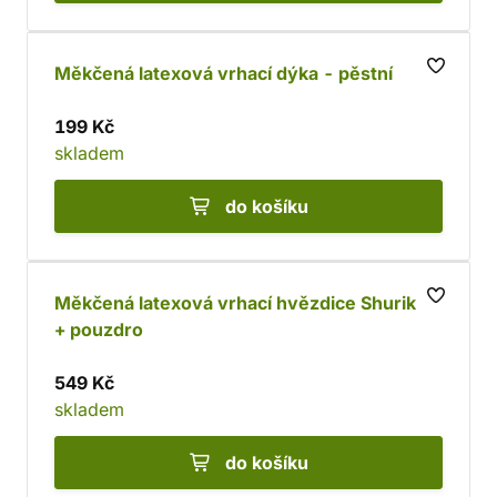
Měkčená latexová vrhací dýka - pěstní
199 Kč
skladem
do košíku
Měkčená latexová vrhací hvězdice Shuriken
+ pouzdro
549 Kč
skladem
do košíku