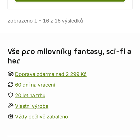
zobrazeno
1
-
16
z
16
výsledků
Informace o obchodu
Vše pro milovníky fantasy, sci-fi a
her
Doprava zdarma nad 2 299 Kč
60 dní na vrácení
20 let na trhu
Vlastní výroba
Vždy pečlivě zabaleno