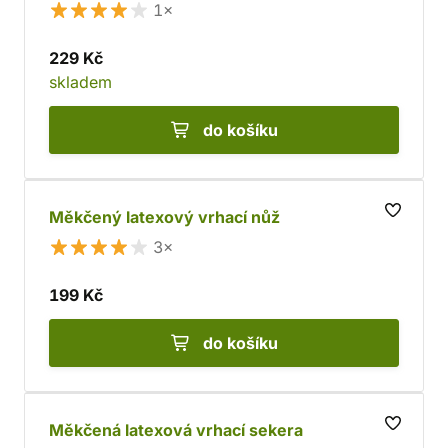
1×
229 Kč
skladem
do košíku
Měkčený latexový vrhací nůž
3×
199 Kč
do košíku
Měkčená latexová vrhací sekera