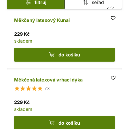
filtruj
seřaď
Měkčený latexový Kunai
229 Kč
skladem
do košíku
Měkčená latexová vrhací dýka
7×
229 Kč
skladem
do košíku