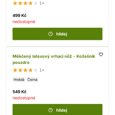
1×
499 Kč
nedostupné
hlídej
Měkčený latexový vrhací nůž - Kožešník +
pouzdro
1×
Hnědá
Černá
549 Kč
nedostupné
hlídej