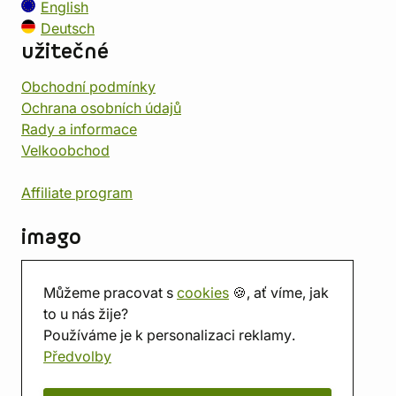
English
Deutsch
užitečné
Obchodní podmínky
Ochrana osobních údajů
Rady a informace
Velkoobchod
Affiliate program
imago
Kontakt
Můžeme pracovat s
cookies
🍪, ať víme, jak
Prodejna
to u nás žije?
Herna
Používáme je k personalizaci reklamy.
O nás
Předvolby
Hodnocení obchodu
Dárkové poukazy