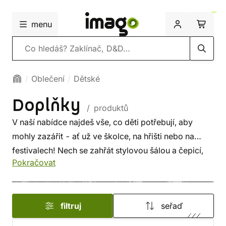
menu
Vyhledávání
Oblečení
Dětské
Doplňky
/ produktů
V naší nabídce najdeš vše, co děti potřebují, aby
mohly zazářit - ať už ve školce, na hřišti nebo na
festivalech! Nech se zahřát stylovou šálou a čepicí,
Pokračovat
nebo oslň všechny v novém kostýmu!
filtruj
seřaď