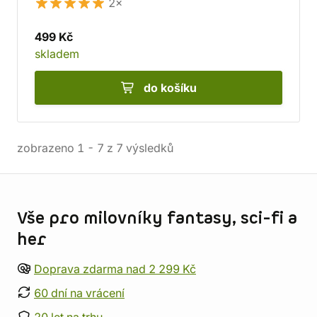
2×
499 Kč
skladem
do košíku
zobrazeno
1
-
7
z
7
výsledků
Informace o obchodu
Vše pro milovníky fantasy, sci-fi a
her
Doprava zdarma nad 2 299 Kč
60 dní na vrácení