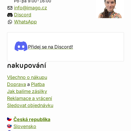
Po-pá 9:00-16:00
info@imago.cz
Discord
WhatsApp
Přidej se na Discord!
nakupování
Všechno o nákupu
Doprava
a
Platba
Jak balíme zásilky
Reklamace a vrácení
Sledovat objednávku
Česká republika
Slovensko