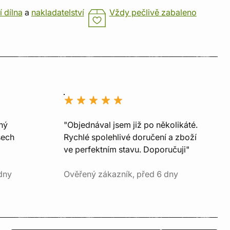
í dílna
a
nakladatelství
Vždy pečlivě zabaleno
ný
"Objednával jsem již po několikáté.
šech
Rychlé spolehlivé doručení a zboží
ve perfektním stavu. Doporučuji"
dny
Ověřený zákazník, před 6 dny