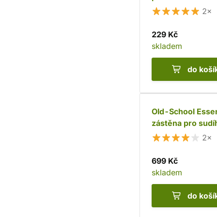
2×
229 Kč
skladem
do koší
Old-School Essen
zástěna pro sudí
2×
699 Kč
skladem
do koší