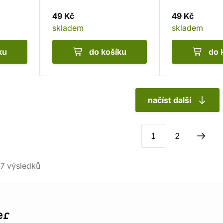
49 Kč
49 Kč
skladem
skladem
ku
do košíku
do 
načíst další
1
2
7
výsledků
er