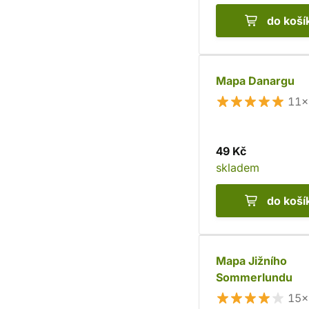
do koší
Mapa Danargu
11×
49 Kč
skladem
do koší
Mapa Jižního
Sommerlundu
15×