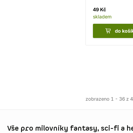
49 Kč
skladem
do koší
zobrazeno
1
-
36
z
4
Informace o obchodu
Vše pro milovníky fantasy, sci-fi a h