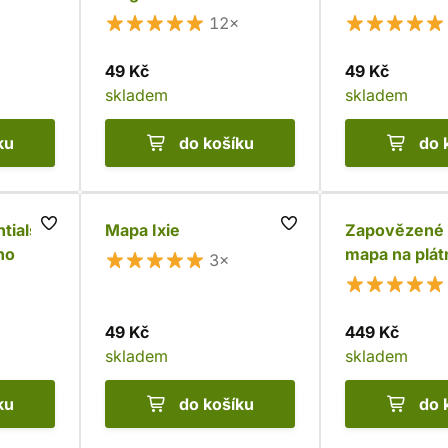
Magnamund
12×
49 Kč
49 Kč
skladem
skladem
ku
do košíku
do 
tials -
Mapa Ixie
Zapovězené
ho
mapa na plát
3×
49 Kč
449 Kč
skladem
skladem
ku
do košíku
do 