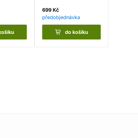
699 Kč
předobjednávka
košíku
do košíku