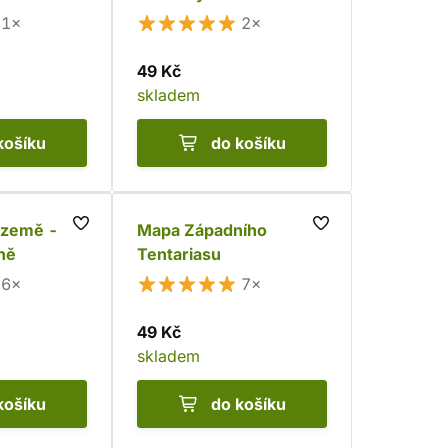
u
1×
2×
49 Kč
skladem
košíku
do košíku
 země -
Mapa Západního
ně
Tentariasu
6×
7×
49 Kč
skladem
košíku
do košíku