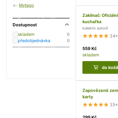
Mytago
Zaklínač: Oficiální
kuchařka
Dostupnost
kolektiv autorů
skladem
0
14×
předobjednávka
0
559 Kč
skladem
do koší
Zapovězené zem
karty
15×
299 Kč