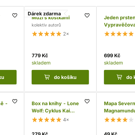
Dárek zdarma
Muži s kostkami
Jeden prste
Vypravěčova
kolektiv autorů
pojednání o 
2×
779 Kč
699 Kč
skladem
skladem
ku
do košíku
do 
ě -
Box na knihy - Lone
Mapa Severn
Wolf: Cyklus Kai
Magnamundu
(vázaný)
Svobodná krá
4×
279 Kč
49 Kč