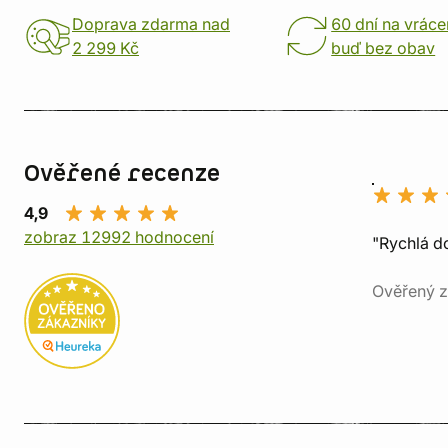
Doprava zdarma nad
60 dní na vráce
2 299 Kč
buď bez obav
Ověřené recenze
4,9
zobraz 12992 hodnocení
"Rychlá do
Ověřený z