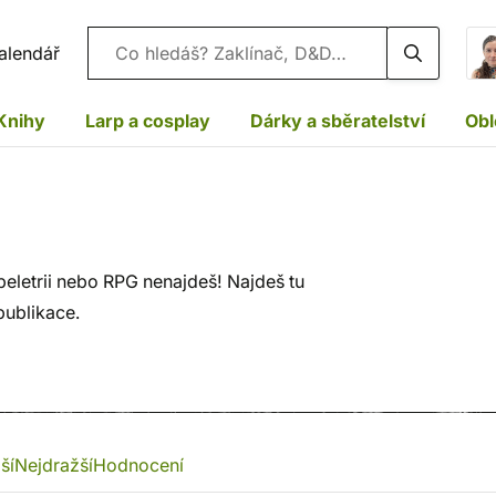
Vyhledávání
alendář
Knihy
Larp a cosplay
Dárky a sběratelství
Obl
beletrii nebo RPG nenajdeš! Najdeš tu
publikace.
ší
Nejdražší
Hodnocení