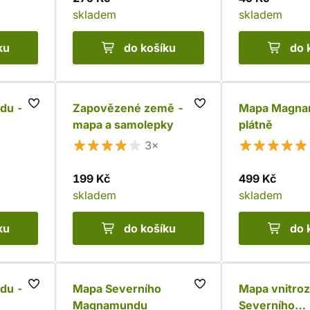
skladem
skladem
ku
do košíku
do 
du -
Zapovězené země -
Mapa Magna
mapa a samolepky
plátně
3×
199 Kč
499 Kč
skladem
skladem
ku
do košíku
do 
du -
Mapa Severního
Mapa vnitro
Magnamundu
Severního