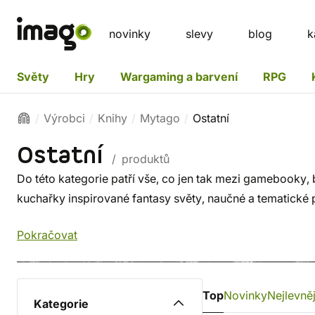
novinky
slevy
blog
k
Světy
Hry
Wargaming a barvení
RPG
Výrobci
Knihy
Mytago
Ostatní
Ostatní
/ produktů
Do této kategorie patří vše, co jen tak mezi gamebooky, 
kuchařky inspirované fantasy světy, naučné a tematické 
Pokračovat
Top
Novinky
Nejlevněj
Kategorie