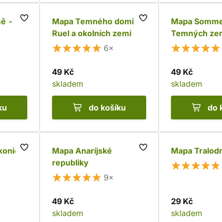
ě -
Mapa Temného dominia
Mapa Somme
Ruel a okolních zemí
Temných ze
6×
49 Kč
49 Kč
skladem
skladem
ku
do košíku
do 
konie
Mapa Anarijské
Mapa Tralod
republiky
9×
49 Kč
29 Kč
skladem
skladem