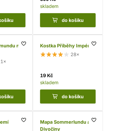
skladem
košíku
do košíku
mundu na
Kostka Příběhy Impéria
28×
1×
19 Kč
skladem
košíku
do košíku
zemí
Mapa Sommerlundu a
Divočiny