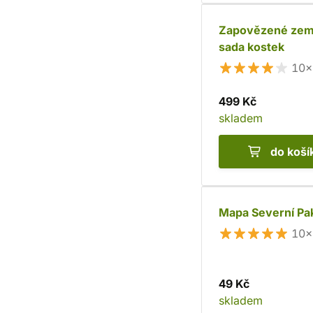
Zapovězené zem
sada kostek
10×
499 Kč
skladem
do koší
Mapa Severní Pa
10×
49 Kč
skladem