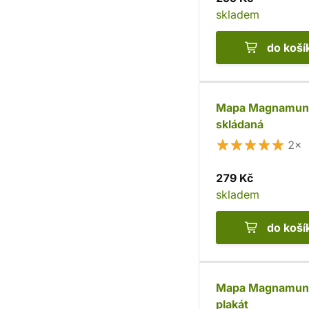
skladem
do koší
Mapa Magnamun
skládaná
2×
279 Kč
skladem
do koší
Mapa Magnamun
plakát