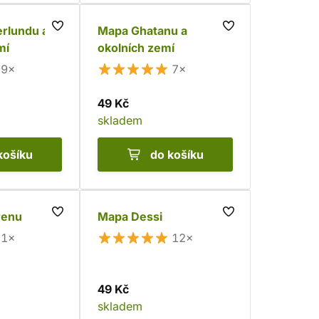
rlundu a
Mapa Ghatanu a
mí
okolních zemí
9×
7×
49 Kč
skladem
košíku
do košíku
renu
Mapa Dessi
1×
12×
49 Kč
skladem