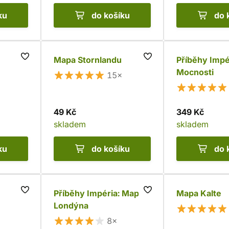
ku
do košíku
do 
Mapa Stornlandu
Příběhy Impé
Mocnosti
15×
49 Kč
349 Kč
skladem
skladem
ku
do košíku
do 
Příběhy Impéria: Mapa
Mapa Kalte
Londýna
8×