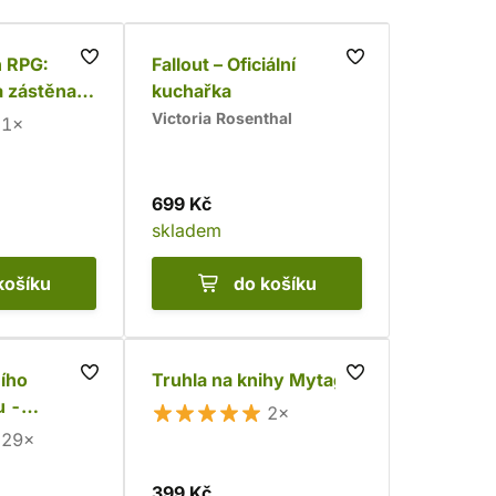
n RPG:
Fallout – Oficiální
 zástěna a
kuchařka
Roklince
Victoria Rosenthal
1×
699 Kč
skladem
košíku
do košíku
ího
Truhla na knihy Mytago
 -
2×
lovství
29×
399 Kč