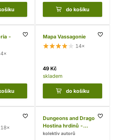
košíku
do košíku
ria -
Mapa Vassagonie
14×
4×
49 Kč
skladem
košíku
do košíku
Dungeons and Dragons:
Hostina hrdinů -
18×
oficiální kuchařka
kolektiv autorů