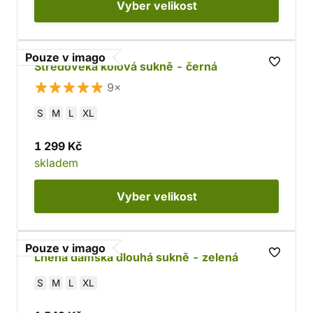
Vyber
velikost
Pouze v imago
Středověká kolová sukně - černá
9×
S
M
L
XL
1 299 Kč
skladem
Vyber
velikost
Pouze v imago
Lněná dámská dlouhá sukně - zelená
S
M
L
XL