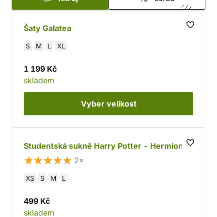
hodí pro každou příležitost.
Šaty Galatea
S
M
L
XL
1 199 Kč
skladem
Vyber
velikost
Studentská sukně Harry Potter - Hermiona
2×
XS
S
M
L
499 Kč
skladem