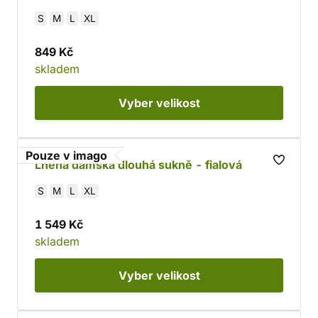
S
M
L
XL
849 Kč
skladem
Vyber
velikost
Pouze v imago
Lněná dámská dlouhá sukně - fialová
S
M
L
XL
1 549 Kč
skladem
Vyber
velikost