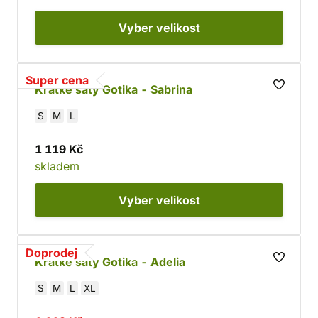
Vyber
velikost
Super cena
Krátké šaty Gotika - Sabrina
S
M
L
1 119 Kč
skladem
Vyber
velikost
Doprodej
Krátké šaty Gotika - Adelia
S
M
L
XL