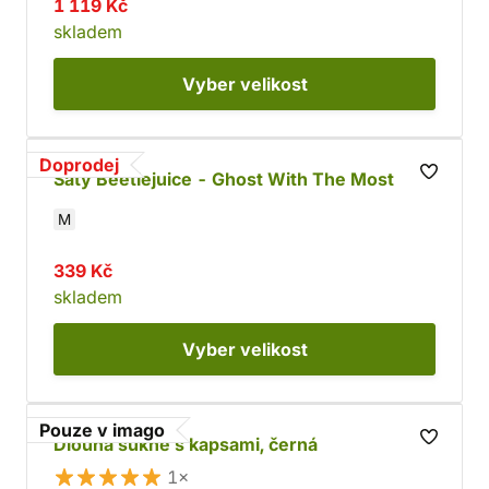
1 119 Kč
skladem
Vyber
velikost
Doprodej
Šaty Beetlejuice - Ghost With The Most
M
339 Kč
skladem
Vyber
velikost
Pouze v imago
Dlouhá sukně s kapsami, černá
1×