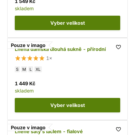
1 549 Kč
skladem
Vyber
velikost
Pouze v imago
Lněná dámská dlouhá sukně - přírodní
1×
S
M
L
XL
1 449 Kč
skladem
Vyber
velikost
Pouze v imago
Lněné šaty s laclem - fialové