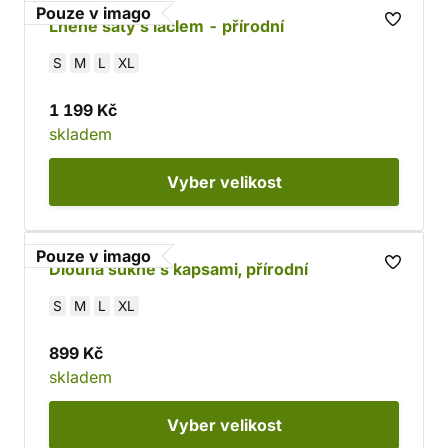
Pouze v imago
Lněné šaty s laclem - přírodní
S
M
L
XL
1 199 Kč
skladem
Vyber
velikost
Pouze v imago
Dlouhá sukně s kapsami, přírodní
S
M
L
XL
899 Kč
skladem
Vyber
velikost