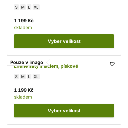
S
M
L
XL
1 199 Kč
skladem
Vyber
velikost
Pouze v imago
Lněné šaty s laclem, pískové
S
M
L
XL
1 199 Kč
skladem
Vyber
velikost