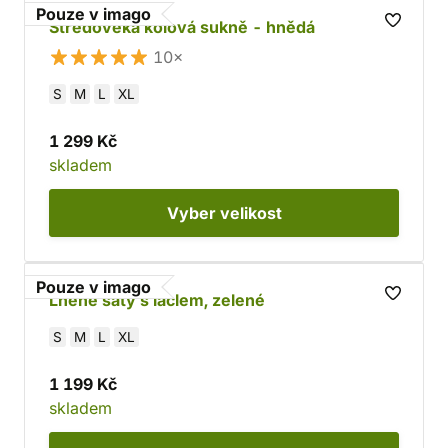
Pouze v imago
Středověká kolová sukně - hnědá
10×
S
M
L
XL
1 299 Kč
skladem
Vyber
velikost
Pouze v imago
Lněné šaty s laclem, zelené
S
M
L
XL
1 199 Kč
skladem