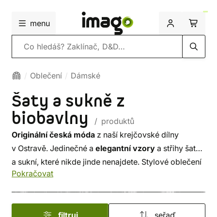
menu
Vyhledávání
Oblečení
Dámské
Šaty a sukně z
biobavlny
/ produktů
Originální česká móda
z naší krejčovské dílny
v Ostravě. Jedinečné a
elegantní vzory
a střihy šatů
a sukní, které nikde jinde nenajdete. Stylové oblečení
Pokračovat
z
biobavlny
, které se inspiruje fantastickými vzory
a tématy, navíc dodržuje ty nejpřísnější standardy
udržitelné módy
GOTS
. Vyberte si z naší nabídky
filtruj
seřaď
dlouhých i krátkých sukní a mikinových šatů, které se