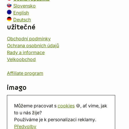
Slovensko
English
Deutsch
užitečné
Obchodní podmínky
Ochrana osobních údajů
Rady a informace
Velkoobchod
Affiliate program
imago
Kontakt
Můžeme pracovat s
cookies
🍪, ať víme, jak
Prodejna
to u nás žije?
Herna
Používáme je k personalizaci reklamy.
O nás
Předvolby
Hodnocení obchodu