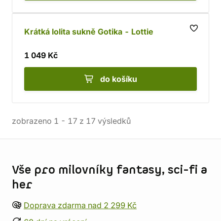
Krátká lolita sukně Gotika - Lottie
1 049 Kč
do košíku
zobrazeno
1
-
17
z
17
výsledků
Informace o obchodu
Vše pro milovníky fantasy, sci-fi a
her
Doprava zdarma nad 2 299 Kč