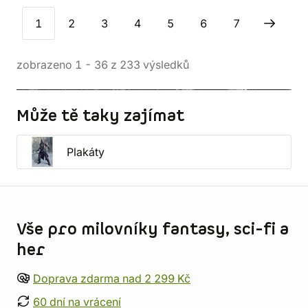
1
2
3
4
5
6
7
zobrazeno
1
-
36
z
233
výsledků
Může tě taky zajímat
Plakáty
Informace o obchodu
Vše pro milovníky fantasy, sci-fi a
her
Doprava zdarma nad 2 299 Kč
60 dní na vrácení