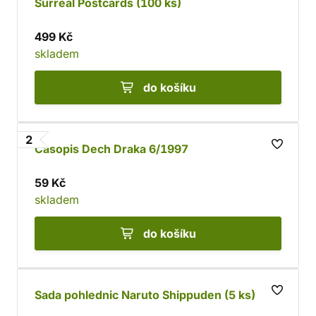
Surreal Postcards (100 ks)
499 Kč
skladem
do košíku
2
Časopis Dech Draka 6/1997
59 Kč
skladem
do košíku
Sada pohlednic Naruto Shippuden (5 ks)