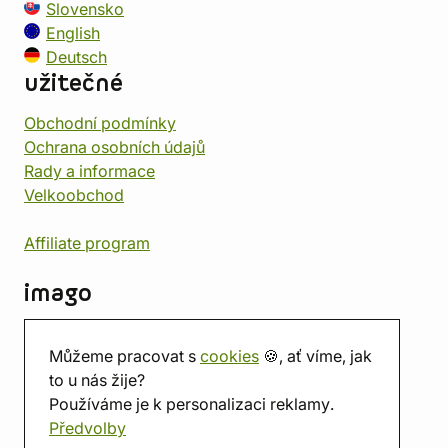
Slovensko
English
Deutsch
užitečné
Obchodní podmínky
Ochrana osobních údajů
Rady a informace
Velkoobchod
Affiliate program
imago
Kontakt
Můžeme pracovat s
cookies
🍪, ať víme, jak
Prodejna
to u nás žije?
Herna
Používáme je k personalizaci reklamy.
O nás
Předvolby
Hodnocení obchodu