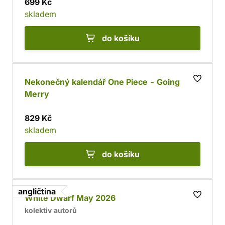
699 Kč
skladem
do košíku
Nekonečný kalendář One Piece - Going
Merry
829 Kč
skladem
do košíku
angličtina
White Dwarf May 2026
kolektiv autorů