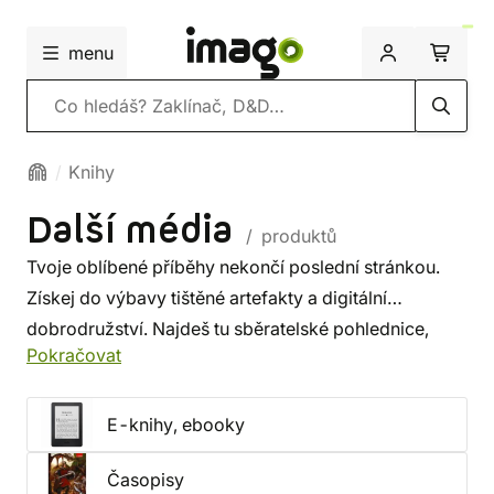
menu
Vyhledávání
Knihy
Další média
/ produktů
Tvoje oblíbené příběhy nekončí poslední stránkou.
Získej do výbavy tištěné artefakty a digitální
dobrodružství. Najdeš tu sběratelské pohlednice,
Pokračovat
geek magazíny i namluvené knihy rovnou do
sluchátek na cesty 🎧.
E-knihy, ebooky
Časopisy