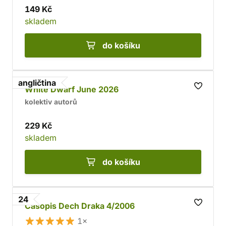
149 Kč
skladem
do košíku
angličtina
White Dwarf June 2026
kolektiv autorů
229 Kč
skladem
do košíku
24
Časopis Dech Draka 4/2006
1×