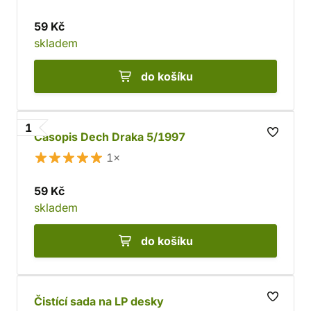
59 Kč
skladem
do košíku
1
Časopis Dech Draka 5/1997
1×
59 Kč
skladem
do košíku
Čistící sada na LP desky