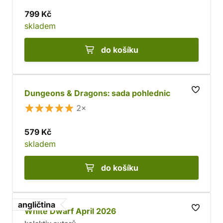
799 Kč
skladem
do košíku
Dungeons & Dragons: sada pohlednic
2×
579 Kč
skladem
do košíku
angličtina
White Dwarf April 2026