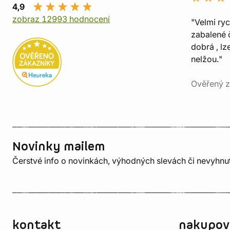
4,9
zobraz 12993 hodnocení
"Velmi ry
zabalené č
dobrá , lz
nelžou."
Ověřený z
Novinky mailem
Čerstvé info o novinkách, výhodných slevách či nevyhn
kontakt
nakupov