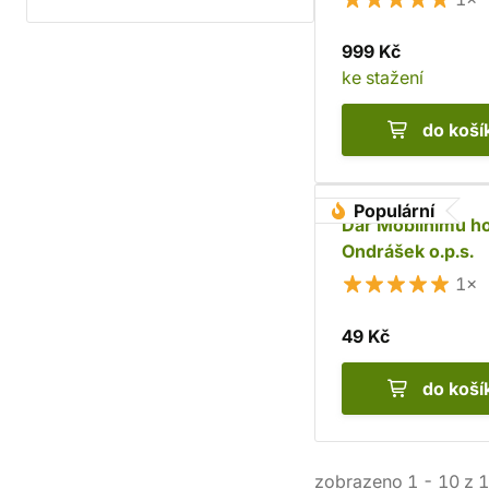
999 Kč
ke stažení
do koší
Populární
Dar Mobilnímu ho
Ondrášek o.p.s.
1×
49 Kč
do koší
zobrazeno
1
-
10
z
1