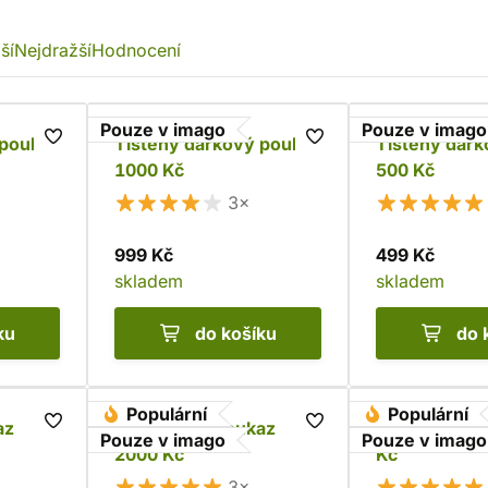
ší
Nejdražší
Hodnocení
Pouze v imago
Pouze v imago
 poukaz
Tištěný dárkový poukaz
Tištěný dár
1000 Kč
500 Kč
3×
999 Kč
499 Kč
skladem
skladem
ku
do košíku
do 
Populární
Populární
az
Dárkový e-poukaz
Dárkový e-p
Pouze v imago
Pouze v imago
2000 Kč
Kč
3×