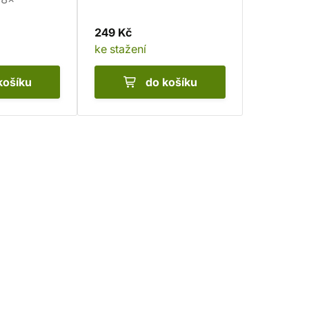
249 Kč
ke stažení
košíku
do košíku