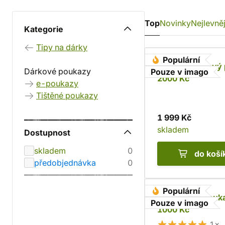
Top
Novinky
Nejlevněj
Kategorie
Tipy na dárky
Populární
Tištěný dárkový
Dárkové poukazy
Pouze v imago
2000 Kč
e-poukazy
Tištěné poukazy
1 999 Kč
skladem
Dostupnost
skladem
0
do koší
předobjednávka
0
Populární
Dárkový e-pouk
Pouze v imago
1000 Kč
1×