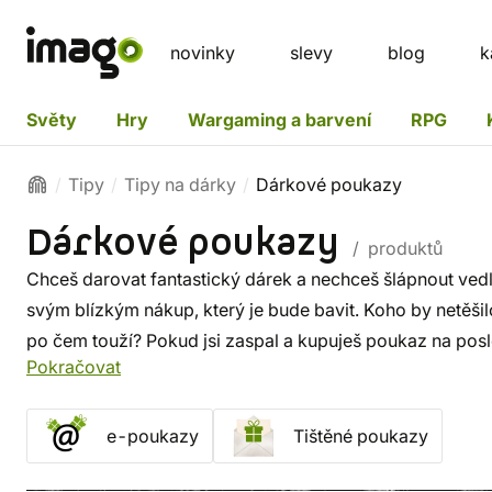
novinky
slevy
blog
k
Světy
Hry
Wargaming a barvení
RPG
Tipy
Tipy na dárky
Dárkové poukazy
Dárkové poukazy
/ produktů
Chceš darovat fantastický dárek a nechceš šlápnout ve
svým blízkým nákup, který je bude bavit. Koho by netěšilo
po čem touží? Pokud jsi zaspal a kupuješ poukaz na posl
Pokračovat
epoukaz v pdf
, který ti pošleme mailem
ihned po objedn
e-poukazy
Tištěné poukazy