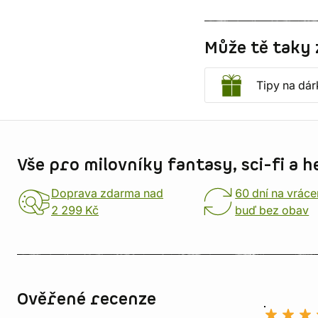
Může tě taky 
Tipy na dár
Informace o obchodu
Vše pro milovníky fantasy, sci-fi a h
Doprava zdarma nad
60 dní na vráce
2 299 Kč
buď bez obav
Ověřené recenze