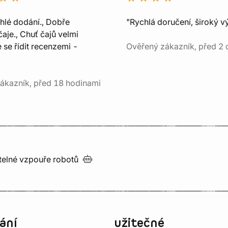
chlé dodání., Dobře
"Rychlá doručení, široký v
aje., Chuť čajů velmi
e se řídit recenzemi -
Ověřený zákazník, před 2 
ákazník, před 18 hodinami
utelné vzpouře
robotů
ání
užitečné