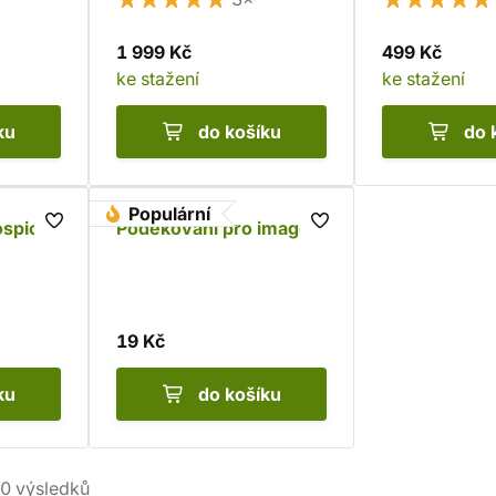
1 999 Kč
499 Kč
ke stažení
ke stažení
ku
do košíku
do 
Populární
spici
Poděkování pro imago
19 Kč
ku
do košíku
0
výsledků