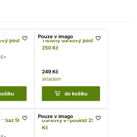
Pouze v imago
kový poukaz
Tištěný dárkový poukaz
250 Kč
6×
249 Kč
skladem
košíku
do košíku
Pouze v imago
oukaz 500
Dárkový e-poukaz 250
Kč
8×