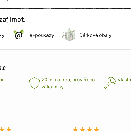
zajímat
ky
e-poukazy
Dárkové obaly
er
ní
20 let na trhu, prověřeno
Vlastn
zákazníky