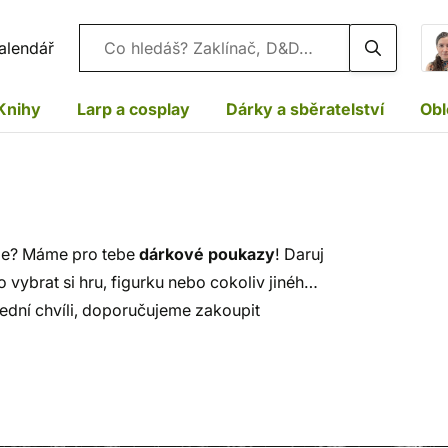
Vyhledávání
alendář
Knihy
Larp a cosplay
Dárky a sběratelství
Obl
dle? Máme pro tebe
dárkové poukazy
! Daruj
 vybrat si hru, figurku nebo cokoliv jiného,
ední chvíli, doporučujeme zakoupit
ání
.