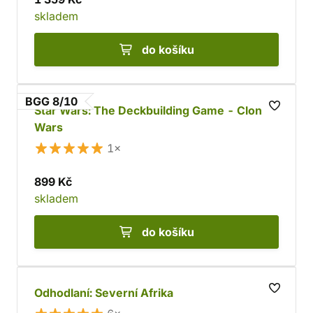
skladem
do košíku
BGG 8/10
Star Wars: The Deckbuilding Game - Clone
Wars
1×
899 Kč
skladem
do košíku
Odhodlaní: Severní Afrika