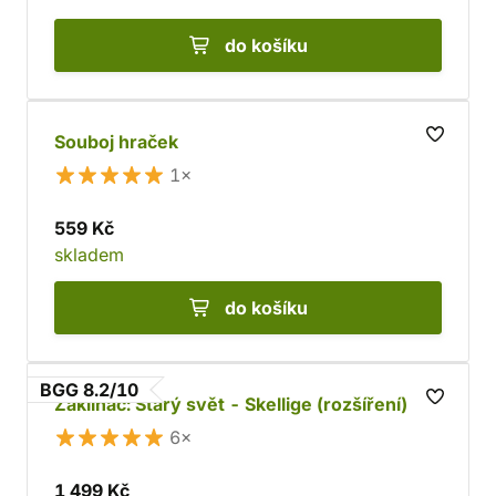
do košíku
Souboj hraček
1×
559 Kč
skladem
do košíku
BGG 8.2/10
Zaklínač: Starý svět - Skellige (rozšíření)
6×
1 499 Kč