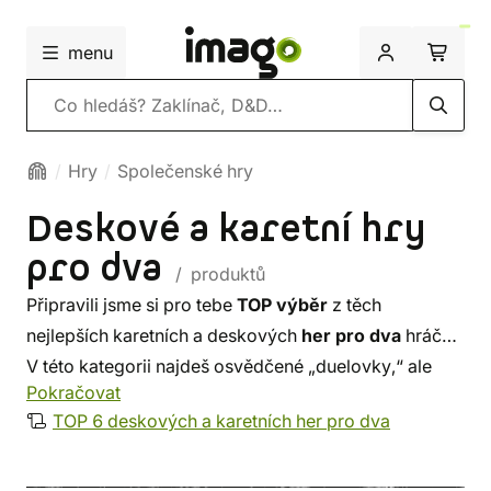
menu
Vyhledávání
Hry
Společenské hry
Deskové a karetní hry
pro dva
/ produktů
Připravili jsme si pro tebe
TOP výběr
z těch
nejlepších karetních a deskových
her pro dva
hráče.
V této kategorii najdeš osvědčené „duelovky,“ ale
Pokračovat
taky hry pro více hráčů, které jsou ve dvou stejně
TOP 6 deskových a karetních her pro dva
dobré, nebo ještě lepší. V nabídce najdeš
deskovky,
karetní hry, únikovky
, ale taky klasické či
neobyčejné
šachy
ze sci-fi a fantasy světů.