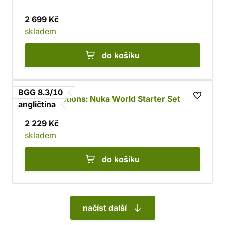
2 699 Kč
skladem
do košíku
BGG 8.3/10
Fallout Factions: Nuka World Starter Set
angličtina
2 229 Kč
skladem
do košíku
načíst další