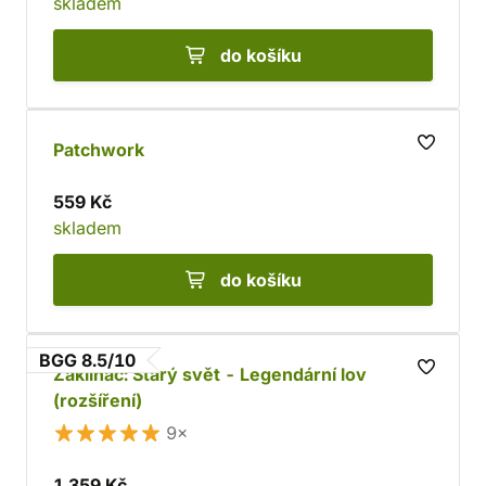
skladem
do košíku
Patchwork
559 Kč
skladem
do košíku
BGG 8.5/10
Zaklínač: Starý svět - Legendární lov
(rozšíření)
9×
1 359 Kč