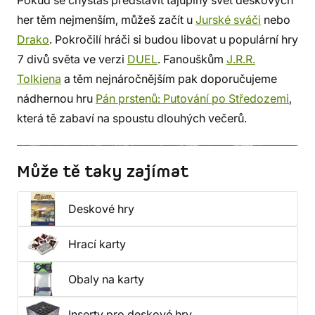
Pokud se chystáš představit tajuplný svět deskových
her těm nejmenším, můžeš začít u
Jurské sváči
nebo
Drako
. Pokročilí hráči si budou libovat u populární hry
7 divů světa ve verzi
DUEL
. Fanouškům
J.R.R.
Tolkiena
a těm nejnáročnějším pak doporučujeme
nádhernou hru
Pán prstenů: Putování po Středozemi
,
která tě zabaví na spoustu dlouhých večerů.
Může tě taky zajímat
Deskové hry
Hrací karty
Obaly na karty
Inserty pro deskové hry