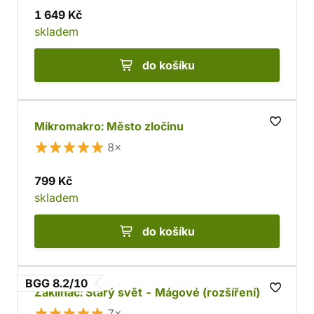
1 649 Kč
skladem
do košíku
Mikromakro: Město zločinu
8×
799 Kč
skladem
do košíku
BGG 8.2/10
Zaklínač: Starý svět - Mágové (rozšíření)
7×