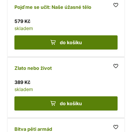
Pojďme se učit: Naše úžasné tělo
579 Kč
skladem
do košíku
Zlato nebo život
389 Kč
skladem
do košíku
Bitva pěti armád