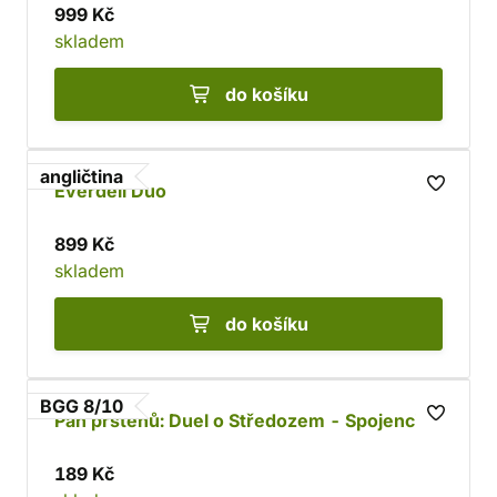
999 Kč
skladem
do košíku
angličtina
Everdell Duo
899 Kč
skladem
do košíku
BGG 8/10
Pán prstenů: Duel o Středozem - Spojenci
189 Kč