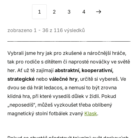
1
2
3
4
zobrazeno
1
-
36
z
116
výsledků
Vybrali jsme hry jak pro zkušené a náročnější hráče,
tak pro rodiče s dítětem či naprosté nováčky ve světě
her. Ať už tě zajímají
abstraktní, kooperativní,
strategické
nebo
válečné hry
, určitě si vybereš. Ve
dvou se dá hrát ledacos, a nemusí to být zrovna
klidná hra, při které vysedíš důlek v židli. Pokud
„neposedíš“, můžeš vyzkoušet třeba oblíbený
magnetický stolní fotbálek zvaný
Klask
.