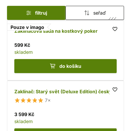
filtruj
seřaď
Pouze v imago
Zaklínačova sada na kostkový poker
599 Kč
skladem
do košíku
Zaklínač: Starý svět (Deluxe Edition) česky
7×
3 599 Kč
skladem