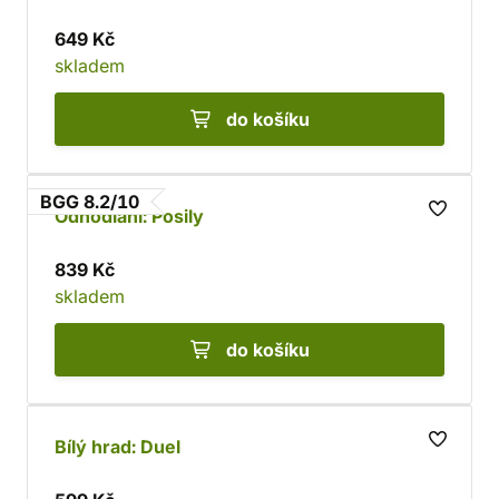
649 Kč
skladem
do košíku
BGG 8.2/10
Odhodlaní: Posily
839 Kč
skladem
do košíku
Bílý hrad: Duel