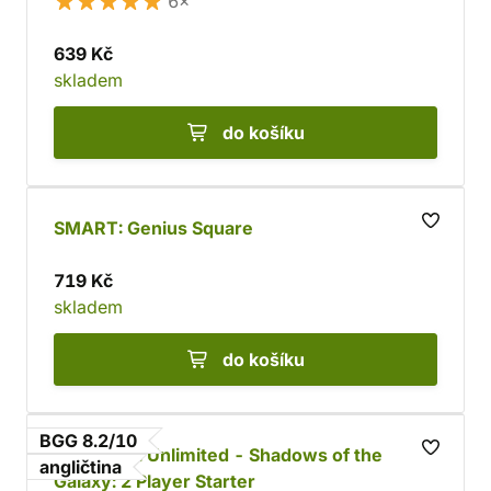
6×
639 Kč
skladem
do košíku
SMART: Genius Square
719 Kč
skladem
do košíku
BGG 8.2/10
Star Wars: Unlimited - Shadows of the
angličtina
Galaxy: 2 Player Starter