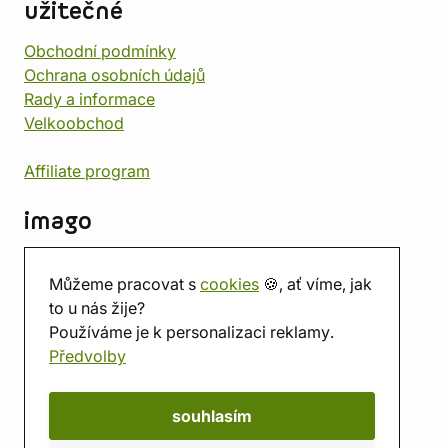
užitečné
Obchodní podmínky
Ochrana osobních údajů
Rady a informace
Velkoobchod
Affiliate program
imago
Kontakt
Můžeme pracovat s
cookies
🍪, ať víme, jak
Prodejna
to u nás žije?
Herna
Používáme je k personalizaci reklamy.
O nás
Předvolby
Hodnocení obchodu
Dárkové poukazy
Kalendář
souhlasím
imago.blog