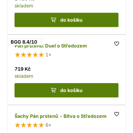
skladem
do košíku
BGG 8.4/10
Pán prstenů: Duel o Středozem
1×
719 Kč
skladem
do košíku
Šachy Pán prstenů - Bitva o Středozem
6×