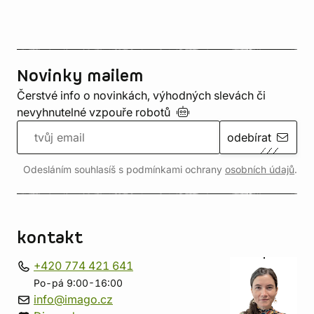
Novinky mailem
Čerstvé info o novinkách, výhodných slevách či
nevyhnutelné vzpouře
robotů
odebírat
Odesláním souhlasíš s podmínkami ochrany
osobních údajů
.
kontakt
+420 774 421 641
Po-pá 9:00-16:00
info@imago.cz