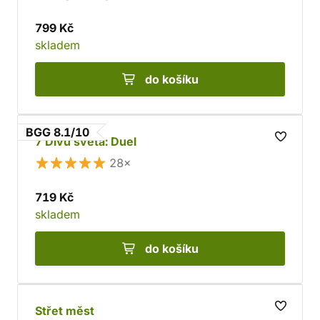
799 Kč
skladem
do košíku
BGG 8.1/10
7 Divů světa: Duel
28×
719 Kč
skladem
do košíku
Střet měst