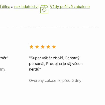
í dílna
a
nakladatelství
Vždy pečlivě zabaleno
ýběr"
"Super výběr zboží, Ochotný
personál, Prodejna je ráj všech
dny
nerdů"
Ověřený zákazník, před 5 dny