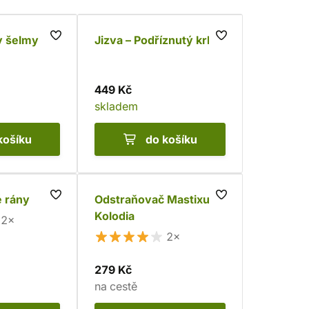
y šelmy
Jizva – Podříznutý krk
449 Kč
skladem
košíku
do košíku
é rány
Odstraňovač Mastixu a
Kolodia
2×
2×
279 Kč
na cestě