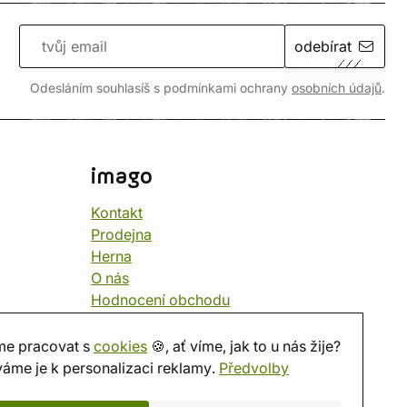
odebírat
Odesláním souhlasíš s podmínkami ochrany
osobních údajů
.
imago
Kontakt
Prodejna
Herna
O nás
Hodnocení obchodu
Dárkové poukazy
Kalendář
e pracovat s
cookies
🍪, ať víme, jak to u nás žije?
imago.blog
áme je k personalizaci reklamy.
Předvolby