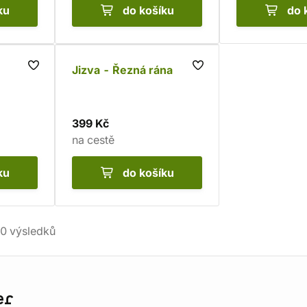
ku
do košíku
do 
Jizva - Řezná rána
399 Kč
na cestě
ku
do košíku
0
výsledků
er