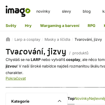
novinky
slevy
blog
k
Světy
Hry
Wargaming a barvení
RPG
Larp a cosplay
Masky a líčidla
Tvarování, jizvy
Tvarování, jizvy
/ produktů
Chystáš se na
LARP
nebo vytváříš
cosplay
, ale něco tom
jizvou
! V naší široké nabídce najdeš rozmanitou škálu tva
charakter.
Pokračovat
Top
Novinky
Nejlevněj
Kategorie