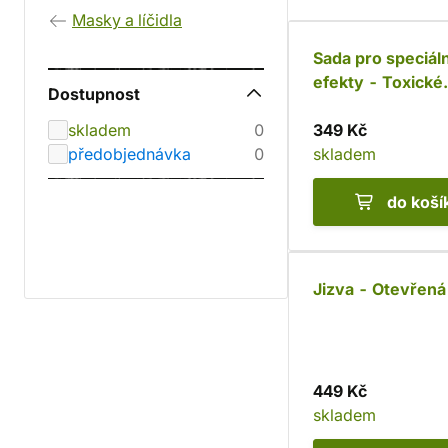
Masky a líčidla
Sada pro speciáln
efekty - Toxické
Dostupnost
ozáření
skladem
0
349 Kč
předobjednávka
0
skladem
do koší
Jizva - Otevřená
449 Kč
skladem