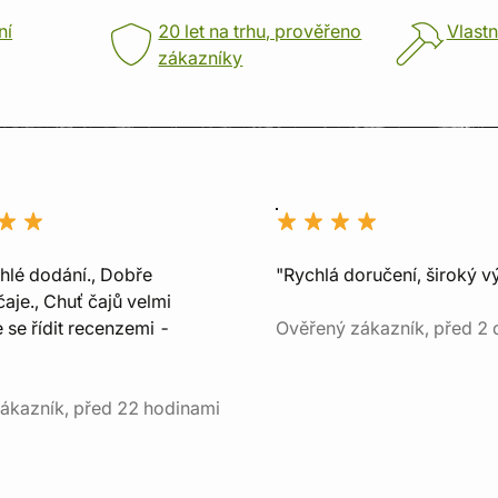
ní
20 let na trhu, prověřeno
Vlastn
zákazníky
chlé dodání., Dobře
"Rychlá doručení, široký v
aje., Chuť čajů velmi
e se řídit recenzemi -
Ověřený zákazník, před 2 
ákazník, před 22 hodinami