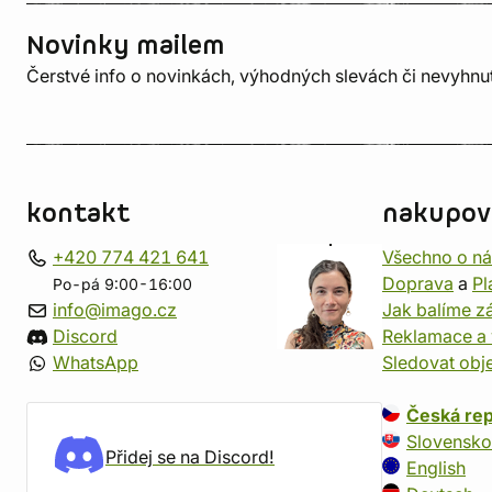
Novinky mailem
Čerstvé info o novinkách, výhodných slevách či nevyhn
kontakt
nakupov
+420 774 421 641
Všechno o n
Doprava
a
Pl
Po-pá 9:00-16:00
info@imago.cz
Jak balíme zá
Discord
Reklamace a 
WhatsApp
Sledovat obj
Česká rep
Slovensko
Přidej se na Discord!
English