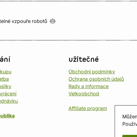
utelné vzpouře
robotů
ání
užitečné
ákupu
Obchodní podmínky
atba
Ochrana osobních údajů
silky
Rady a informace
vrácení
Velkoobchod
ednávku
Affiliate program
ublika
Můžem
Použív