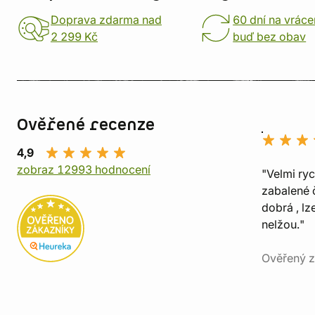
Doprava zdarma nad
60 dní na vráce
2 299 Kč
buď bez obav
Ověřené recenze
4,9
zobraz 12993 hodnocení
"Velmi ry
zabalené č
dobrá , lz
nelžou."
Ověřený z