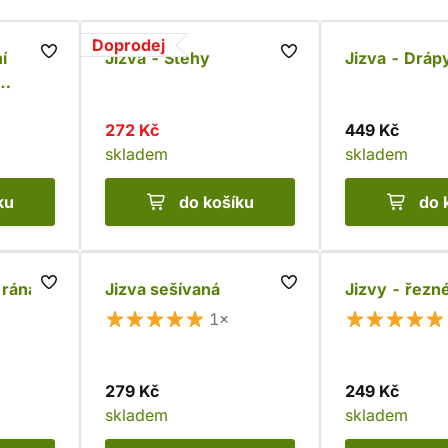
Doprodej
í
Jizva - Stehy
Jizva - Dráp
272 Kč
449 Kč
skladem
skladem
ku
do košíku
do 
 rána
Jizva sešívaná
Jizvy - řezn
1×
279 Kč
249 Kč
skladem
skladem