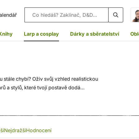
Vyhledávání
alendář
Knihy
Larp a cosplay
Dárky a sběratelství
Obl
u stále chybí? Oživ svůj vzhled realistickou
rů a stylů, které tvojí postavě dodá
ší
Nejdražší
Hodnocení