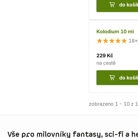
do koší
Kolodium 10 ml
18×
229 Kč
na cestě
do koší
zobrazeno
1
-
10
z
1
Informace o obchodu
Vše pro milovníky fantasy, sci-fi a h