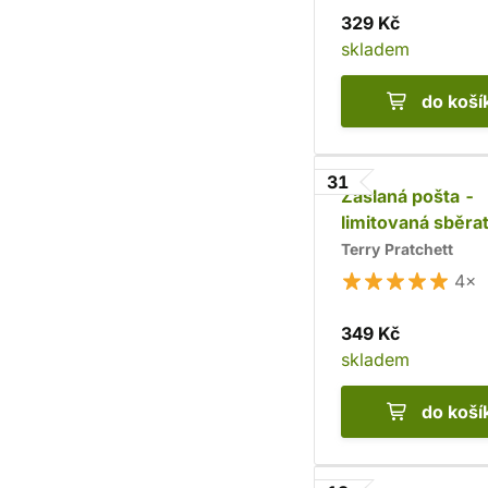
329 Kč
skladem
do koší
31
Zaslaná pošta -
limitovaná sběra
edice
Terry Pratchett
4×
349 Kč
skladem
do koší