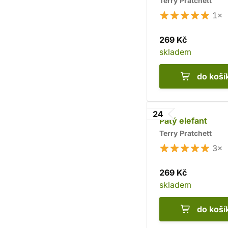
Terry Pratchett
1×
269 Kč
skladem
do koší
24
Pátý elefant
Terry Pratchett
3×
269 Kč
skladem
do koší