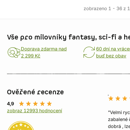
zobrazeno
1
-
36
z
1
Informace o obchodu
Vše pro milovníky fantasy, sci-fi a h
Doprava zdarma nad
60 dní na vráce
2 299 Kč
buď bez obav
Ověřené recenze
4,9
zobraz 12993 hodnocení
"Velmi ry
zabalené č
dobrá , lz