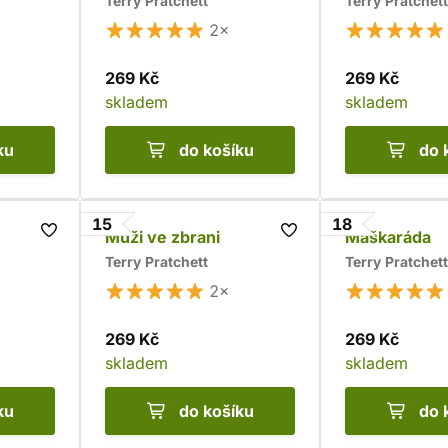
Terry Pratchett
Terry Pratchett
2×
269 Kč
269 Kč
skladem
skladem
ku
do košíku
do 
15
18
Muži ve zbrani
Maškaráda
Terry Pratchett
Terry Pratchett
2×
269 Kč
269 Kč
skladem
skladem
ku
do košíku
do 