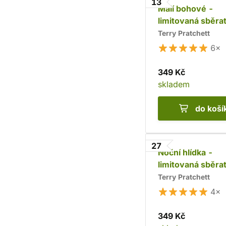
13
Malí bohové -
limitovaná sběra
edice
Terry Pratchett
6×
349 Kč
skladem
do koší
27
Noční hlídka -
limitovaná sběra
edice
Terry Pratchett
4×
349 Kč