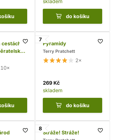
skladem
košíku
do košíku
7
 cestách -
Pyramidy
běratelská
Terry Pratchett
2×
10×
269 Kč
skladem
košíku
do košíku
8
árod
Stráže! Stráže!