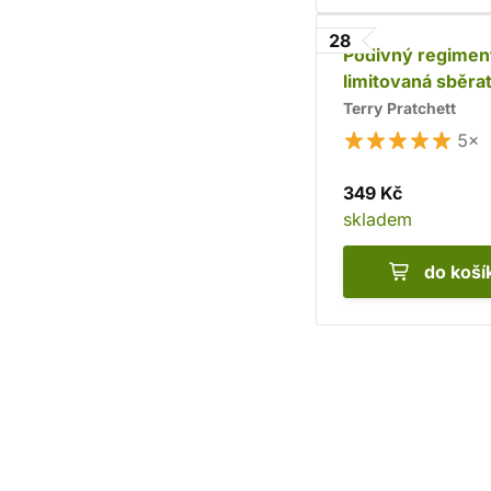
28
Podivný regimen
limitovaná sběra
edice
Terry Pratchett
5×
349 Kč
skladem
do koší