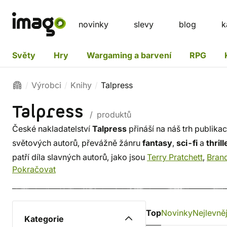
novinky
slevy
blog
k
Světy
Hry
Wargaming a barvení
RPG
Výrobci
Knihy
Talpress
Talpress
/ produktů
České nakladatelství
Talpress
přináší na náš trh publik
světových autorů, převážně žánru
fantasy
,
sci-fi
a
thrill
patří díla slavných autorů, jako jsou
Terry Pratchett
,
Bran
Pokračovat
Top
Novinky
Nejlevněj
Kategorie