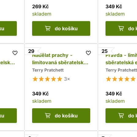
269 Kč
349 Kč
skladem
skladem
ku
do košíku
do 
29
25
Nadělat prachy -
Pravda - lim
telská
limitovaná sběratelská
sběratelská 
edice
Terry Pratchett
Terry Pratchett
3×
349 Kč
349 Kč
skladem
skladem
ku
do košíku
do 