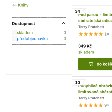
Knihy
34
Pod parou - limi
sběratelská edic
Dostupnost
Terry Pratchett
skladem
0
1×
předobjednávka
0
349 Kč
skladem
do koší
10
Pohyblivé obrázk
limitovaná sběra
edice
Terry Pratchett
9×