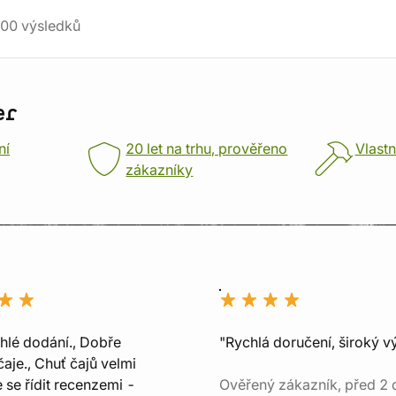
00
výsledků
er
ní
20 let na trhu, prověřeno
Vlastn
zákazníky
chlé dodání., Dobře
"Rychlá doručení, široký v
aje., Chuť čajů velmi
e se řídit recenzemi -
Ověřený zákazník, před 2 