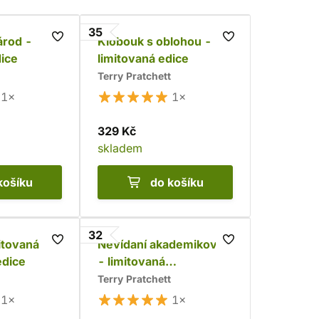
35
árod -
Klobouk s oblohou -
dice
limitovaná edice
Terry Pratchett
1×
1×
329 Kč
skladem
košíku
do košíku
32
itovaná
Nevídaní akademikové
edice
- limitovaná
sběratelská edice
Terry Pratchett
1×
1×