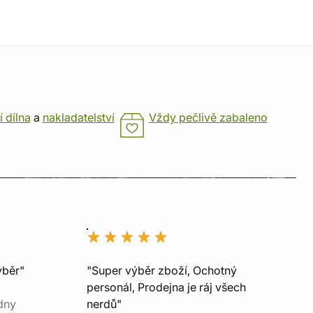
í dílna
a
nakladatelství
Vždy pečlivě zabaleno
ýběr"
"Super výběr zboží, Ochotný
personál, Prodejna je ráj všech
dny
nerdů"