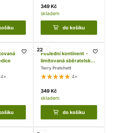
349 Kč
skladem
košíku
do košíku
22
itovaná
Poslední kontinent -
edice
limitovaná sběratelská
edice
Terry Pratchett
4×
4×
349 Kč
skladem
košíku
do košíku