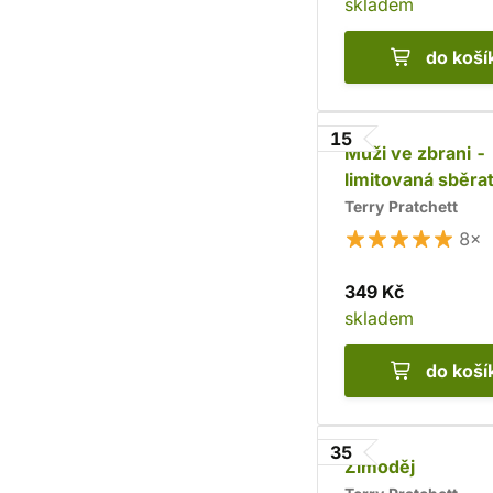
skladem
do koší
15
Muži ve zbrani -
limitovaná sběra
edice
Terry Pratchett
8×
349 Kč
skladem
do koší
35
Zimoděj