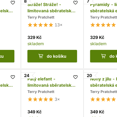
8
7
Stráže! Stráže! -
Pyramidy - l
telská
limitovaná sběratelská
sběratelská 
edice
Terry Pratchett
Terry Pratchett
13×
329 Kč
329 Kč
skladem
skladem
ku
do košíku
do 
24
20
Pátý elefant -
Nohy z jílu -
telská
limitovaná sběratelská
sběratelská 
edice
Terry Pratchett
Terry Pratchett
3×
349 Kč
349 Kč