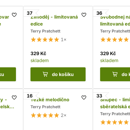
37
36
tovaná
Zimoděj - limitovaná
Svobodnej n
e
edice
limitovaná e
Terry Pratchett
Terry Pratchett
1×
329 Kč
329 Kč
skladem
skladem
ku
do košíku
do 
16
33
y -
Těžké melodično
Šňupec - lim
telská
sběratelská 
Terry Pratchett
Terry Pratchett
2×