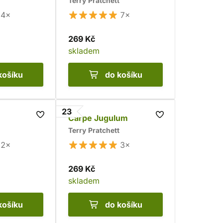
Terry Pratchett
4×
7×
269 Kč
skladem
košíku
do košíku
23
Carpe Jugulum
Terry Pratchett
2×
3×
269 Kč
skladem
košíku
do košíku