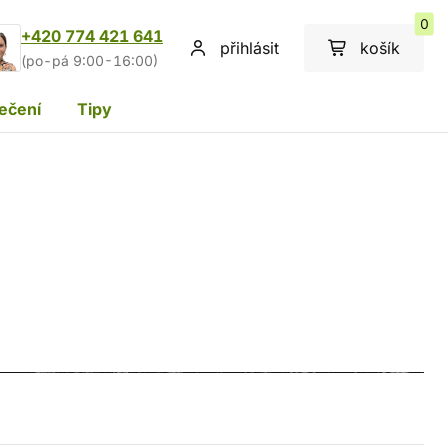
0
+420 774 421 641
přihlásit
košík
(po-pá 9:00-16:00)
ečení
Tipy