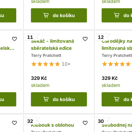
skladem
skladem
ku
do košíku
do 
11
12
Sekáč - limitovaná
Čarodějky na
telská
sběratelská edice
limitovaná s
edice
Terry Pratchett
Terry Pratchett
10×
329 Kč
329 Kč
skladem
skladem
ku
do košíku
do 
32
30
Klobouk s oblohou
Svobodnej n