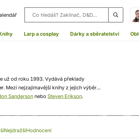
Vyhledávání
alendář
Knihy
Larp a cosplay
Dárky a sběratelství
Obl
ace už od roku 1993. Vydává překlady
er
. Mezi nejzajímavější knihy z jejich výběru
don Sanderson
nebo
Steven Erikson
.
ší
Nejdražší
Hodnocení