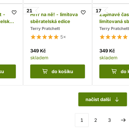
21
17
t -
Hrrr na ně! - limitovaná
Zajímavé čas
telská
sběratelská edice
limitovaná s
edice
Terry Pratchett
Terry Pratchett
5×
349 Kč
349 Kč
skladem
skladem
ku
do košíku
do 
načíst další
1
2
3