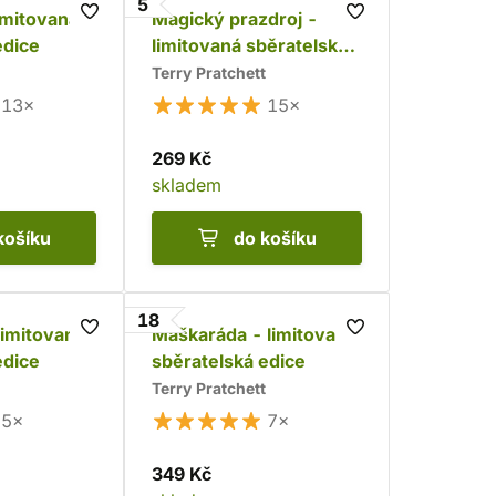
5
imitovaná
Magický prazdroj -
edice
limitovaná sběratelská
edice
Terry Pratchett
13×
15×
269 Kč
skladem
košíku
do košíku
18
 limitovaná
Maškaráda - limitovaná
edice
sběratelská edice
Terry Pratchett
5×
7×
349 Kč