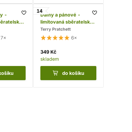
14
y -
Dámy a pánové -
běratelská
limitovaná sběratelská
edice
Terry Pratchett
7×
6×
349 Kč
skladem
košíku
do košíku