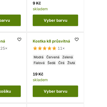
9 Kč
skladem
barvu
Vyber
barvu
ěná
Kostka k8 průsvitná
25×
11×
Modrá
Červená
Zelená
Fialová
Šedá
Čirá
Žlutá
19 Kč
skladem
košíku
Vyber
barvu