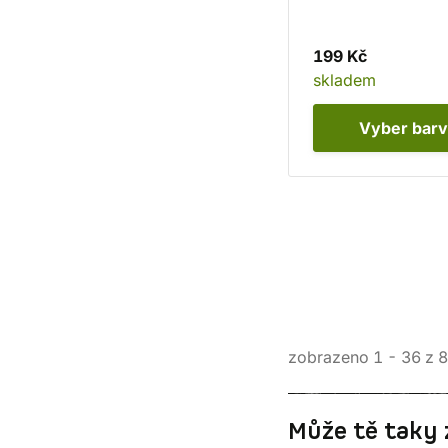
červeno-béžová
199 Kč
skladem
Vyber
bar
zobrazeno
1
-
36
z
8
Může tě taky 