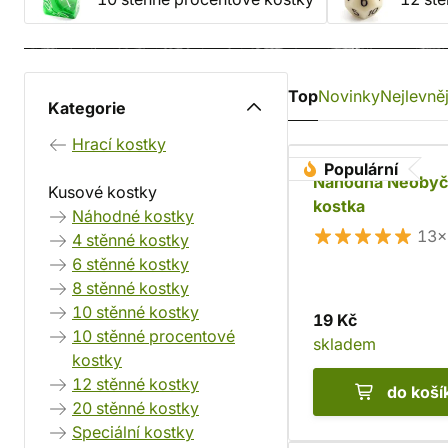
Top
Novinky
Nejlevněj
Kategorie
Hrací kostky
Populární
Náhodná Neobyč
Kusové kostky
kostka
Náhodné kostky
13×
4 stěnné kostky
6 stěnné kostky
8 stěnné kostky
10 stěnné kostky
19 Kč
10 stěnné procentové
skladem
kostky
12 stěnné kostky
do koší
20 stěnné kostky
Speciální kostky