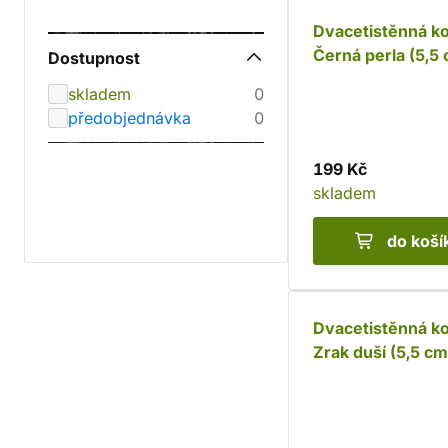
Dvacetistěnná ko
Černá perla (5,5
Dostupnost
skladem
0
předobjednávka
0
199 Kč
skladem
do koší
Dvacetistěnná ko
Zrak duší (5,5 cm