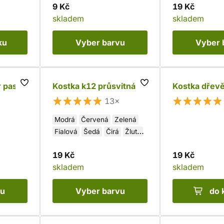
9 Kč
19 Kč
skladem
skladem
ku
Vyber
barvu
Vyber
 pastí
Kostka k12 průsvitná
Kostka dřev
13×
Modrá
Červená
Zelená
Fialová
Šedá
Čirá
Žlutá
Oranžová
Růžová
19 Kč
19 Kč
skladem
skladem
vu
Vyber
barvu
do 