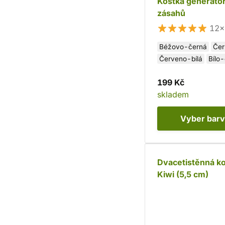
Kostka generáto
zásahů
12×
Béžovo-černá
Čer
Červeno-bílá
Bílo
199 Kč
skladem
Vyber
bar
Dvacetistěnná ko
Kiwi (5,5 cm)