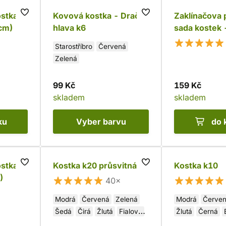
stka -
Kovová kostka - Dračí
Zaklínačova
 cm)
hlava k6
sada kostek -
(5 ks)
Starostříbro
Červená
Zelená
99 Kč
159 Kč
skladem
skladem
ku
Vyber
barvu
do 
stka -
Kostka k20 průsvitná
Kostka k10
)
40×
Modrá
Červená
Zelená
Modrá
Červe
Šedá
Čirá
Žlutá
Fialová
Žlutá
Černá
Oranžová
Oranžová
Hn