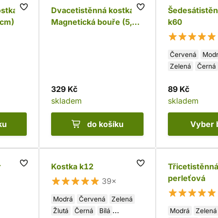
stka -
Dvacetistěnná kostka -
Šedesátistěn
 cm)
Magnetická bouře (5,5
k60
cm)
Červená
Mod
Zelená
Černá
Žlutá
329 Kč
89 Kč
skladem
skladem
ku
do košíku
Vyber
r
Kostka k12
Třicetistěnn
perleťová
39×
Modrá
Červená
Zelená
Žlutá
Černá
Bílá
Modrá
Zelená