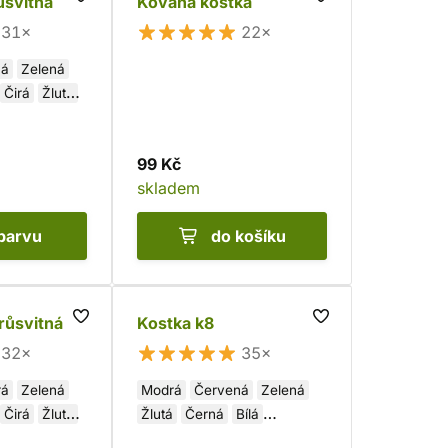
ůsvitná
Kovaná kostka
31×
22×
ná
Zelená
Čirá
Žlutá
99 Kč
skladem
barvu
do košíku
růsvitná
Kostka k8
32×
35×
rá
Zelená
Modrá
Červená
Zelená
Čirá
Žlutá
Žlutá
Černá
Bílá
Oranžová