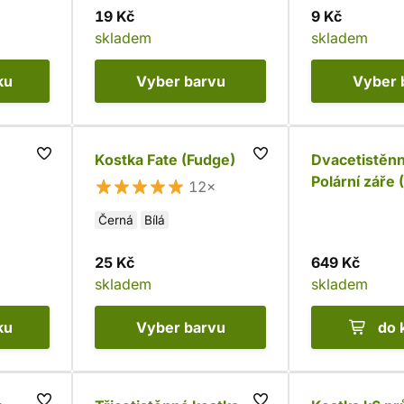
19 Kč
9 Kč
skladem
skladem
ku
Vyber
barvu
Vyber
Kostka Fate (Fudge)
Dvacetistěnn
Polární záře 
12×
tekuté jádro)
Černá
Bílá
25 Kč
649 Kč
skladem
skladem
ku
Vyber
barvu
do 