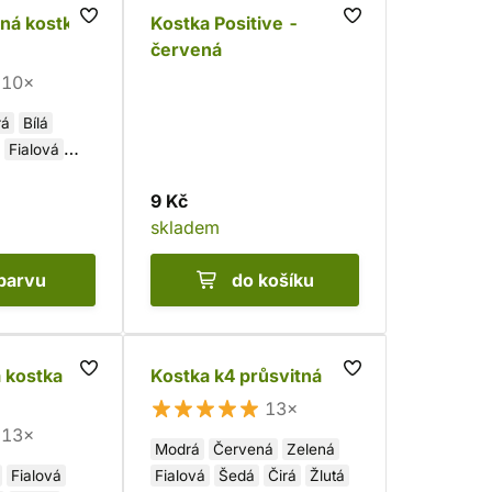
ná kostka
Kostka Positive -
červená
10×
rá
Bílá
Fialová
9 Kč
skladem
barvu
do košíku
á kostka
Kostka k4 průsvitná
13×
13×
Modrá
Červená
Zelená
Fialová
Fialová
Šedá
Čirá
Žlutá