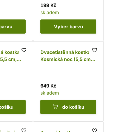
199 Kč
skladem
barvu
Vyber
barvu
á kostka -
Dvacetistěnná kostka -
(5,5 cm,
Kosmická noc (5,5 cm,
tekuté jádro)
649 Kč
skladem
košíku
do košíku