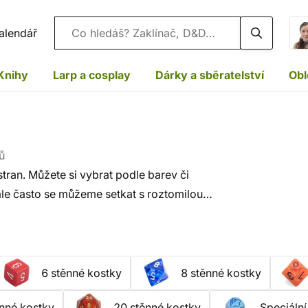
Vyhledávání
alendář
Knihy
Larp a cosplay
Dárky a sběratelství
Obl
ů
tran. Můžete si vybrat podle barev či
 ale často se můžeme setkat s roztomilou
6 stěnné kostky
8 stěnné kostky
nné kostky
20 stěnné kostky
Speciální