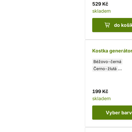
529 Kč
skladem
do koší
Kostka generátor
Béžovo-černá
Černo-žlutá
Oranžovo-černá
199 Kč
skladem
Vyber
bar