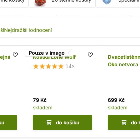
ší
Nejdražší
Hodnocení
Pouze v imago
ejná
Kostka Lone Wolf
Dvacetistěnn
Oko netvora 
14×
svítící)
79 Kč
699 Kč
skladem
skladem
ku
do košíku
do 