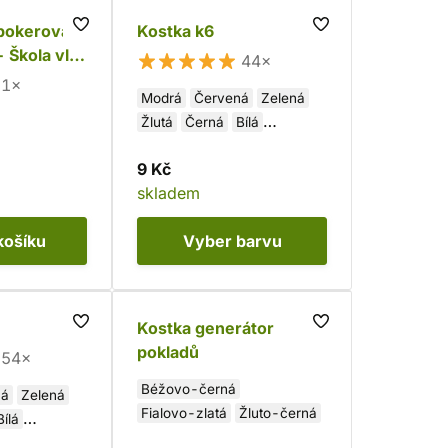
 pokerová
Kostka k6
 Škola vlka
44×
1×
Modrá
Červená
Zelená
Žlutá
Černá
Bílá
Fialová
9 Kč
skladem
košíku
Vyber
barvu
Kostka generátor
pokladů
54×
Béžovo-černá
ná
Zelená
Fialovo-zlatá
Žluto-černá
Bílá
ědá
Fialová