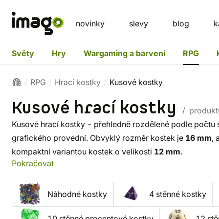
novinky
slevy
blog
k
Světy
Hry
Wargaming a barvení
RPG
RPG
Hrací kostky
Kusové kostky
Kusové hrací kostky
/ produkt
Kusové hrací kostky - přehledně rozdělené podle počtu s
grafického provední. Obvyklý rozměr kostek je
16 mm
,
kompaktní variantou kostek o velikosti
12 mm
.
Pokračovat
Náhodné kostky
4 stěnné kostky
10 stěnné procentové kostky
12 stě