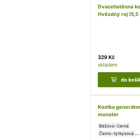
Dvacetistěnná ko
Hvězdný roj (5,5
329 Kč
skladem
do koší
Kostka generáto
monster
Béžovo-černá
Černo-tyrkysová