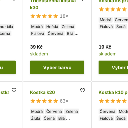
r
Třicetistěnná kostka
Kostka k6 pr
k30
18×
Modrá
Červe
no-bílá
Modrá
Hnědá
Zelená
Fialová
Šedá
-černá
Fialová
Červená
Bílá
Oranžová
Žlutá
Černá
39 Kč
19 Kč
skladem
skladem
vu
Vyber
barvu
Vyber
stka -
Kostka k20
Kostka k10 p
63×
Modrá
Červená
Zelená
Červená
Mod
Žlutá
Černá
Bílá
Fialová
Šedá
Oranžová
Fialová
Růžová