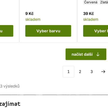
Oranžová
Fialová
Červená
Zlatá
9 Kč
39 Kč
skladem
skladem
vu
Vyber
barvu
Vyber
načíst další
1
2
3
3
výsledků
zajímat