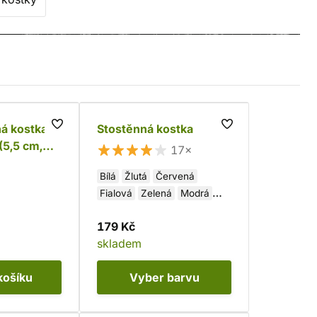
á kostka -
Stostěnná kostka
(5,5 cm,
17×
Bílá
Žlutá
Červená
Fialová
Zelená
Modrá
Černo-žlutá
179 Kč
Černo-červená
skladem
Černo-zelená
Černo-modrá
Černo-bílá
košíku
Vyber
barvu