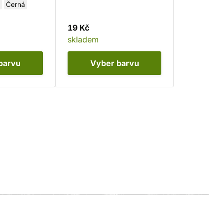
Černá
19 Kč
skladem
barvu
Vyber
barvu