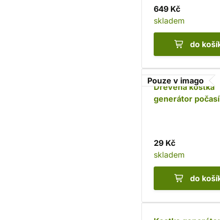
649 Kč
skladem
do koší
Pouze v imago
Dřevěná kostka
generátor počasí
29 Kč
skladem
do koší