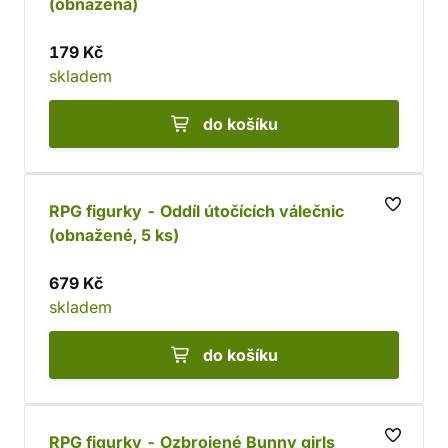
(obnažená)
179 Kč
skladem
do košíku
RPG figurky - Oddíl útočících válečnic
(obnažené, 5 ks)
679 Kč
skladem
do košíku
RPG figurky - Ozbrojené Bunny girls