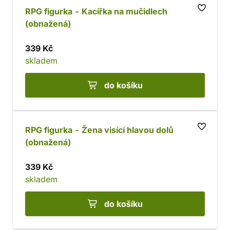
RPG figurka - Kacířka na mučidlech
(obnažená)
339 Kč
skladem
do košíku
RPG figurka - Žena visící hlavou dolů
(obnažená)
339 Kč
skladem
do košíku