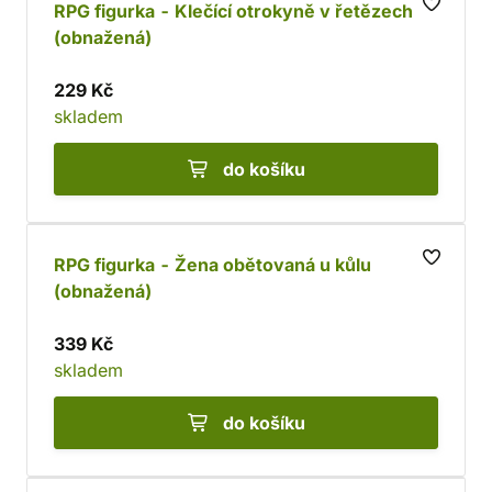
RPG figurka - Klečící otrokyně v řetězech
(obnažená)
229 Kč
skladem
do košíku
RPG figurka - Žena obětovaná u kůlu
(obnažená)
339 Kč
skladem
do košíku