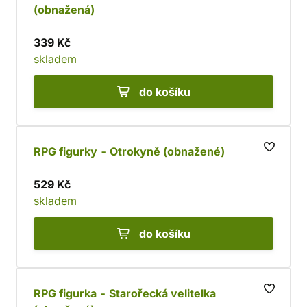
(obnažená)
339 Kč
skladem
do košíku
RPG figurky - Otrokyně (obnažené)
529 Kč
skladem
do košíku
RPG figurka - Starořecká velitelka