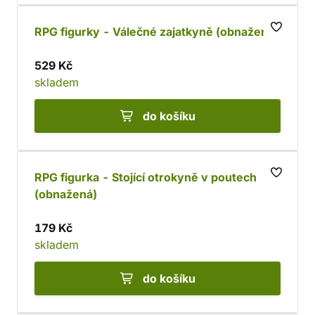
RPG figurky - Válečné zajatkyně (obnažené)
529 Kč
skladem
do košíku
RPG figurka - Stojící otrokyně v poutech
(obnažená)
179 Kč
skladem
do košíku