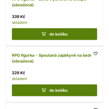
(obnažená)
339 Kč
skladem
do košíku
RPG figurka - Spoutaná zajatkyně na bedně
(obnažená)
229 Kč
skladem
do košíku