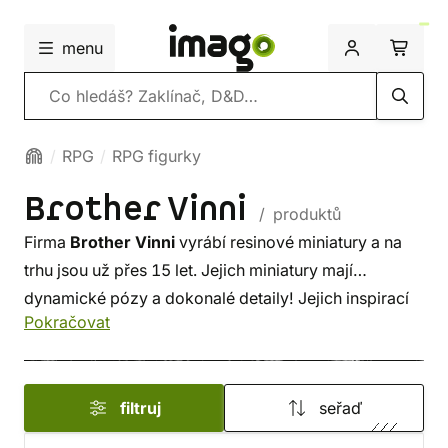
menu
Vyhledávání
RPG
RPG figurky
Brother Vinni
/ produktů
Firma
Brother Vinni
vyrábí resinové miniatury a na
trhu jsou už přes 15 let. Jejich miniatury mají
dynamické pózy a dokonalé detaily! Jejich inspirací
Pokračovat
pro design
RPG figurek
jsou - historické události,
hrdinské postavy a krásné ženy.
filtruj
seřaď