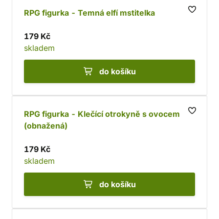
RPG figurka - Temná elfí mstitelka
179 Kč
skladem
do košíku
RPG figurka - Klečící otrokyně s ovocem
(obnažená)
179 Kč
skladem
do košíku