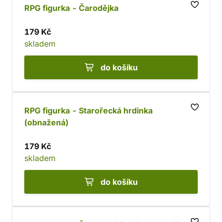
RPG figurka - Čarodějka
179 Kč
skladem
do košíku
RPG figurka - Starořecká hrdinka
(obnažená)
179 Kč
skladem
do košíku