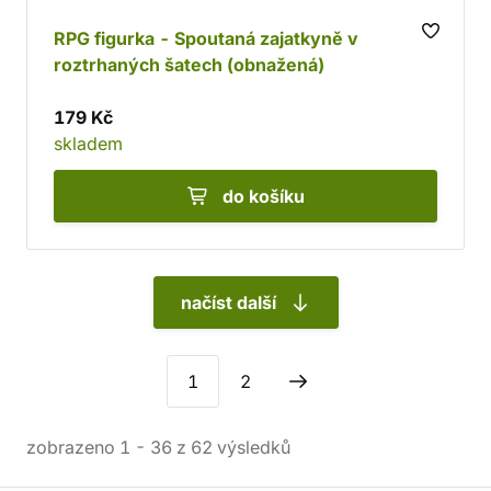
RPG figurka - Spoutaná zajatkyně v
roztrhaných šatech (obnažená)
179 Kč
skladem
do košíku
načíst další
1
2
zobrazeno
1
-
36
z
62
výsledků