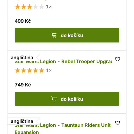
1×
499 Kč
do košíku
angličtina
Star Wars: Legion - Rebel Trooper Upgrade
1×
749 Kč
do košíku
angličtina
Star Wars: Legion - Tauntaun Riders Unit
Expansion