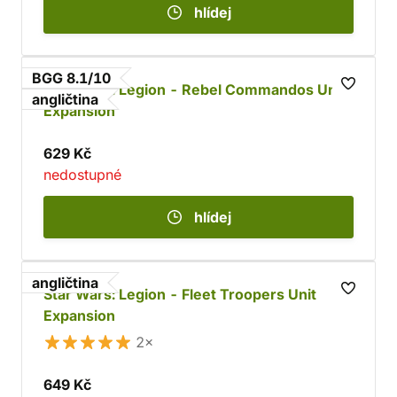
hlídej
BGG 8.1/10
Star Wars: Legion - Rebel Commandos Unit
angličtina
Expansion
629 Kč
nedostupné
hlídej
angličtina
Star Wars: Legion - Fleet Troopers Unit
Expansion
2×
649 Kč