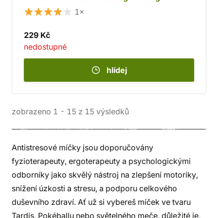
1×
229 Kč
nedostupné
hlídej
zobrazeno
1
-
15
z
15
výsledků
Antistresové míčky jsou doporučovány
fyzioterapeuty, ergoterapeuty a psychologickými
odborníky jako skvělý nástroj na zlepšení motoriky,
snížení úzkosti a stresu, a podporu celkového
duševního zdraví. Ať už si vybereš míček ve tvaru
Tardis, Pokéballu nebo světelného meče, důležité je,