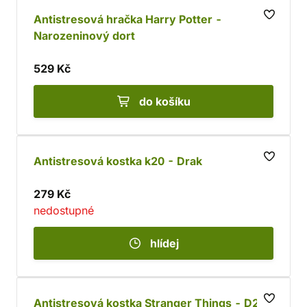
Antistresová hračka Harry Potter -
Narozeninový dort
529 Kč
do košíku
Antistresová kostka k20 - Drak
279 Kč
nedostupné
hlídej
Antistresová kostka Stranger Things - D20