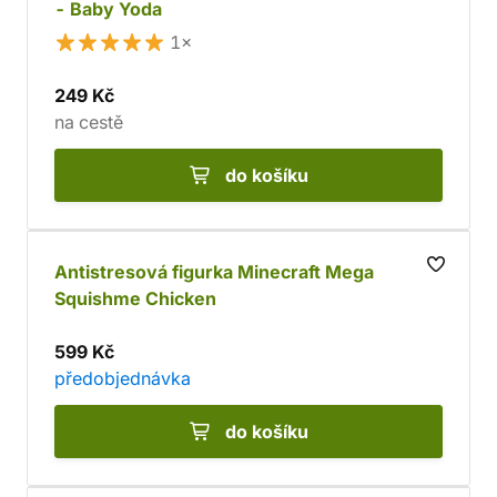
- Baby Yoda
1×
249 Kč
na cestě
do košíku
Antistresová figurka Minecraft Mega
Squishme Chicken
599 Kč
předobjednávka
do košíku