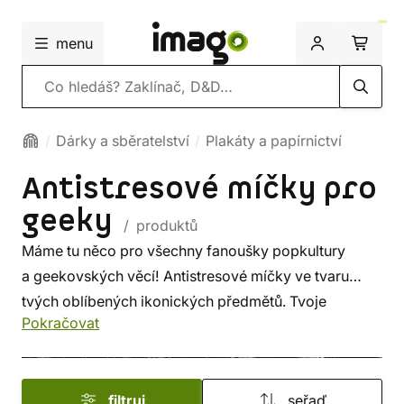
menu
Vyhledávání
Dárky a sběratelství
Plakáty a papírnictví
Antistresové míčky pro
geeky
/ produktů
Máme tu něco pro všechny fanoušky popkultury
a geekovských věcí! Antistresové míčky ve tvaru
tvých oblíbených ikonických předmětů. Tvoje
Pokračovat
oblíbené postavy, loga a další symboly z her, filmů,
komiksů a seriálů teď můžeš dle libosti mačkat
a užívat si úlevu od stresu.
filtruj
seřaď