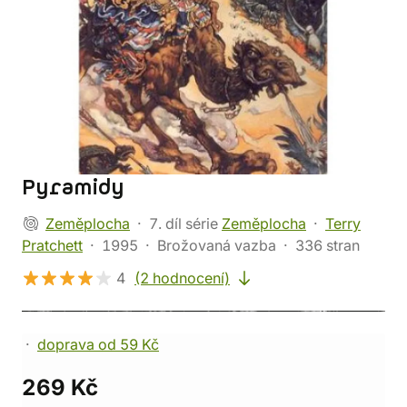
Pyramidy
Zeměplocha
7. díl série
Zeměplocha
Terry
Pratchett
1995
Brožovaná vazba
336 stran
4
(2 hodnocení)
doprava od 59 Kč
269 Kč