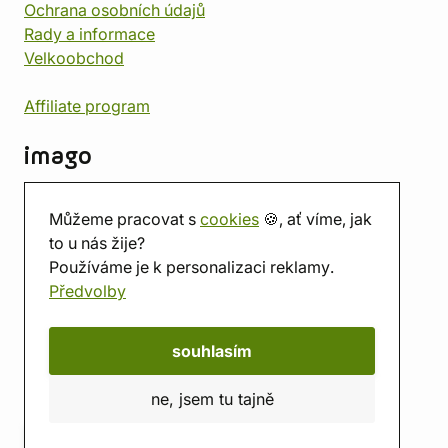
Ochrana osobních údajů
Rady a informace
Velkoobchod
Affiliate program
imago
Kontakt
Můžeme pracovat s
cookies
🍪, ať víme, jak
Prodejna
to u nás žije?
Herna
Používáme je k personalizaci reklamy.
O nás
Předvolby
Hodnocení obchodu
Dárkové poukazy
Kalendář
souhlasím
imago.blog
ne, jsem tu tajně