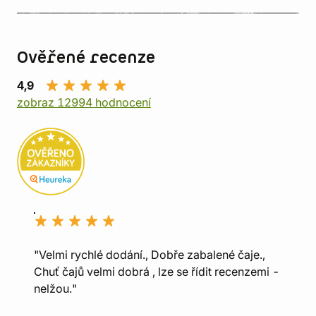
Ověřené recenze
4,9
zobraz 12994 hodnocení
"Velmi rychlé dodání., Dobře zabalené čaje.,
Chuť čajů velmi dobrá , lze se řídit recenzemi -
nelžou."