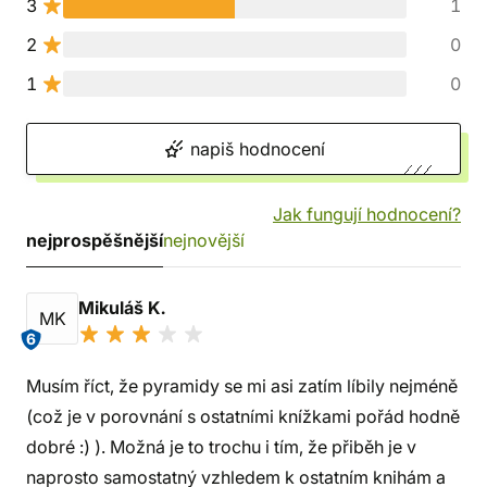
3
1
2
0
1
0
napiš hodnocení
Jak fungují hodnocení?
nejprospěšnější
nejnovější
Mikuláš K.
MK
6
Musím říct, že pyramidy se mi asi zatím líbily nejméně
(což je v porovnání s ostatními knížkami pořád hodně
dobré :) ). Možná je to trochu i tím, že přiběh je v
naprosto samostatný vzhledem k ostatním knihám a