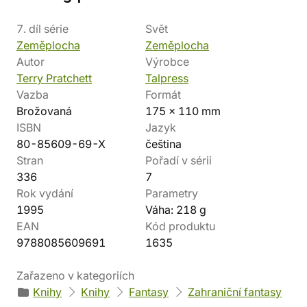
7. díl série
Svět
Zeměplocha
Zeměplocha
Autor
Výrobce
Terry Pratchett
Talpress
Vazba
Formát
Brožovaná
175 x 110 mm
ISBN
Jazyk
80-85609-69-X
čeština
Stran
Pořadí v sérii
336
7
Rok vydání
Parametry
1995
Váha: 218 g
EAN
Kód produktu
9788085609691
1635
Zařazeno v kategoriích
Knihy
Knihy
Fantasy
Zahraniční fantasy