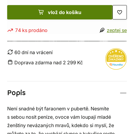
vlož do košíku
74 ks prodáno
zeptej se
60 dní na vrácení
Doprava zdarma nad 2 299 Kč
Popis
Není snadné být faraonem v pubertě. Nesmíte
s sebou nosit peníze, ovoce vám loupají mladé
ženštiny nevázaných mravů, kdekdo si myslí, že
můžete za to, že vychází slunce a kukuřice roste.