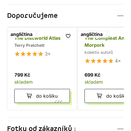
Doporučujeme
angličtina
angličtina
The Discworld Atlas
The Compleat Ankh
Morpork
Terry Pratchett
kolektiv autorů
3×
4×
799 Kč
699 Kč
skladem
skladem
do košíku
do košíku
Fotky od zákazníků
1