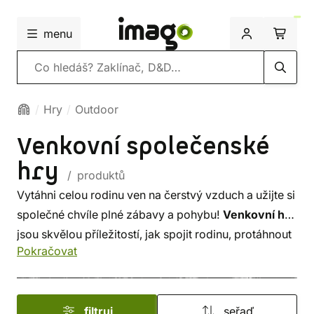
menu
Vyhledávání
Hry
Outdoor
Venkovní společenské
hry
/ produktů
Vytáhni celou rodinu ven na čerstvý vzduch a užijte si
společné chvíle plné zábavy a pohybu!
Venkovní hry
jsou skvělou příležitostí, jak spojit rodinu, protáhnout
Pokračovat
tělo a zároveň se pořádně nasmát.
filtruj
seřaď