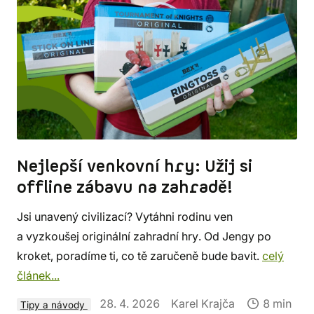
Nejlepší venkovní hry: Užij si
offline zábavu na zahradě!
Jsi unavený civilizací? Vytáhni rodinu ven
a vyzkoušej originální zahradní hry. Od Jengy po
kroket, poradíme ti, co tě zaručeně bude bavit.
celý
článek...
28. 4. 2026
Karel Krajča
8 min
Tipy a návody