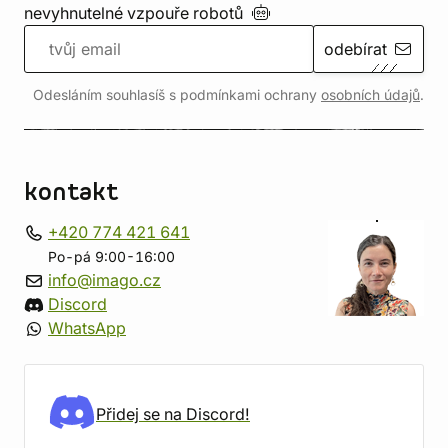
nevyhnutelné vzpouře
robotů
odebírat
Odesláním souhlasíš s podmínkami ochrany
osobních údajů
.
kontakt
+420 774 421 641
Po-pá 9:00-16:00
info@imago.cz
Discord
WhatsApp
Přidej se na Discord!