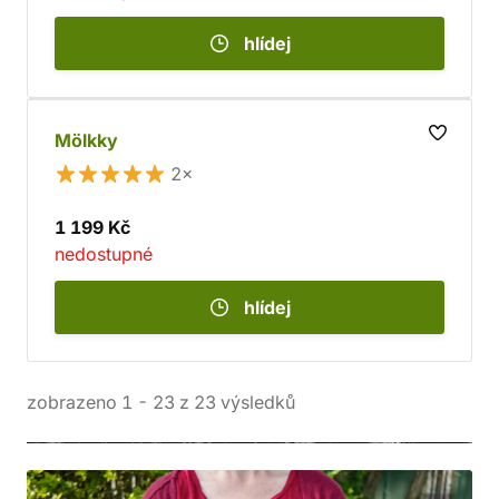
hlídej
Mölkky
2×
1 199 Kč
nedostupné
hlídej
zobrazeno
1
-
23
z
23
výsledků