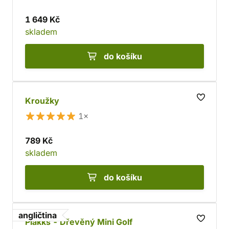
1 649 Kč
skladem
do košíku
Kroužky
1×
789 Kč
skladem
do košíku
angličtina
Plakks - Dřevěný Mini Golf