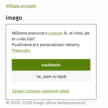
Affiliate program
imago
Kontakt
Můžeme pracovat s
cookies
🍪, ať víme, jak
Prodejna
to u nás žije?
Herna
Používáme je k personalizaci reklamy.
O nás
Předvolby
Hodnocení obchodu
Dárkové poukazy
Kalendář
souhlasím
imago.blog
ne, jsem tu tajně
Zásady ochrany osobních údajů
© 2005-2026 imago (dříve fantasyobchod)