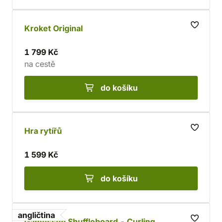
Kroket Original
1 799 Kč
na cestě
do košíku
Hra rytířů
1 599 Kč
do košíku
angličtina
Gamesson Shuffleboard - Curling