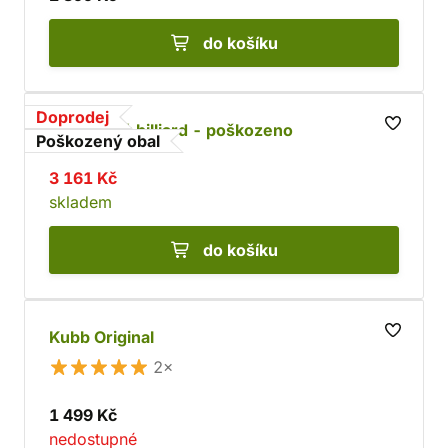
do košíku
Doprodej
Holandský billiard - poškozeno
Poškozený obal
3 161 Kč
skladem
do košíku
Kubb Original
2×
1 499 Kč
nedostupné