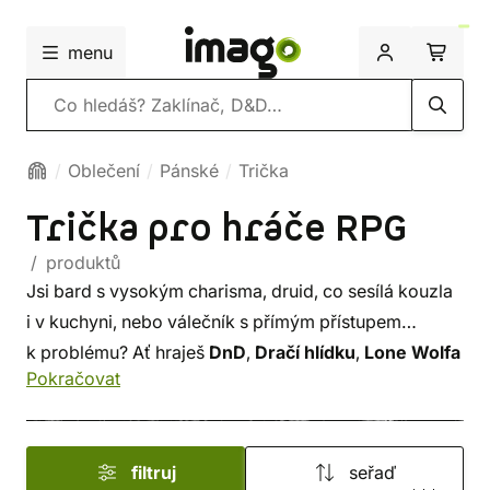
menu
Vyhledávání
Oblečení
Pánské
Trička
Trička pro hráče RPG
/ produktů
Jsi bard s vysokým charisma, druid, co sesílá kouzla
i v kuchyni, nebo válečník s přímým přístupem
k problému? Ať hraješ
DnD
,
Dračí hlídku
,
Lone Wolfa
Pokračovat
nebo vlastní homebrew, tady najdeš trička přesně pro
tebe. Designy, které znají tvůj charakter sheet!
filtruj
seřaď