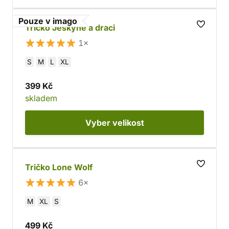
Pouze v imago
Tričko Jeskyně a draci
1×
S
M
L
XL
399 Kč
skladem
Vyber
velikost
Tričko Lone Wolf
6×
M
XL
S
499 Kč