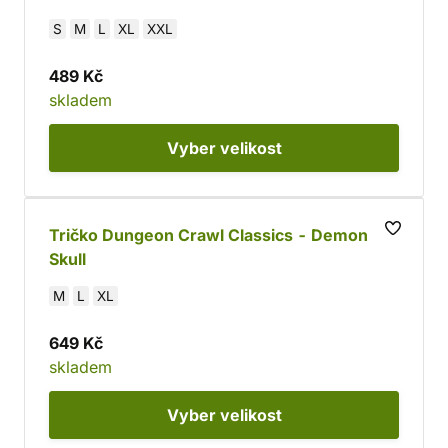
S
M
L
XL
XXL
489 Kč
skladem
Vyber
velikost
Tričko Dungeon Crawl Classics - Demon
Skull
M
L
XL
649 Kč
skladem
Vyber
velikost