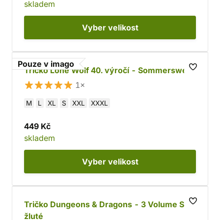
skladem
Vyber
velikost
Pouze v imago
Tričko Lone Wolf 40. výročí - Sommerswerd
1×
M
L
XL
S
XXL
XXXL
449 Kč
skladem
Vyber
velikost
Tričko Dungeons & Dragons - 3 Volume Set,
žluté