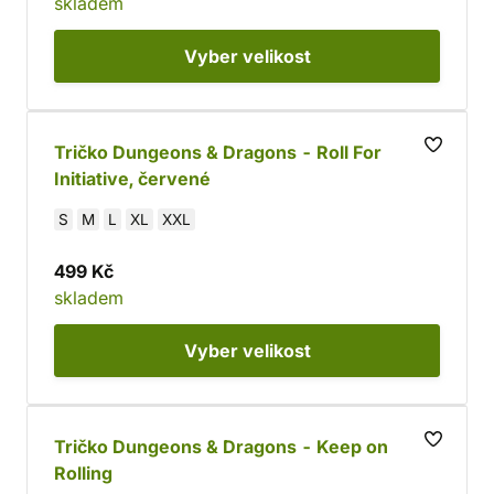
skladem
Vyber
velikost
Tričko Dungeons & Dragons - Roll For
Initiative, červené
S
M
L
XL
XXL
499 Kč
skladem
Vyber
velikost
Tričko Dungeons & Dragons - Keep on
Rolling