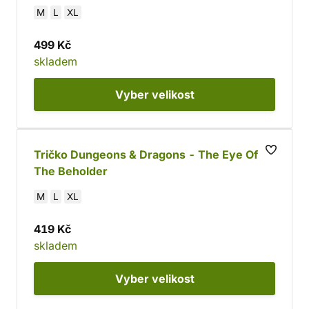
M
L
XL
499 Kč
skladem
Vyber
velikost
Tričko Dungeons & Dragons - The Eye Of
The Beholder
M
L
XL
419 Kč
skladem
Vyber
velikost