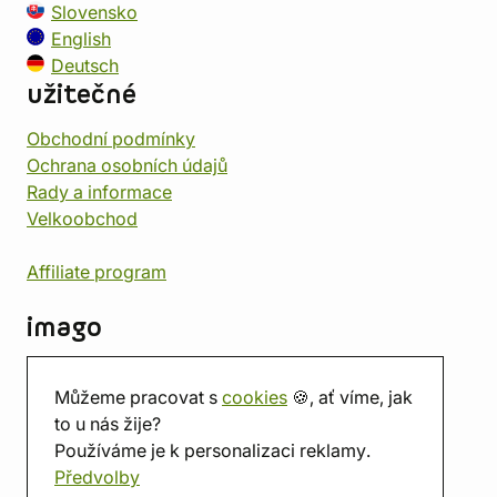
Slovensko
English
Deutsch
užitečné
Obchodní podmínky
Ochrana osobních údajů
Rady a informace
Velkoobchod
Affiliate program
imago
Kontakt
Můžeme pracovat s
cookies
🍪, ať víme, jak
Prodejna
to u nás žije?
Herna
Používáme je k personalizaci reklamy.
O nás
Předvolby
Hodnocení obchodu