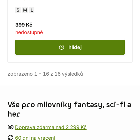
S
M
L
399 Kč
nedostupné
hlídej
zobrazeno
1
-
16
z
16
výsledků
Informace o obchodu
Vše pro milovníky fantasy, sci-fi a
her
Doprava zdarma nad 2 299 Kč
60 dní na vrácení