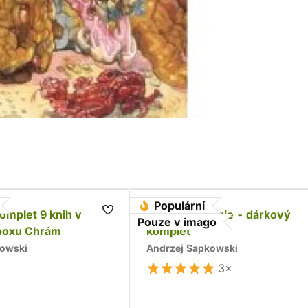
Populární
komplet 9 knih v
Husitská trilogie - dárkový
Pouze v imago
boxu Chrám
komplet
kowski
Andrzej Sapkowski
3×