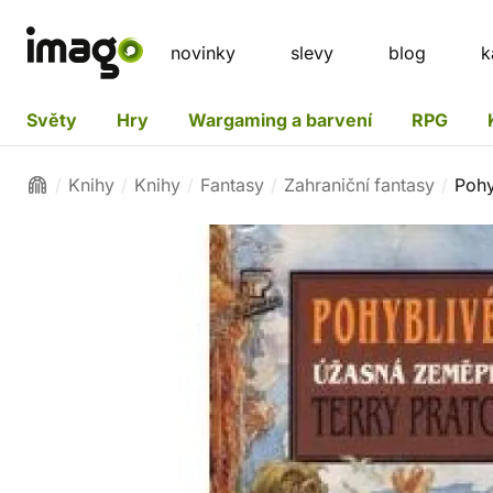
novinky
slevy
blog
k
Světy
Hry
Wargaming a barvení
RPG
Knihy
Knihy
Fantasy
Zahraniční fantasy
Pohy