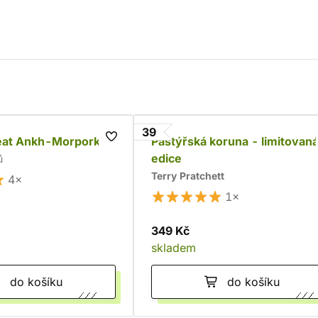
39
eat Ankh-Morpork
Pastýřská koruna - limitovan
edice
ů
Terry Pratchett
4×
1×
349 Kč
skladem
do košíku
do košíku