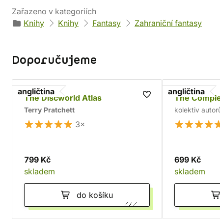
Zařazeno v kategoriích
Knihy
Knihy
Fantasy
Zahraniční fantasy
Doporučujeme
angličtina
angličtina
The Discworld Atlas
The Compl
Terry Pratchett
kolektiv autor
3×
799 Kč
699 Kč
skladem
skladem
do košíku