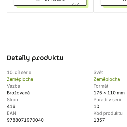
Detaily produktu
10. díl série
Svět
Zeměplocha
Zeměplocha
Vazba
Formát
Brožovaná
175 x 110 mm
Stran
Pořadí v sérii
416
10
EAN
Kód produktu
9788071970040
1357