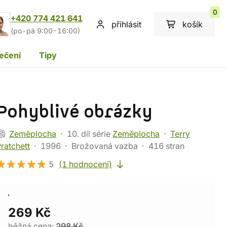
0
+420 774 421 641
přihlásit
košík
(po-pá 9:00-16:00)
ečení
Tipy
Pohyblivé obrázky
Zeměplocha
10. díl série
Zeměplocha
Terry
ratchett
1996
Brožovaná vazba
416 stran
5
(1 hodnocení)
269 Kč
běžná cena:
298 Kč