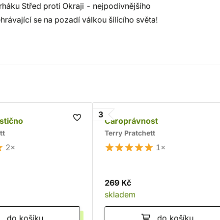
rháku Střed proti Okraji - nejpodivnějšího
rávající se na pozadí válkou šílícího světa!
3
stično
Čaroprávnost
tt
Terry Pratchett
2×
1×
269 Kč
skladem
do košíku
do košíku