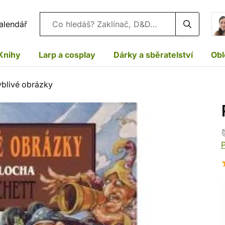
Vyhledávání
alendář
Knihy
Larp a cosplay
Dárky a sběratelství
Obl
blivé obrázky
P