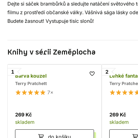
Dejte si sáček brambůrků a sledujte natáčení světového t
filmu z prostředí občanské války. Vášnivá sága lásky odeh
Budete žasnout! Vystupuje tisíc slonů!
Knihy v sérii Zeměplocha
1
2
Barva kouzel
Lehké fanta
Terry Pratchett
Terry Pratche
7×
269 Kč
269 Kč
skladem
skladem
do košíku