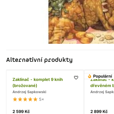
Alternativní produkty
Populární
Zaklínač - komplet 9 knih
Zaklínač - 
(brožované)
dřevěném 
Andrzej Sapkowski
Andrzej Sap
5×
2 599 Kč
2 899 Kč