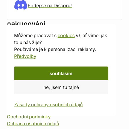
Přidej se na Discord!
nakupování
Všechno o nákupu
Můžeme pracovat s
cookies
🍪, ať víme, jak
Doprava
a
Platba
to u nás žije?
Jak balíme zásilky
Používáme je k personalizaci reklamy.
Reklamace a vrácení
Předvolby
Sledovat objednávku
souhlasím
Česká republika
Slovensko
ne, jsem tu tajně
English
Deutsch
užitečné
Zásady ochrany osobních údajů
Obchodní podmínky
Ochrana osobních údajů