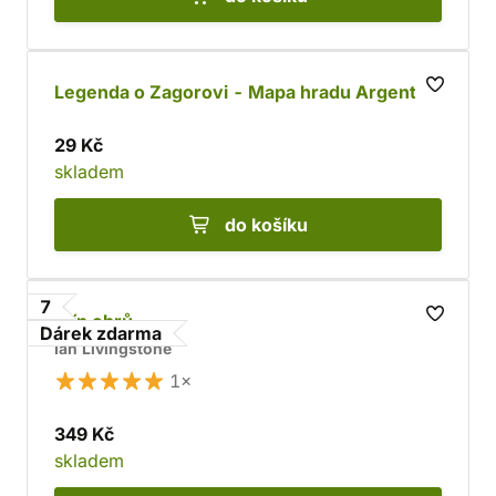
Legenda o Zagorovi - Mapa hradu Argent
29 Kč
skladem
do košíku
7
Stín obrů
Dárek zdarma
Ian Livingstone
1×
349 Kč
skladem