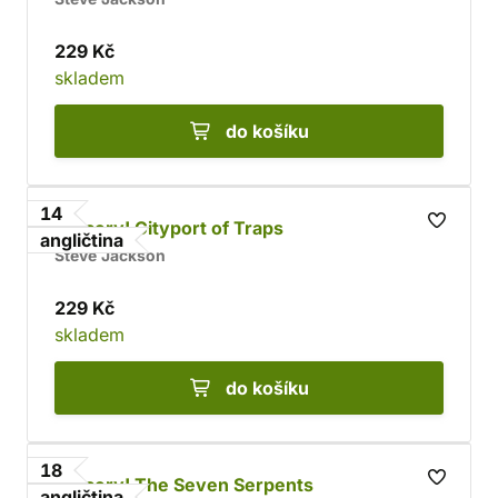
229 Kč
skladem
do košíku
14
Sorcery! Cityport of Traps
angličtina
Steve Jackson
229 Kč
skladem
do košíku
18
Sorcery! The Seven Serpents
angličtina