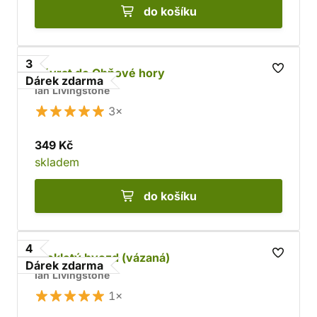
do košíku
3
Návrat do Ohňové hory
Dárek zdarma
Ian Livingstone
3×
349 Kč
skladem
do košíku
4
Prokletý hvozd (vázaná)
Dárek zdarma
Ian Livingstone
1×