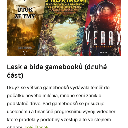
Lesk a bída gamebooků (druhá
část)
I když se většina gamebooků vydávala téměř do
počátku nového milénia, mnoho sérií zaniklo
podstatně dříve. Pád gamebooků se přisuzuje
ucelenému a finančně progresnímu vývoji videoher,
které prodělaly podobný vzestup a to ve stejném
období.
celý článek...