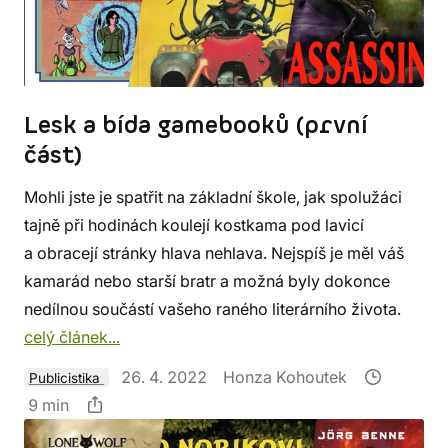
Lesk a bída gamebooků (první
část)
Mohli jste je spatřit na základní škole, jak spolužáci
tajně při hodinách koulejí kostkama pod lavicí
a obracejí stránky hlava nehlava. Nejspíš je měl váš
kamarád nebo starší bratr a možná byly dokonce
nedílnou součástí vašeho raného literárního života.
celý článek...
26. 4. 2022
Honza Kohoutek
Publicistika
9 min