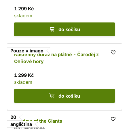
1 299 Kč
skladem
do košíku
Pouze v imago
Nástěnný obraz na plátně - Čaroděj z
Ohňové hory
1 299 Kč
skladem
do košíku
20
Shadow of the Giants
angličtina
Ian Livingstone