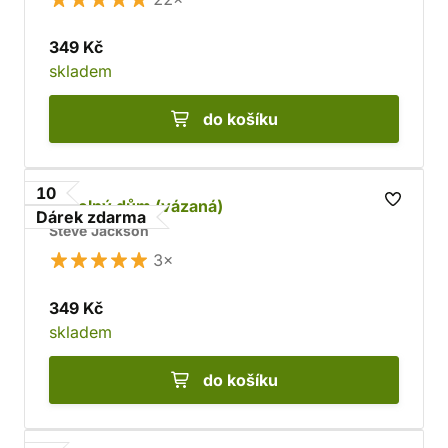
349 Kč
skladem
do košíku
10
Pekelný dům (vázaná)
Dárek zdarma
Steve Jackson
3×
349 Kč
skladem
do košíku