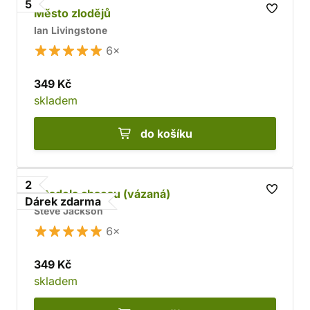
5
Město zlodějů
Ian Livingstone
6×
349 Kč
skladem
do košíku
2
Citadela chaosu (vázaná)
Dárek zdarma
Steve Jackson
6×
349 Kč
skladem