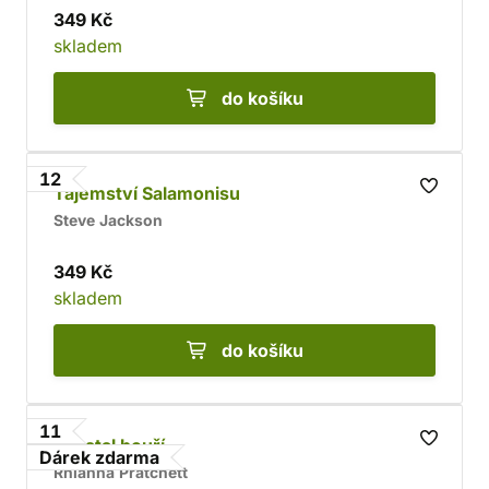
349 Kč
skladem
do košíku
12
Tajemství Salamonisu
Steve Jackson
349 Kč
skladem
do košíku
11
Krystal bouří
Dárek zdarma
Rhianna Pratchett