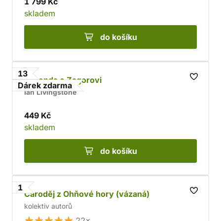
1 799 Kč
skladem
do košíku
13
Legenda o Zagorovi
Dárek zdarma
Ian Livingstone
449 Kč
skladem
do košíku
1
Čaroděj z Ohňové hory (vázaná)
kolektiv autorů
22×