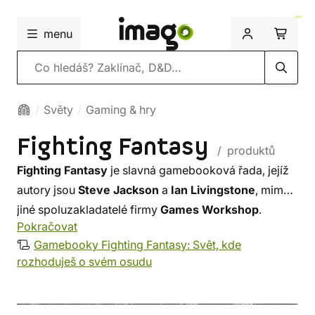
menu
Vyhledávání
Světy
Gaming & hry
Fighting Fantasy
/ produktů
Fighting Fantasy
je slavná gamebooková řada, jejíž
autory jsou
Steve Jackson
a
Ian Livingstone
, mimo
jiné spoluzakladatelé firmy
Games Workshop
.
Pokračovat
Gamebooky Fighting Fantasy: Svět, kde
Mottem série Fighting Fantasy je: "TY sám rozhodneš,
rozhoduješ o svém osudu
kterými stezkami se vydáš, kterým nebezpečím
budeš čelit a se kterými protivníky budeš bojovat!"
Do dnešního dne vyšlo přes 60 knih v žánru fantasy,