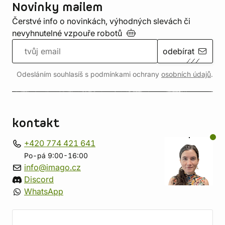
Novinky mailem
Čerstvé info o novinkách, výhodných slevách či
nevyhnutelné vzpouře
robotů
odebírat
Odesláním souhlasíš s podmínkami ochrany
osobních údajů
.
kontakt
+420 774 421 641
Po-pá 9:00-16:00
info@imago.cz
Discord
WhatsApp