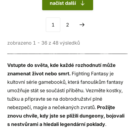
načíst další
1
2
zobrazeno
1
-
36
z
48
výsledků
Vstupte do světa, kde každé rozhodnutí může
znamenat život nebo smrt.
Fighting Fantasy je
kultovní série gamebooků, která fanouškům fantasy
umožňuje stát se součástí příběhu. Vezměte kostky,
tužku a připravte se na dobrodružství plné
nebezpečí, magie a nečekaných zvratů.
Prožijte
znovu chvíle, kdy jste se plížili dungeony, bojovali
s nestvůrami a hledali legendární poklady
.