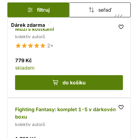
sci-fi nebo horor.
filtruj
seřaď
Dárek zdarma
Muži s kostkami
kolektiv autorů
2×
779 Kč
skladem
do košíku
Fighting Fantasy: komplet 1-5 v dárkovém
boxu
kolektiv autorů