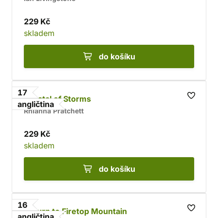
229 Kč
skladem
do košíku
17
Crystal of Storms
angličtina
Rhianna Pratchett
229 Kč
skladem
do košíku
16
Return to Firetop Mountain
angličtina