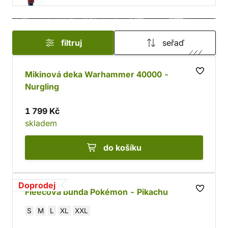
filtruj
seřaď
Mikinová deka Warhammer 40000 -
Nurgling
1 799 Kč
skladem
do košíku
Doprodej
Fleecová bunda Pokémon - Pikachu
S
M
L
XL
XXL