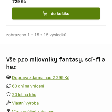
729 Kč
do košíku
zobrazeno
1
-
15
z
15
výsledků
Informace o obchodu
Vše pro milovníky fantasy, sci-fi a
her
Doprava zdarma nad 2 299 Kč
60 dní na vrácení
20 let na trhu
Vlastní výroba
Vždy pečlivě zabaleno