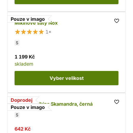
Pouze v imago
Mikinové šaty Nox
1×
S
1 199 Kč
skladem
Vyber
velikost
Doprodej
Dámská mikina Skamandra, černá
Pouze v imago
S
642 Kč