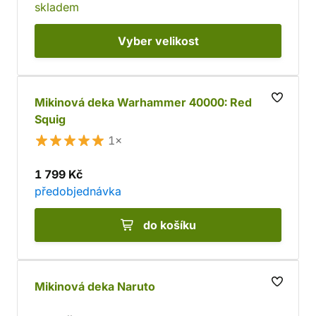
skladem
Vyber
velikost
Mikinová deka Warhammer 40000: Red
Squig
1×
1 799 Kč
předobjednávka
do košíku
Mikinová deka Naruto