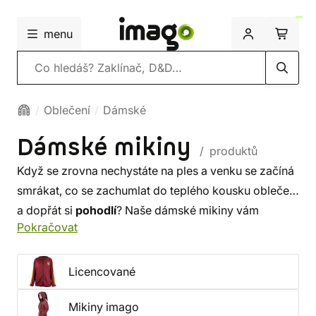
menu
Vyhledávání
Oblečení
Dámské
Dámské mikiny
/ produktů
Když se zrovna nechystáte na ples a venku se začíná
smrákat, co se zachumlat do teplého kousku oblečení
a dopřát si
pohodlí
? Naše dámské mikiny vám
Pokračovat
poskytnou teplotní
komfort
, který hledáte, a nejen to!
Navíc v nich budete
vypadat dokonale
. Vyberte si
originální mikinu
s různými fantasy, sci-fi a herními
Licencované
motivy
Harry Potter
,
Marvel
a další. Ukažte svým
Mikiny imago
výběrem, pro koho bije vaše srdce.