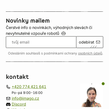
Novinky mailem
Čerstvé info o novinkách, výhodných slevách či
nevyhnutelné vzpouře
robotů
odebírat
Odesláním souhlasíš s podmínkami ochrany
osobních údajů
.
kontakt
+420 774 421 641
Po-pá 9:00-16:00
info@imago.cz
Discord