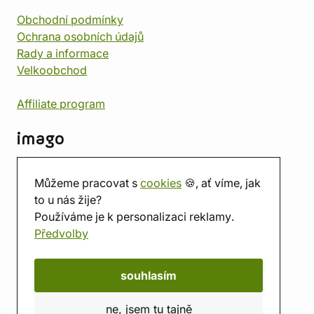
Obchodní podmínky
Ochrana osobních údajů
Rady a informace
Velkoobchod
Affiliate program
imago
Kontakt
Můžeme pracovat s
cookies
🍪, ať víme, jak
Prodejna
to u nás žije?
Herna
Používáme je k personalizaci reklamy.
O nás
Předvolby
Hodnocení obchodu
Dárkové poukazy
Kalendář
souhlasím
imago.blog
ne, jsem tu tajně