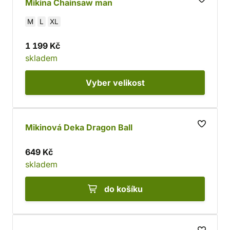
Mikina Chainsaw man
M
L
XL
1 199 Kč
skladem
Vyber
velikost
Mikinová Deka Dragon Ball
649 Kč
skladem
do košíku