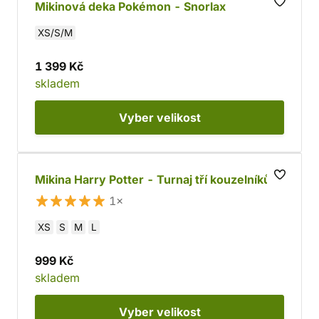
Mikinová deka Pokémon - Snorlax
XS/S/M
1 399 Kč
skladem
Vyber
velikost
Mikina Harry Potter - Turnaj tří kouzelníků
1×
XS
S
M
L
999 Kč
skladem
Vyber
velikost