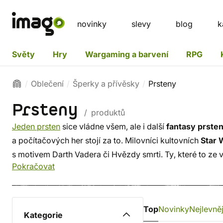
novinky
slevy
blog
k
Světy
Hry
Wargaming a barvení
RPG
Oblečení
Šperky a přívěsky
Prsteny
Prsteny
/ produktů
Jeden prsten
sice vládne všem, ale i další
fantasy prste
a počítačových her stojí za to. Milovníci kultovních
Star 
s motivem Darth Vadera či Hvězdy smrti. Ty, které to ze 
Pokračovat
Bradavic, jistě potěší kouzelné
Harry Potter
prsteny ozdo
Top
Novinky
Nejlevněj
Kategorie