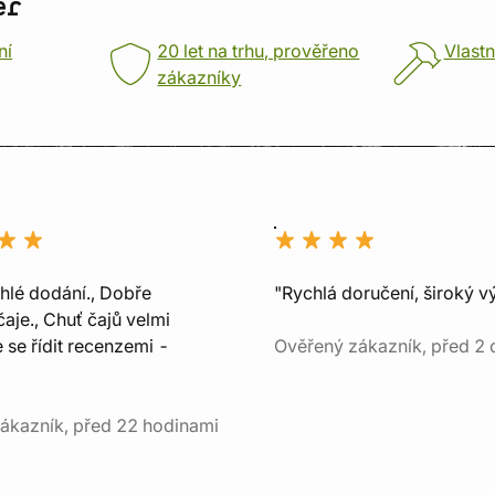
er
ní
20 let na trhu, prověřeno
Vlastn
zákazníky
chlé dodání., Dobře
"Rychlá doručení, široký v
aje., Chuť čajů velmi
e se řídit recenzemi -
Ověřený zákazník, před 2 
ákazník, před 22 hodinami