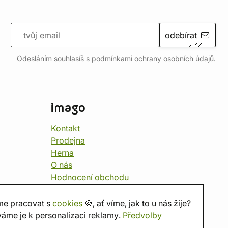
odebírat
Odesláním souhlasíš s podmínkami ochrany
osobních údajů
.
imago
Kontakt
Prodejna
Herna
O nás
Hodnocení obchodu
Dárkové poukazy
Kalendář
e pracovat s
cookies
🍪, ať víme, jak to u nás žije?
imago.blog
áme je k personalizaci reklamy.
Předvolby