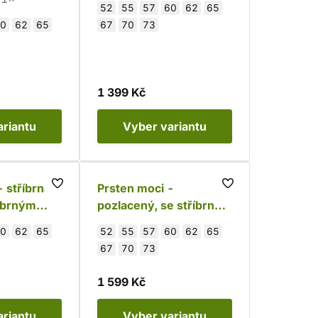
52
55
57
60
62
65
0
62
65
67
70
73
1 399 Kč
ariantu
Vyber
variantu
 stříbrná
Prsten moci -
říbrným
pozlacený, se stříbrným
okrajem
0
62
65
52
55
57
60
62
65
67
70
73
1 599 Kč
ariantu
Vyber
variantu