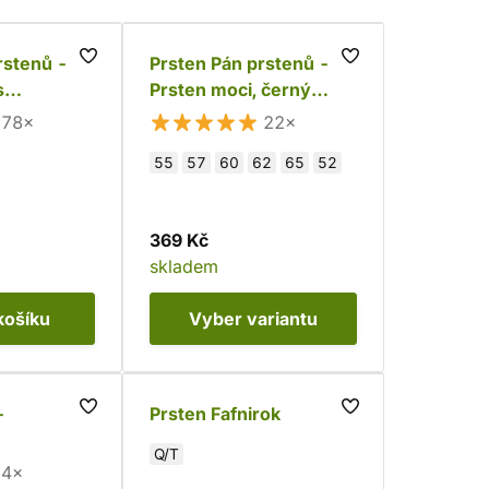
rstenů -
Prsten Pán prstenů -
s
Prsten moci, černý
(nerez)
78×
22×
55
57
60
62
65
52
369 Kč
skladem
košíku
Vyber
variantu
-
Prsten Fafnirok
Q/T
4×