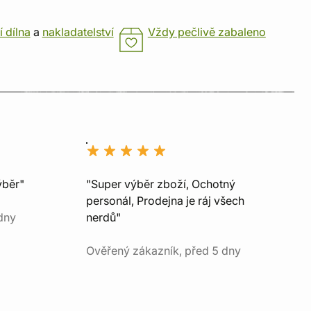
í dílna
a
nakladatelství
Vždy pečlivě zabaleno
ýběr"
"Super výběr zboží, Ochotný
personál, Prodejna je ráj všech
dny
nerdů"
Ověřený zákazník, před 5 dny