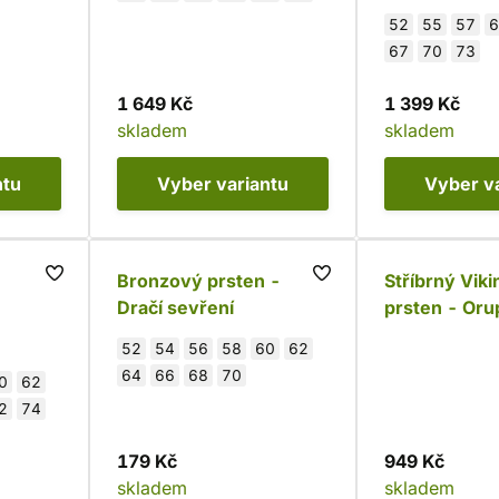
52
55
57
6
67
70
73
1 649 Kč
1 399 Kč
skladem
skladem
ntu
Vyber
variantu
Vyber
v
Bronzový prsten -
Stříbrný Vik
Dračí sevření
prsten - Oru
925)
52
54
56
58
60
62
64
66
68
70
0
62
2
74
179 Kč
949 Kč
skladem
skladem