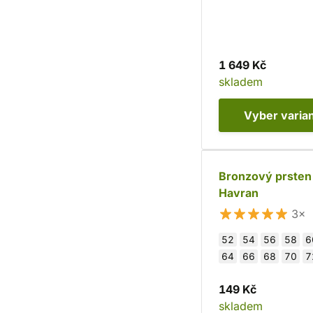
1 649 Kč
skladem
Vyber
varia
Bronzový prsten
Havran
3×
52
54
56
58
6
64
66
68
70
7
149 Kč
skladem