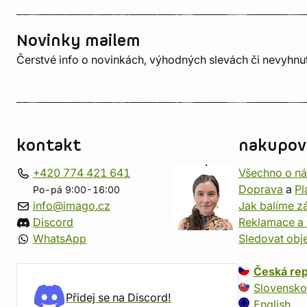
Novinky mailem
Čerstvé info o novinkách, výhodných slevách či nevyhn
kontakt
nakupov
+420 774 421 641
Všechno o n
Doprava
a
Pl
Po-pá 9:00-16:00
info@imago.cz
Jak balíme zá
Discord
Reklamace a 
WhatsApp
Sledovat obj
Česká rep
Slovensko
Přidej se na Discord!
English