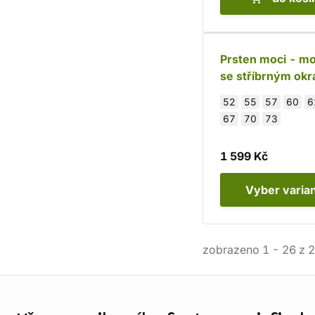
Prsten moci - mo
se stříbrným ok
52
55
57
60
6
67
70
73
1 599 Kč
Vyber
varia
zobrazeno
1
-
26
z
2
Informace o obchodu