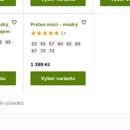
drý,
Prsten moci - modrý
rajem
1×
2
65
52
55
57
60
62
65
67
70
73
1 399 Kč
ntu
Vyber
variantu
6
výsledků