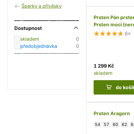
Šperky a přívěsky
Prsten Pán prste
Prsten moci (ner
Dostupnost
6×
skladem
0
předobjednávka
0
1 299 Kč
skladem
do koší
Prsten Aragorn
54
57
60
62
6