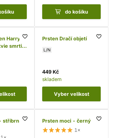
košíku
do košíku
ten Harry
Prsten Dračí objetí
kvie smrti s
L/N
 925)
449 Kč
skladem
elikost
Vyber
velikost
 stříbrná
Prsten moci - černý
1×
1×