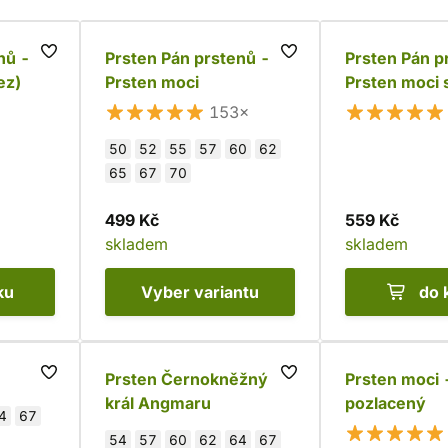
nů -
Prsten Pán prstenů -
Prsten Pán p
ez)
Prsten moci
Prsten moci 
přívěskem
153×
50
52
55
57
60
62
65
67
70
499 Kč
559 Kč
skladem
skladem
ku
Vyber
variantu
do 
Prsten Černokněžný
Prsten moci 
král Angmaru
pozlacený
4
67
54
57
60
62
64
67