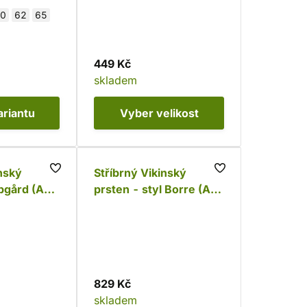
0
62
65
449 Kč
skladem
ariantu
Vyber
velikost
inský
Stříbrný Vikinský
pgård (Ag
prsten - styl Borre (Ag
925)
829 Kč
skladem