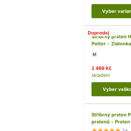
Vyber
varia
Doprodej
Stříbrný prsten 
Potter - Zlatonk
925)
M
1 469 Kč
skladem
Vyber
velik
Stříbrný prsten 
prstenů - Prsten
De Luxe (Ag 925
2×