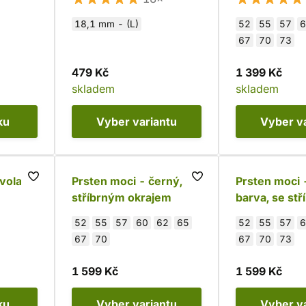
18,1 mm - (L)
52
55
57
6
67
70
73
479 Kč
1 399 Kč
skladem
skladem
ku
Vyber
variantu
Vyber
v
jvola
Prsten moci - černý, se
Prsten moci -
stříbrným okrajem
barva, se st
okrajem
52
55
57
60
62
65
52
55
57
6
67
70
67
70
73
1 599 Kč
1 599 Kč
ku
Vyber
variantu
Vyber
v