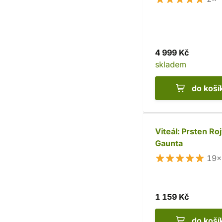
4 999 Kč
skladem
do koší
Viteál: Prsten Ro
Gaunta
19×
1 159 Kč
do koší