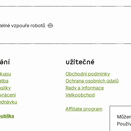
utelné vzpouře
robotů
ání
užitečné
ákupu
Obchodní podmínky
atba
Ochrana osobních údajů
silky
Rady a informace
vrácení
Velkoobchod
ednávku
Affiliate program
ublika
Můžem
Použív