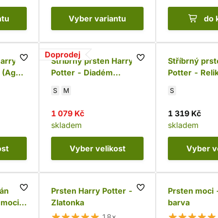
ntu
Vyber
variantu
do 
Doprodej
Harry
Stříbrný prsten Harry
Stříbrný prs
a (Ag
Potter - Diadém
Potter - Reli
Roweny z Havraspáru
krystaly (Ag
S
M
S
(Ag 925)
1 079 Kč
1 319 Kč
skladem
skladem
ost
Vyber
velikost
Vyber
v
Pán
Prsten Harry Potter -
Prsten moci -
 moci
Zlatonka
barva
)
18×