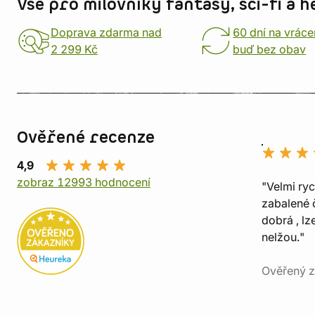
Vše pro milovníky fantasy, sci-fi a h
Doprava zdarma nad
60 dní na vráce
2 299 Kč
buď bez obav
Ověřené recenze
4,9
zobraz 12993 hodnocení
"Velmi ry
zabalené č
dobrá , lz
nelžou."
Ověřený z