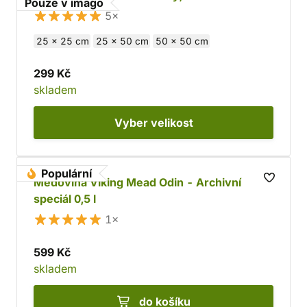
Pouze v imago
5×
25 x 25 cm
25 x 50 cm
50 x 50 cm
299 Kč
skladem
Vyber
velikost
Populární
Medovina Viking Mead Odin - Archivní
speciál 0,5 l
1×
599 Kč
skladem
do košíku