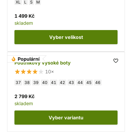
XL
L
S
M
1 499 Kč
skladem
Vyber
velikost
Populární
Poutníkovy vysoké boty
10×
37
38
39
40
41
42
43
44
45
46
2 799 Kč
skladem
Vyber
variantu