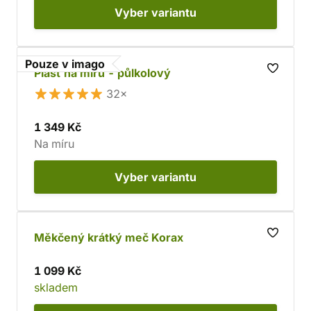
Vyber
variantu
Pouze v imago
Plášť na míru - půlkolový
32×
1 349 Kč
Na míru
Vyber
variantu
Měkčený krátký meč Korax
1 099 Kč
skladem