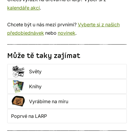
kalendáře akcí
.
Chcete být u nás mezi prvními?
Vyberte si z našich
předobjednávek
nebo
novinek
.
Může tě taky zajímat
Světy
Knihy
Vyrábíme na míru
Poprvé na LARP