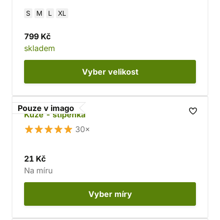
S
M
L
XL
799 Kč
skladem
Vyber
velikost
Pouze v imago
Kůže - štípenka
30×
21 Kč
Na míru
Vyber
míry