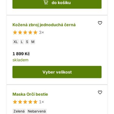
do košíku
Kožená zbroj jednoduchá černá
3×
XL
L
S
M
1 899 Kč
skladem
Vyber
velikost
Maska Orčí bestie
1×
Zelená
Nebarvená