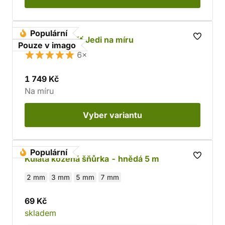
Populární
Bavlněný plášť Jedi na míru
Pouze v imago
6×
1 749 Kč
Na míru
Vyber
variantu
Populární
Kulatá kožená šňůrka - hnědá 5 m
2 mm
3 mm
5 mm
7 mm
69 Kč
skladem