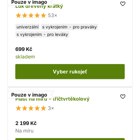
Pouze v imago
Luk dřevěný krátký
53×
univerzální
s vykrojením - pro praváky
s vykrojením - pro leváky
699 Kč
skladem
Vyber
rukojeť
Pouze v imago
Plášť na míru - třičtvrtěkolový
3×
2 199 Kč
Na míru