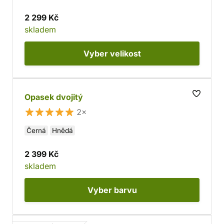
2 299 Kč
skladem
Vyber
velikost
Opasek dvojitý
2×
Černá
Hnědá
2 399 Kč
skladem
Vyber
barvu