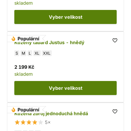
skladem
Vyber
velikost
Populární
Kožený tabard Justus - hnědý
S
M
L
XL
XXL
2 199 Kč
skladem
Vyber
velikost
Populární
Kožená zbroj jednoduchá hnědá
5×