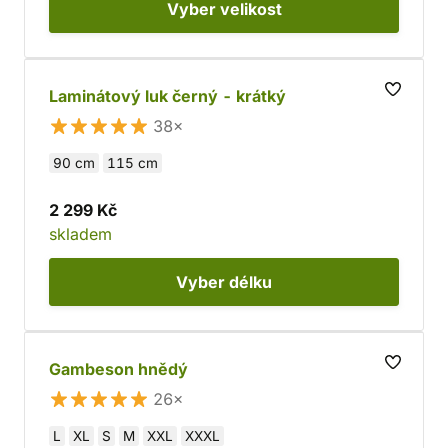
Vyber
velikost
Laminátový luk černý - krátký
38×
90 cm
115 cm
2 299 Kč
skladem
Vyber
délku
Gambeson hnědý
26×
L
XL
S
M
XXL
XXXL