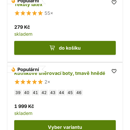
Populární
Tekutý latex
55×
279 Kč
skladem
do košíku
Populární
Kotníkové šněrovací boty, tmavě hnědé
2×
39
40
41
42
43
44
45
46
1 999 Kč
skladem
Vyber
variantu