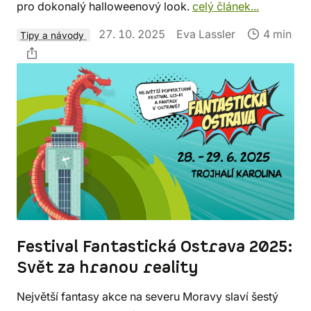
pro dokonalý halloweenový look.
celý článek...
27. 10. 2025
Eva Lassler
4 min
Tipy a návody
Festival Fantastická Ostrava 2025:
Svět za hranou reality
Největší fantasy akce na severu Moravy slaví šestý