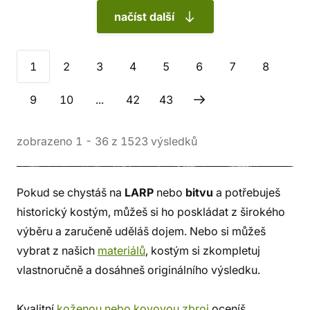
načíst další
1
2
3
4
5
6
7
8
9
10
...
42
43
zobrazeno
1
-
36
z
1523
výsledků
Pokud se chystáš na
LARP
nebo
bitvu
a potřebuješ
historický kostým, můžeš si ho poskládat z širokého
výběru a zaručeně uděláš dojem. Nebo si můžeš
vybrat z našich
materiálů
, kostým si zkompletuj
vlastnoručně a dosáhneš originálního výsledku.
Kvalitní
koženou nebo kovovou zbroj
oceníš