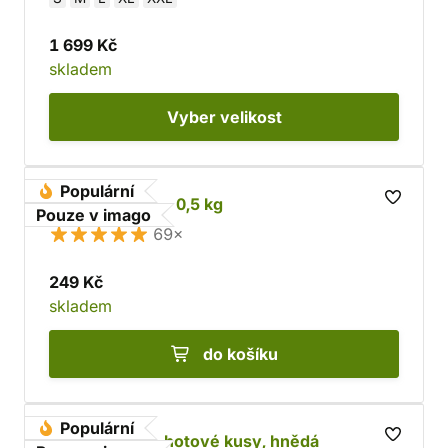
1 699 Kč
skladem
Vyber
velikost
Populární
Odřezky kůže - 0,5 kg
Pouze v imago
69×
249 Kč
skladem
do košíku
Populární
Hovězí kůže - hotové kusy, hnědá