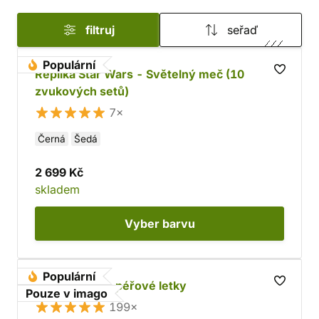
filtruj
seřaď
Populární
Replika Star Wars - Světelný meč (10
zvukových setů)
7×
Černá
Šedá
2 699 Kč
skladem
Vyber
barvu
Populární
Šíp dřevěný - péřové letky
Pouze v imago
199×