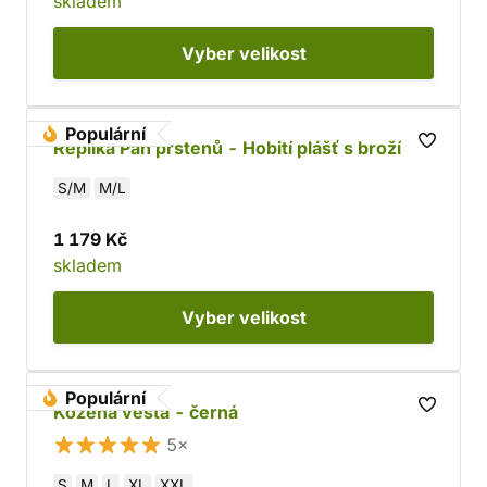
skladem
Vyber
velikost
Populární
Replika Pán prstenů - Hobití plášť s broží
S/M
M/L
1 179 Kč
skladem
Vyber
velikost
Populární
Kožená vesta - černá
5×
S
M
L
XL
XXL