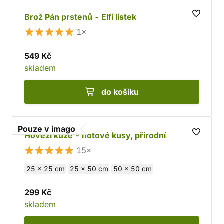
Brož Pán prstenů - Elfí lístek
1×
549 Kč
skladem
do košíku
Pouze v imago
Hovězí kůže - hotové kusy, přírodní
15×
25 x 25 cm
25 x 50 cm
50 x 50 cm
299 Kč
skladem