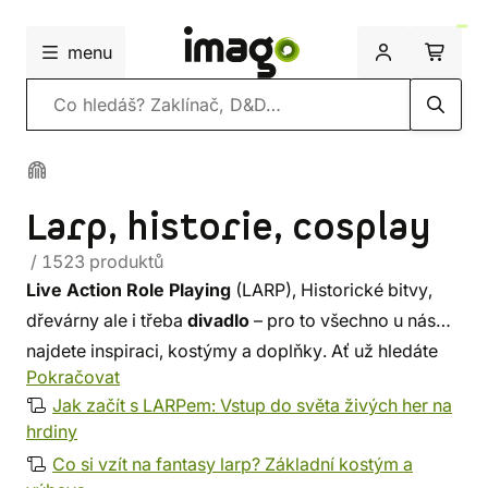
menu
Vyhledávání
Larp, historie, cosplay
/ 1523 produktů
Live Action Role Playing
(LARP), Historické bitvy,
dřevárny ale i třeba
divadlo
– pro to všechno u nás
najdete inspiraci, kostýmy a doplňky. Ať už hledáte
Pokračovat
látku, kůži nebo železo, v naší nabídce se najde něco
Jak začít s LARPem: Vstup do světa živých her na
pro každého. Vylepšete svůj kostým jedinečným
hrdiny
doplňkem z
naší dílny
, nebo se od nás nechte obléct
Co si vzít na fantasy larp? Základní kostým a
od hlavy až k patě.