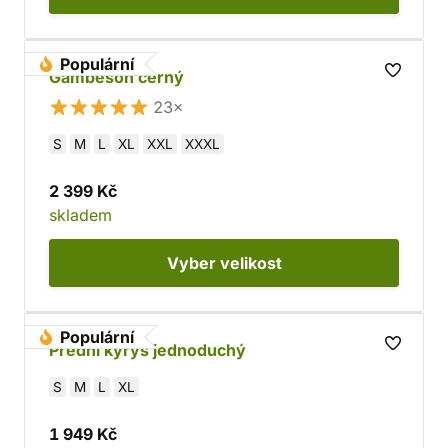
Populární
Gambeson černý
23×
S
M
L
XL
XXL
XXXL
2 399 Kč
skladem
Vyber
velikost
Populární
Přední kyrys jednoduchý
S
M
L
XL
1 949 Kč