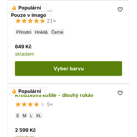
Populární
Opasek gotický
Pouze v imago
21×
Přírodní
Hnědá
Černá
649 Kč
skladem
Vyber
barvu
Populární
Kroužková košile - dlouhý rukáv
5×
S
M
L
XL
2 599 Kč