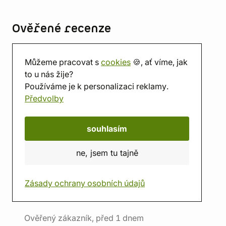
Ověřené recenze
4,9
zobraz 12994 hodnocení
Můžeme pracovat s
cookies
🍪, ať víme, jak
to u nás žije?
Používáme je k personalizaci reklamy.
Předvolby
souhlasím
ne, jsem tu tajně
"Velmi rychlé dodání., Dobře zabalené čaje.,
Chuť čajů velmi dobrá , lze se řídit recenzemi -
Zásady ochrany osobních údajů
nelžou."
Ověřený zákazník, před 1 dnem