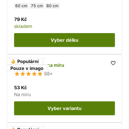
60 cm
75 cm
80 cm
79 Kč
skladem
Vyber
délku
Populární
Hovězí kůže - na míru
Pouze v imago
98×
53 Kč
Na míru
Vyber
variantu