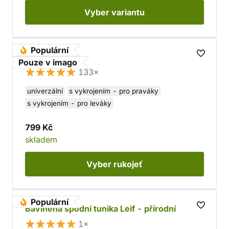
Vyber
variantu
Populární
Luk dřevěný
Pouze v imago
133×
univerzální
s vykrojením - pro praváky
s vykrojením - pro leváky
799 Kč
skladem
Vyber
rukojeť
Populární
Bavlněná spodní tunika Leif - přírodní
1×