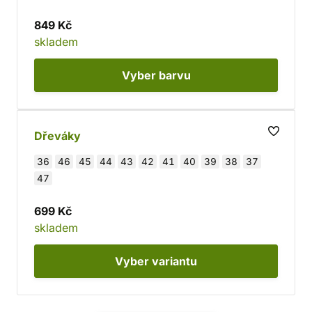
849 Kč
skladem
Vyber
barvu
Dřeváky
36
46
45
44
43
42
41
40
39
38
37
47
699 Kč
skladem
Vyber
variantu