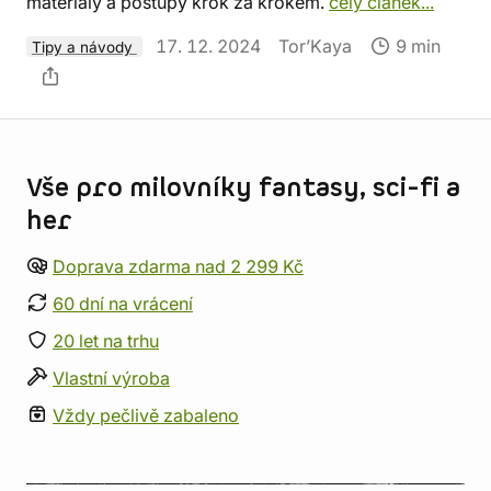
materiály a postupy krok za krokem.
celý článek...
17. 12. 2024
Tor’Kaya
9 min
Tipy a návody
Informace o obchodu
Vše pro milovníky fantasy, sci-fi a
her
Doprava zdarma nad 2 299 Kč
60 dní na vrácení
20 let na trhu
Vlastní výroba
Vždy pečlivě zabaleno