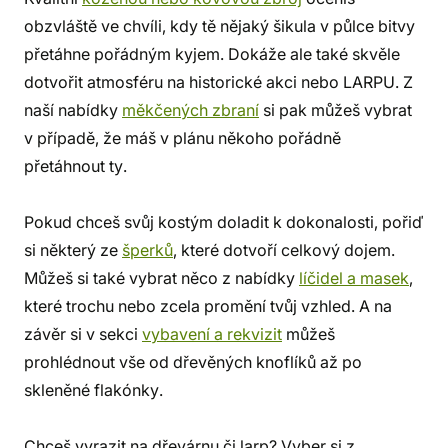
obzvláště ve chvíli, kdy tě nějaký šikula v půlce bitvy
přetáhne pořádným kyjem. Dokáže ale také skvěle
dotvořit atmosféru na historické akci nebo LARPU. Z
naší nabídky
měkčených zbraní
si pak můžeš vybrat
v případě, že máš v plánu někoho pořádně
přetáhnout ty.
Pokud chceš svůj kostým doladit k dokonalosti, pořiď
si některý ze
šperků
, které dotvoří celkový dojem.
Můžeš si také vybrat něco z nabídky
líčidel a masek
,
které trochu nebo zcela promění tvůj vzhled. A na
závěr si v sekci
vybavení a rekvizit
můžeš
prohlédnout vše od dřevěných knoflíků až po
skleněné flakónky.
Chceš vyrazit na dřevárnu či larp? Vyber si z