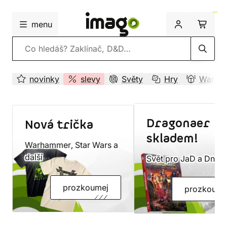
menu
Vyhledávání
novinky
slevy
Světy
Hry
Wargam
Dragonaer
Nová trička
skladem!
Warhammer, Star Wars a
další
Svět pro JaD a DnD 
prozkoumej
prozkoume