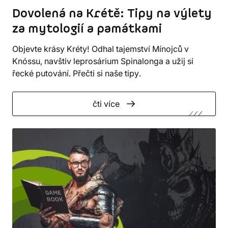
Dovolená na Krétě: Tipy na výlety
za mytologií a památkami
Objevte krásy Kréty! Odhal tajemství Mínojců v
Knóssu, navštiv leprosárium Spinalonga a užij si
řecké putování. Přečti si naše tipy.
čti více