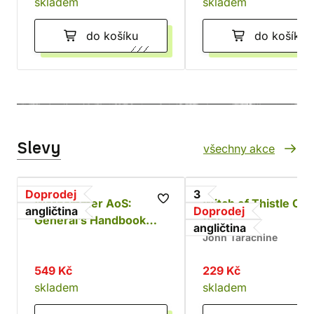
skladem
skladem
do košíku
do košíku
Slevy
všechny akce
Doprodej
3
Warhammer AoS:
Witch of Thistle Cas
angličtina
Doprodej
General’s Handbook
Vol. 3
angličtina
2024-25
John Tarachine
549 Kč
229 Kč
skladem
skladem