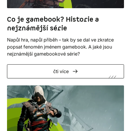
Co je gamebook? Historie a
nejznámější série
Napůl hra, napůl příběh – tak by se dal ve zkratce
popsat fenomén jménem gamebook. A jaké jsou
nejznámější gamebookové série?
čti více