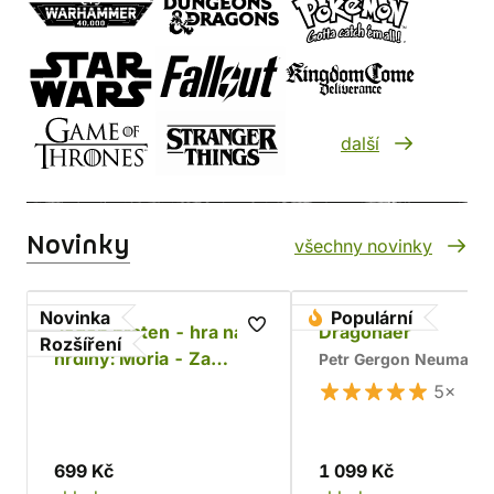
další
Novinky
všechny novinky
Novinka
Populární
Jeden prsten - hra na
Dragonaer
Rozšíření
hrdiny: Moria - Za
Petr Gergon Neumann
Durinovými dveřmi
5×
699 Kč
1 099 Kč