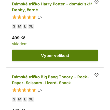
Dámské tričko Harry Potter - domácí skřítek
Dobby, černé
1×
S
M
L
XL
499 Kč
skladem
Vyber
velikost
Dámské tričko Big Bang Theory - Rock-
Paper-Scissors-Lizard-Spock
1×
S
M
L
XL