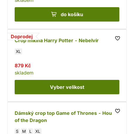
skladem
do košíku
Doprodej
Crop mikina Harry Potter - Nebelvír
XL
879 Kč
skladem
Vyber
velikost
Dámský crop top Game of Thrones - House
of the Dragon
S
M
L
XL