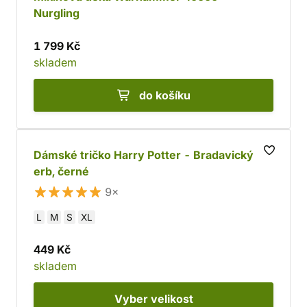
Nurgling
1 799 Kč
skladem
do košíku
Dámské tričko Harry Potter - Bradavický
erb, černé
9×
L
M
S
XL
449 Kč
skladem
Vyber
velikost