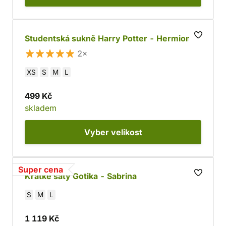
Studentská sukně Harry Potter - Hermiona
2×
XS
S
M
L
499 Kč
skladem
Vyber
velikost
Super cena
Krátké šaty Gotika - Sabrina
S
M
L
1 119 Kč