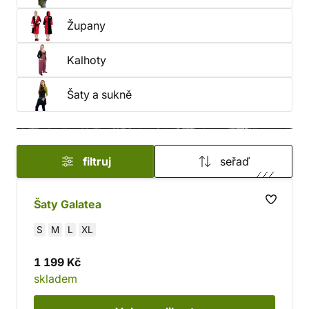
Župany
Kalhoty
Šaty a sukně
filtruj
seřaď
Šaty Galatea
S
M
L
XL
1 199 Kč
skladem