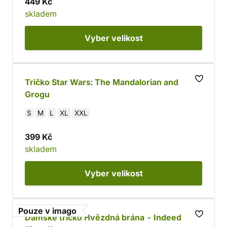
449 Kč
skladem
Vyber
velikost
Tričko Star Wars: The Mandalorian and
Grogu
S
M
L
XL
XXL
399 Kč
skladem
Vyber
velikost
Pouze v imago
Dámské tričko Hvězdná brána - Indeed