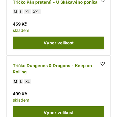
Tričko Pán prstenů - U Skákavého poníka
M
L
XL
XXL
459 Kč
skladem
Vyber
velikost
Tričko Dungeons & Dragons - Keep on
Rolling
M
L
XL
499 Kč
skladem
Vyber
velikost