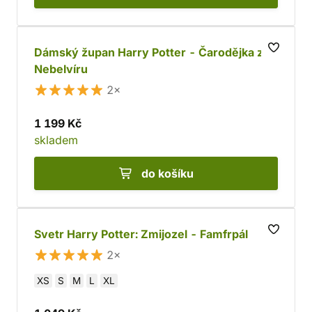
Dámský župan Harry Potter - Čarodějka z
Nebelvíru
2×
1 199 Kč
skladem
do košíku
Svetr Harry Potter: Zmijozel - Famfrpál
2×
XS
S
M
L
XL