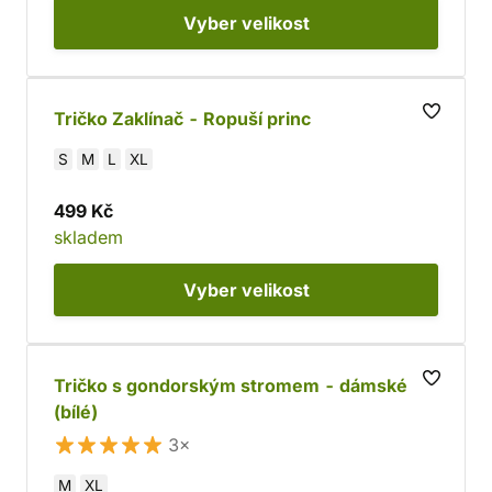
Vyber
velikost
Tričko Zaklínač - Ropuší princ
S
M
L
XL
499 Kč
skladem
Vyber
velikost
Tričko s gondorským stromem - dámské
(bílé)
3×
M
XL