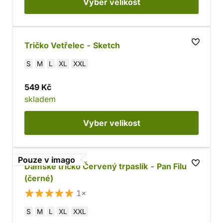
Vyber
velikost
Tričko Vetřelec - Sketch
S
M
L
XL
XXL
549 Kč
skladem
Vyber
velikost
Pouze v imago
Dámské tričko Červený trpaslík - Pan Filuta
(černé)
1×
S
M
L
XL
XXL