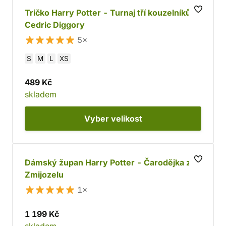
Tričko Harry Potter - Turnaj tří kouzelníků:
Cedric Diggory
5×
S
M
L
XS
489 Kč
skladem
Vyber
velikost
Dámský župan Harry Potter - Čarodějka ze
Zmijozelu
1×
1 199 Kč