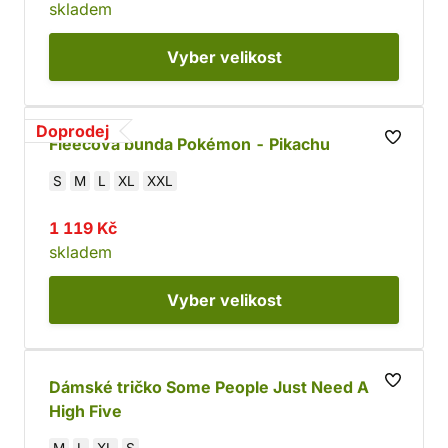
skladem
Vyber
velikost
Doprodej
Fleecová bunda Pokémon - Pikachu
S
M
L
XL
XXL
1 119 Kč
skladem
Vyber
velikost
Dámské tričko Some People Just Need A
High Five