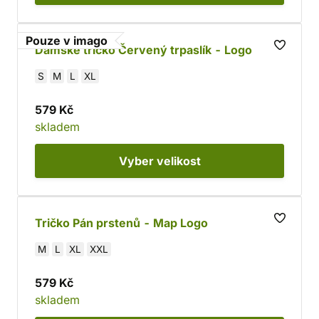
Pouze v imago
Dámské tričko Červený trpaslík - Logo
S
M
L
XL
579 Kč
skladem
Vyber
velikost
Tričko Pán prstenů - Map Logo
M
L
XL
XXL
579 Kč
skladem