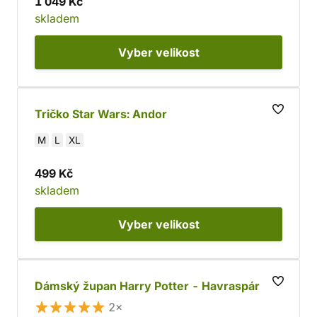
1 049 Kč
skladem
Vyber
velikost
Tričko Star Wars: Andor
M
L
XL
499 Kč
skladem
Vyber
velikost
Dámský župan Harry Potter - Havraspár
2×