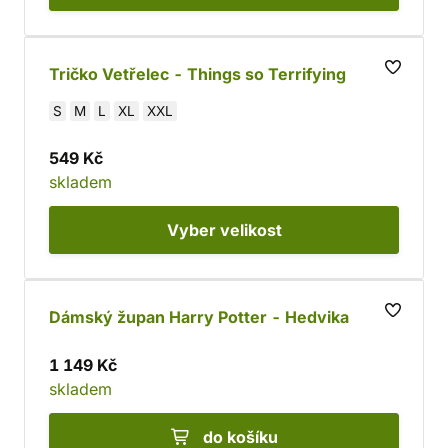
Tričko Vetřelec - Things so Terrifying
S
M
L
XL
XXL
549 Kč
skladem
Vyber
velikost
Dámský župan Harry Potter - Hedvika
1 149 Kč
skladem
do košíku