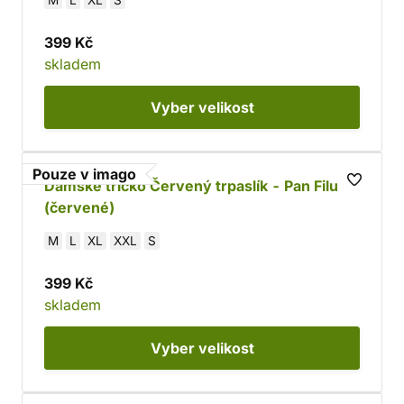
M
L
XL
S
399 Kč
skladem
Vyber
velikost
Pouze v imago
Dámské tričko Červený trpaslík - Pan Filuta
(červené)
M
L
XL
XXL
S
399 Kč
skladem
Vyber
velikost