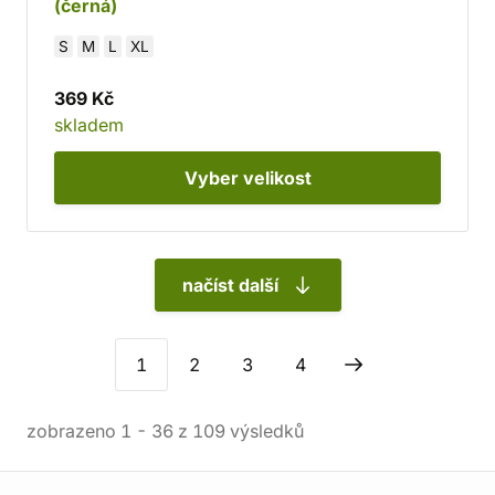
(černá)
S
M
L
XL
369 Kč
skladem
Vyber
velikost
načíst další
1
2
3
4
zobrazeno
1
-
36
z
109
výsledků
Informace o obchodu