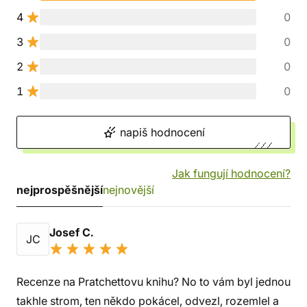
4
0
3
0
2
0
1
0
napiš hodnocení
Jak fungují hodnocení?
nejprospěšnější
nejnovější
Josef C.
JC
Recenze na Pratchettovu knihu? No to vám byl jednou
takhle strom, ten někdo pokácel, odvezl, rozemlel a