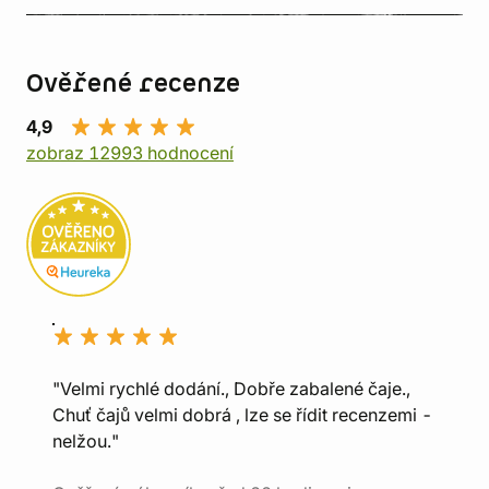
Ověřené recenze
4,9
zobraz 12993 hodnocení
"Velmi rychlé dodání., Dobře zabalené čaje.,
Chuť čajů velmi dobrá , lze se řídit recenzemi -
nelžou."