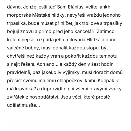
dávno. Jenže jestli teď Sam Elánius, velitel ankh-
morporské Městské hlídky, nevyřeší vraždu jednoho
trpaslíka, bude muset přihlížet, jak trollové s trpaslíky
bojují znovu a přímo před jeho kanceláří. Zatímco
kolem něj se rozpadá jeho milovaná Hlídka a duní
válečné bubny, musí odhalit každou stopu, být
chytřejší než každý vrah a pokořit každou temnotu
a najít řešení. Ach ano… a každý den v šest hodin,
pravidelně, bez jakékoliv výjimky, musí dorazit domů,
přečíst svému malému chlapečkovi knihu Kdepak je
má kravička? a doprovidt čtení všemi pravými zvuky
zvířátek z hospodářství. Jsou věci, které prostě
udělat musíte…