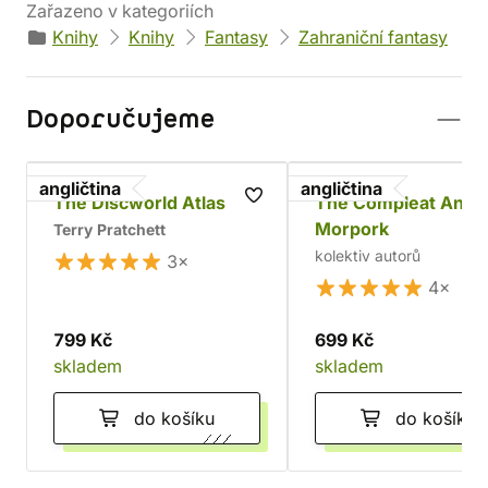
Zařazeno v kategoriích
Knihy
Knihy
Fantasy
Zahraniční fantasy
Doporučujeme
angličtina
angličtina
The Discworld Atlas
The Compleat Ankh
Morpork
Terry Pratchett
kolektiv autorů
3×
4×
799 Kč
699 Kč
skladem
skladem
do košíku
do košíku