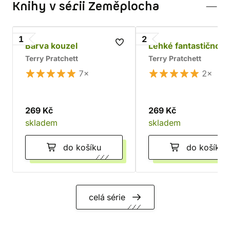
Knihy v sérii Zeměplocha
1
2
Barva kouzel
Lehké fantastično
Terry Pratchett
Terry Pratchett
7×
2×
269 Kč
269 Kč
skladem
skladem
do košíku
do košíku
celá série