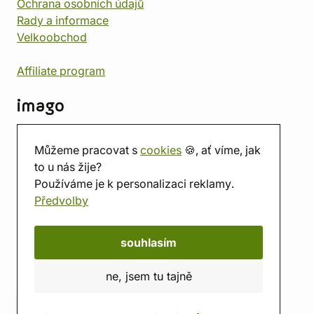
Ochrana osobních údajů
Rady a informace
Velkoobchod
Affiliate program
imago
Kontakt
Můžeme pracovat s
cookies
🍪, ať víme, jak
Prodejna
to u nás žije?
Herna
Používáme je k personalizaci reklamy.
O nás
Předvolby
Hodnocení obchodu
Dárkové poukazy
Kalendář
souhlasím
imago.blog
ne, jsem tu tajně