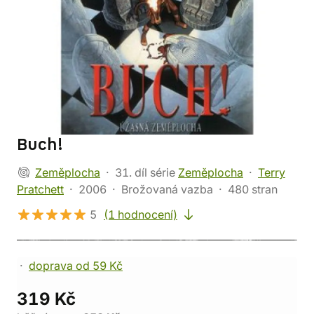
Buch!
Zeměplocha
31. díl série
Zeměplocha
Terry
Pratchett
2006
Brožovaná vazba
480 stran
5
(1 hodnocení)
doprava od 59 Kč
319 Kč