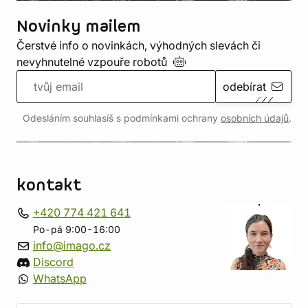
Novinky mailem
Čerstvé info o novinkách, výhodných slevách či
nevyhnutelné vzpouře
robotů
odebírat
Odesláním souhlasíš s podmínkami ochrany
osobních údajů
.
kontakt
+420 774 421 641
Po-pá 9:00-16:00
info@imago.cz
Discord
WhatsApp