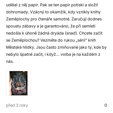
udělal z něj papír. Pak se ten papír potiskl a složil
dohromady. Vzácný to okamžik, kdy vznikly knihy
Zeměplochy pro čtenáře samotné. Zaručují dodnes
spoustu zábavy a je garantováno, že při semletí
nedošla k úhoně žádná dryáda (snad). Chcete začít
se Zeměplochou? Vezměte do rukou „sérii“ knih
Městské hlídky. Jsou často zmiňované jako ty, kde by
nebylo špatné začít, i když… volba je na každém z
nás.
před 3 roky
0