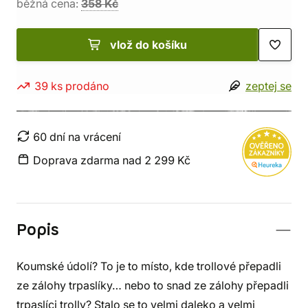
běžná cena:
358 Kč
vlož do košíku
39 ks prodáno
zeptej se
60 dní na vrácení
Doprava zdarma nad 2 299 Kč
Popis
Koumské údolí? To je to místo, kde trollové přepadli
ze zálohy trpaslíky… nebo to snad ze zálohy přepadli
trpaslíci trolly? Stalo se to velmi daleko a velmi