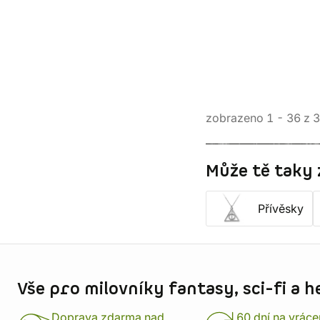
zobrazeno
1
-
36
z
3
Může tě taky 
Přívěsky
Informace o obchodu
Vše pro milovníky fantasy, sci-fi a h
Doprava zdarma nad
60 dní na vráce