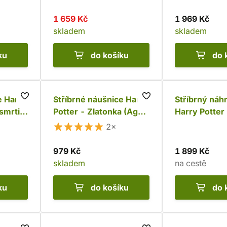
1 659 Kč
1 969 Kč
skladem
skladem
ku
do košíku
do 
e Harry
Stříbrné náušnice Harry
Stříbrný náh
smrti,
Potter - Zlatonka (Ag
Harry Potter 
925)
925)
smrti (Ag 92
2×
979 Kč
1 899 Kč
skladem
na cestě
ku
do košíku
do 