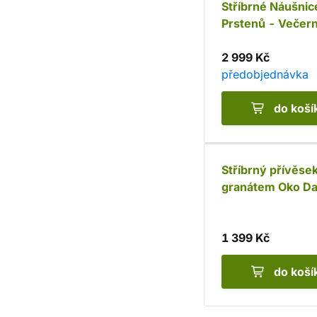
Stříbrné Náušnic
Prstenů - Večern
(Ag 925)
2 999 Kč
předobjednávka
do koší
Stříbrný přívěsek
granátem Oko Da
925)
1 399 Kč
do koší