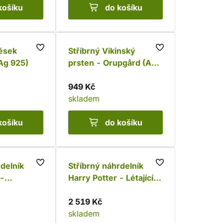
košíku
do košíku
věsek
Stříbrný Vikinský
Ag 925)
prsten - Orupgård (Ag
925)
949 Kč
skladem
košíku
do košíku
rdelník
Stříbrný náhrdelník
 -
Harry Potter - Létající
a 3/4 s
klíč s krystaly (Ag 925)
 925)
2 519 Kč
skladem