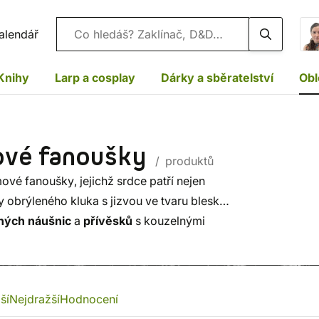
Vyhledávání
alendář
Knihy
Larp a cosplay
Dárky a sběratelství
Obl
mové fanoušky
/ produktů
mové fanoušky, jejichž srdce patří nejen
y obrýleného kluka s jizvou ve tvaru blesku
rných náušnic
a
přívěsků
s kouzelnými
ší
Nejdražší
Hodnocení