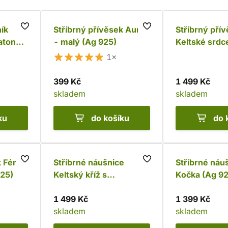
ník
Stříbrný přívěsek Auryn
Stříbrný pří
latonka
- malý (Ag 925)
Keltské srdc
5)
smaragdový
1×
(Ag 925)
399 Kč
1 499 Kč
skladem
skladem
ku
do košíku
do 
k Fénix
Stříbrné náušnice
Stříbrné náu
925)
Keltský kříž s
Kočka (Ag 92
ametystem (Ag 925)
1 499 Kč
1 399 Kč
skladem
skladem