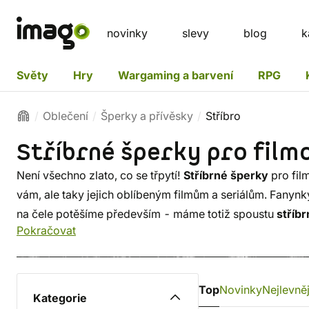
novinky
slevy
blog
k
Světy
Hry
Wargaming a barvení
RPG
Oblečení
Šperky a přívěsky
Stříbro
Stříbrné šperky pro fil
Není všechno zlato, co se třpytí!
Stříbrné šperky
pro fil
vám, ale taky jejich oblíbeným filmům a seriálům. Fanynk
na čele potěšíme především - máme totiž spoustu
stříb
Pokračovat
motivy z
Harry Pottera
.
Top
Novinky
Nejlevněj
Kategorie