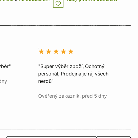
ýběr"
"Super výběr zboží, Ochotný
personál, Prodejna je ráj všech
dny
nerdů"
Ověřený zákazník, před 5 dny