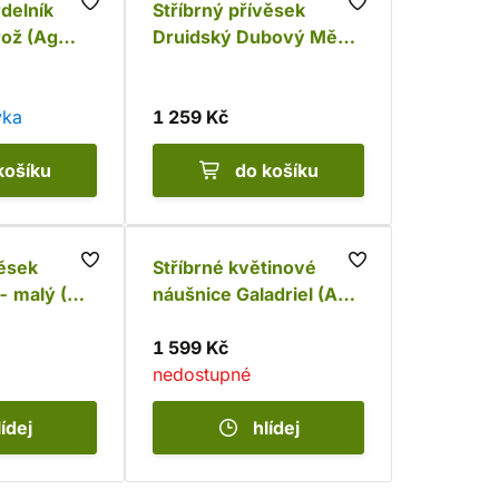
rdelník
Stříbrný přívěsek
rož (Ag
Druidský Dubový Měsíc
(Ag 925)
vka
1 259 Kč
košíku
do košíku
věsek
Stříbrné květinové
 - malý (Ag
náušnice Galadriel (Ag
925)
1 599 Kč
nedostupné
lídej
hlídej