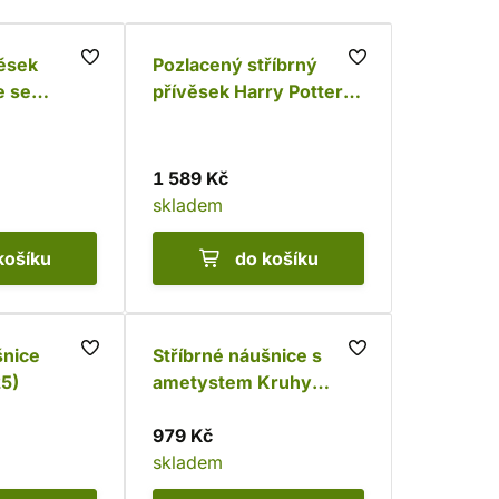
věsek
Pozlacený stříbrný
e se
přívěsek Harry Potter -
m sklem
Obraceč času (Ag 925)
1 589 Kč
skladem
košíku
do košíku
šnice
Stříbrné náušnice s
5)
ametystem Kruhy
života (Ag 925)
979 Kč
skladem