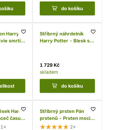
košíku
do košíku
ten Harry
Stříbrný náhrdelník
kvie smrti s
Harry Potter - Blesk s
 925)
krystaly (Ag 925)
1 729 Kč
skladem
elikost
do košíku
věsek Harry
Stříbrný prsten Pán
aceč času s
prstenů - Prsten moci
 925)
De Luxe (Ag 925)
1×
2×