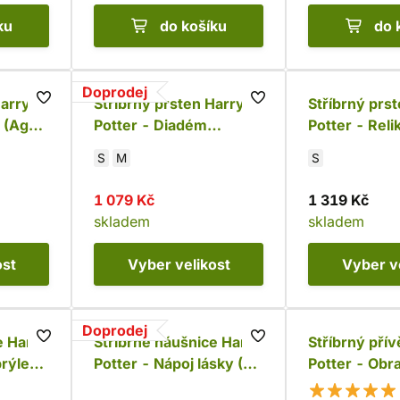
ku
do košíku
do 
Doprodej
Harry
Stříbrný prsten Harry
Stříbrný prs
a (Ag
Potter - Diadém
Potter - Reli
Roweny z Havraspáru
krystaly (Ag
S
M
S
(Ag 925)
1 079 Kč
1 319 Kč
skladem
skladem
ost
Vyber
velikost
Vyber
v
Doprodej
e Harry
Stříbrné náušnice Harry
Stříbrný pří
brýle
Potter - Nápoj lásky (Ag
Potter - Obr
925)
krystaly (Ag