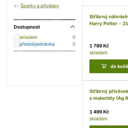
Šperky a přívěsky
Stříbrný náhrdel
Harry Potter - Z
Dostupnost
s krystaly (Ag 92
skladem
0
předobjednávka
0
1 789 Kč
skladem
do koší
Stříbrný přívěse
s malachity (Ag 
1 499 Kč
skladem