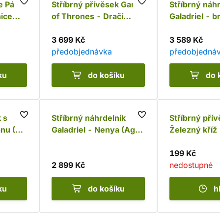
e Pán
Stříbrný přívěsek Game
Stříbrný náh
ice
of Thrones - Dračí
Galadriel - b
vejce De Luxe (Ag 925)
925)
3 699 Kč
3 589 Kč
předobjednávka
předobjedná
ku
do košíku
do 
 s
Stříbrný náhrdelník
Stříbrný pří
nu (Ag
Galadriel - Nenya (Ag
Železný kříž
925)
925)
199 Kč
2 899 Kč
nedostupné
ku
do košíku
h