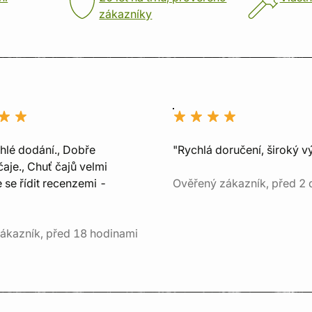
zákazníky
chlé dodání., Dobře
"Rychlá doručení, široký v
aje., Chuť čajů velmi
e se řídit recenzemi -
Ověřený zákazník, před 2 
ákazník, před 18 hodinami