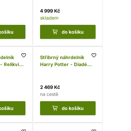
4 999 Kč
skladem
košíku
do košíku
rdelník
Stříbrný náhrdelník
- Relikvie
Harry Potter - Diadém
5)
Roweny z Havraspáru
(Ag 925)
2 469 Kč
na cestě
košíku
do košíku