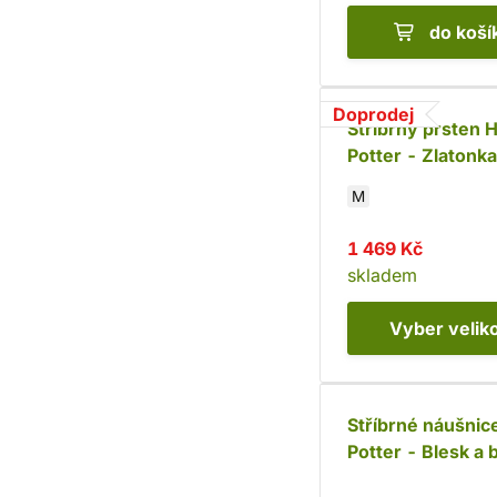
do koší
Doprodej
Stříbrný prsten 
Potter - Zlatonk
925)
M
1 469 Kč
skladem
Vyber
velik
Stříbrné náušnic
Potter - Blesk a 
(Ag 925)