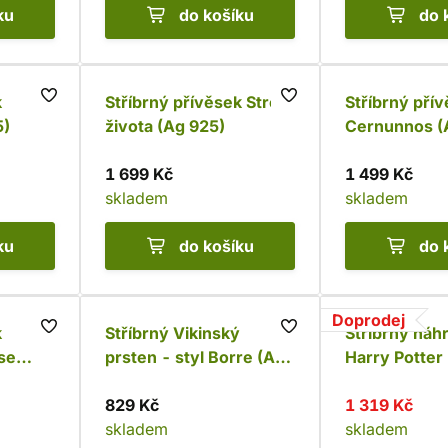
ku
do košíku
do 
k
Stříbrný přívěsek Strom
Stříbrný pří
5)
života (Ag 925)
Cernunnos (
1 699 Kč
1 499 Kč
skladem
skladem
ku
do košíku
do 
Doprodej
k
Stříbrný Vikinský
Stříbrný náh
se
prsten - styl Borre (Ag
Harry Potter
5)
925)
Nástupiště 9 
829 Kč
krystaly (Ag
1 319 Kč
skladem
skladem