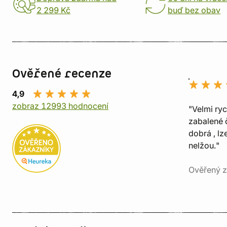
2 299 Kč
buď bez obav
Ověřené recenze
4,9
zobraz 12993 hodnocení
"Velmi ry
zabalené č
dobrá , lz
nelžou."
Ověřený z