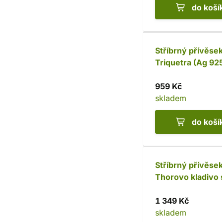
do koší
Stříbrný přívěse
Triquetra (Ag 92
959 Kč
skladem
do koší
Stříbrný přívěse
Thorovo kladivo 
spirálami (Ag 92
1 349 Kč
skladem