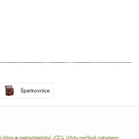
Šperkovnice
í dílna
a
nakladatelství
Vždy pečlivě zabaleno