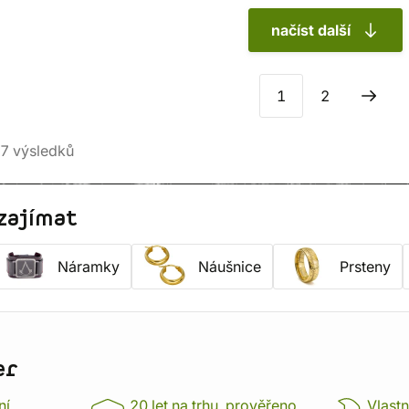
načíst další
1
2
7
výsledků
zajímat
Náramky
Náušnice
Prsteny
er
ní
20 let na trhu, prověřeno
Vlastn