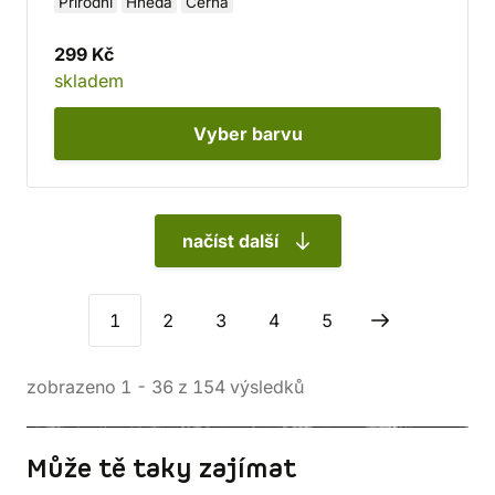
Přírodní
Hnědá
Černá
299 Kč
skladem
Vyber
barvu
načíst další
1
2
3
4
5
zobrazeno
1
-
36
z
154
výsledků
Může tě taky zajímat