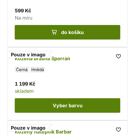
599 Kč
Na míru
do košíku
Pouze v imago
Kožená brašna Sporran
Černá
Hnědá
1 199 Kč
skladem
Vyber
barvu
Pouze v imago
Kožený nátepník Barbar