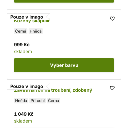
Pouze v imago
Kožený škapulíř
Černá
Hnědá
999 Kč
skladem
Vyber
barvu
Pouze v imago
Závěs na roh na troubení, zdobený
Hnědá
Přírodní
Černá
1 049 Kč
skladem