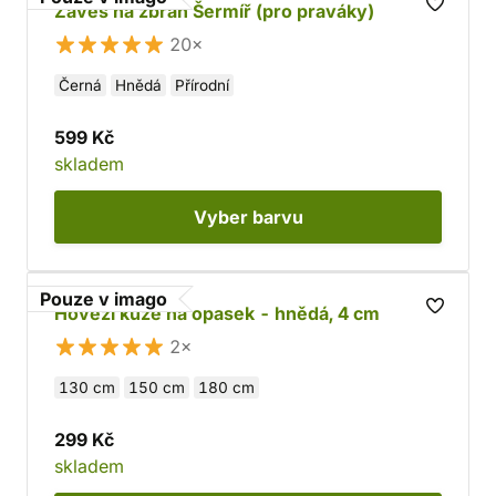
Závěs na zbraň Šermíř (pro praváky)
20×
Černá
Hnědá
Přírodní
599 Kč
skladem
Vyber
barvu
Pouze v imago
Hovězí kůže na opasek - hnědá, 4 cm
2×
130 cm
150 cm
180 cm
299 Kč
skladem