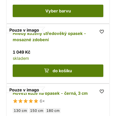
Vyber
barvu
Pouze v imago
Hnědý kožený středověký opasek -
mosazné zdobení
1 049 Kč
skladem
do košíku
Pouze v imago
Hovězí kůže na opasek - černá, 3 cm
6×
130 cm
150 cm
180 cm