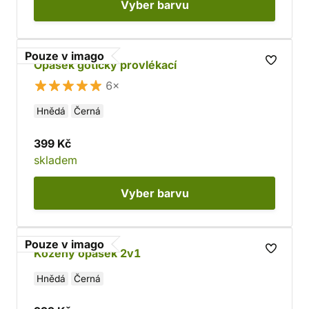
Vyber
barvu
Pouze v imago
Opasek gotický provlékací
6×
Hnědá
Černá
399 Kč
skladem
Vyber
barvu
Pouze v imago
Kožený opasek 2v1
Hnědá
Černá