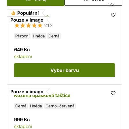
Populární
Opasek gotický
Pouze v imago
21×
Přírodní
Hnědá
Černá
649 Kč
skladem
Vyber
barvu
Pouze v imago
Kožená opasková taštice
Černá
Hnědá
Černo-červená
999 Kč
skladem