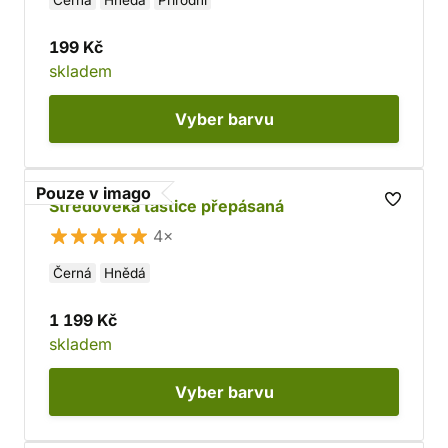
Černá
Hnědá
Přírodní
199 Kč
skladem
Vyber
barvu
Pouze v imago
Středověká taštice přepásaná
4×
Černá
Hnědá
1 199 Kč
skladem
Vyber
barvu