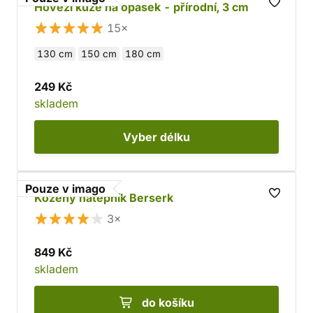
Hovězí kůže na opasek - přírodní, 3 cm
15×
130 cm
150 cm
180 cm
249 Kč
skladem
Vyber
délku
Pouze v imago
Kožený nátepník Berserk
3×
849 Kč
skladem
do košíku