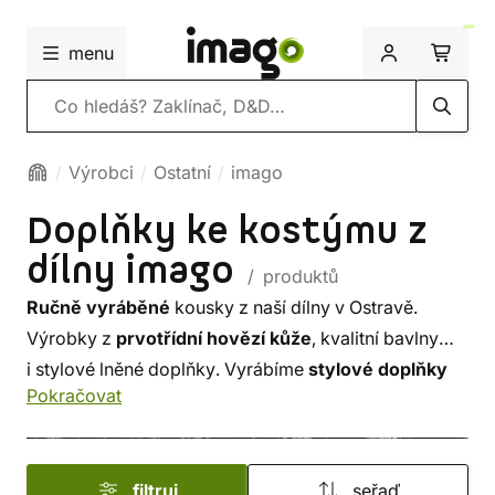
menu
Vyhledávání
Výrobci
Ostatní
imago
Doplňky ke kostýmu z
dílny imago
/ produktů
Ručně vyráběné
kousky z naší dílny v Ostravě.
Výrobky z
prvotřídní hovězí kůže
, kvalitní bavlny
i stylové lněné doplňky. Vyrábíme
stylové doplňky
Pokračovat
inspirované fantastikou, cyberpunkem, nebo třeba
steampunkem, které posunou vaše kostýmy na vyšší
úroveň. Najdete u nás
opasky
, náramky, nátepníky,
filtruj
seřaď
ale také
brašny a taštice
.