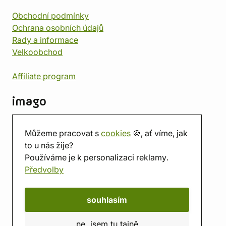
Obchodní podmínky
Ochrana osobních údajů
Rady a informace
Velkoobchod
Affiliate program
imago
Kontakt
Můžeme pracovat s
cookies
🍪, ať víme, jak
Prodejna
to u nás žije?
Herna
Používáme je k personalizaci reklamy.
O nás
Předvolby
Hodnocení obchodu
Dárkové poukazy
Kalendář
souhlasím
imago.blog
ne, jsem tu tajně