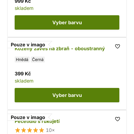
999 Kč
skladem
Vyber
barvu
Pouze v imago
Kožený závěs na zbraň - oboustranný
Hnědá
Černá
399 Kč
skladem
Vyber
barvu
Pouze v imago
Pečetidlo s rukojetí
10×