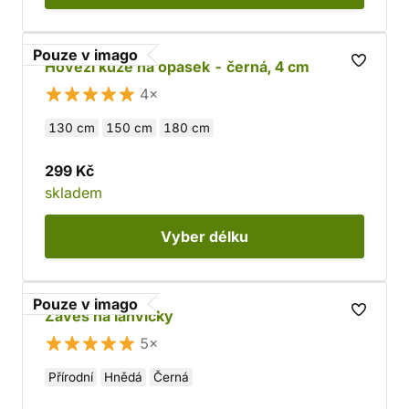
Pouze v imago
Hovězí kůže na opasek - černá, 4 cm
4×
130 cm
150 cm
180 cm
299 Kč
skladem
Vyber
délku
Pouze v imago
Závěs na lahvičky
5×
Přírodní
Hnědá
Černá