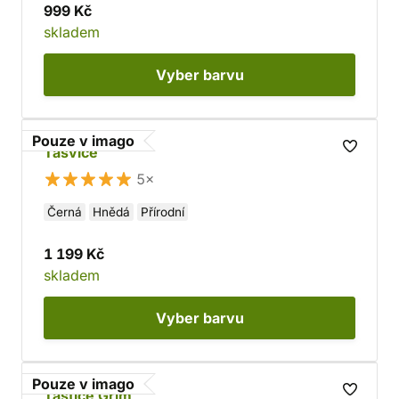
999 Kč
skladem
Vyber
barvu
Pouze v imago
Tašvice
5×
Černá
Hnědá
Přírodní
1 199 Kč
skladem
Vyber
barvu
Pouze v imago
Taštice Grim