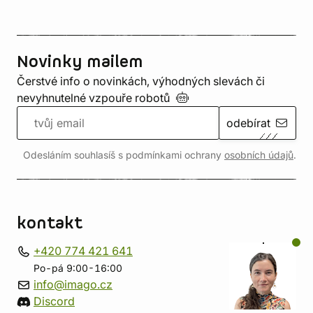
Novinky mailem
Čerstvé info o novinkách, výhodných slevách či
nevyhnutelné vzpouře
robotů
odebírat
Odesláním souhlasíš s podmínkami ochrany
osobních údajů
.
kontakt
+420 774 421 641
Po-pá 9:00-16:00
info@imago.cz
Discord