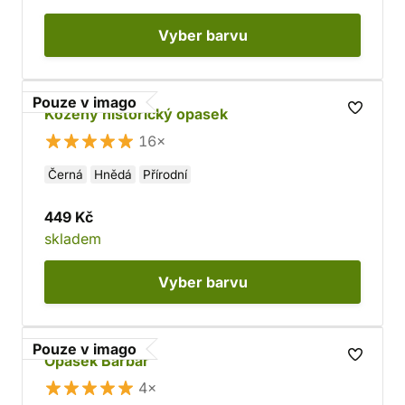
Vyber
barvu
Pouze v imago
Kožený historický opasek
16×
Černá
Hnědá
Přírodní
449 Kč
skladem
Vyber
barvu
Pouze v imago
Opasek Barbar
4×