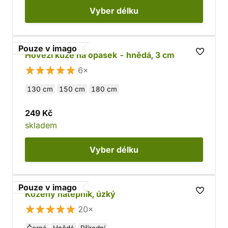
Vyber
délku
Pouze v imago
Hovězí kůže na opasek - hnědá, 3 cm
6×
130 cm
150 cm
180 cm
249 Kč
skladem
Vyber
délku
Pouze v imago
Kožený nátepník, úzký
20×