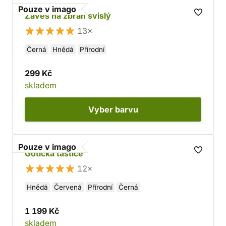
Pouze v imago
Závěs na zbraň svislý
13×
Černá
Hnědá
Přírodní
299 Kč
skladem
Vyber
barvu
Pouze v imago
Gotická taštice
12×
Hnědá
Červená
Přírodní
Černá
1 199 Kč
skladem