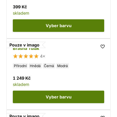
399 Kč
skladem
Vyber
barvu
Pouze v imago
Brašna Tulák
4×
Přírodní
Hnědá
Černá
Modrá
1 249 Kč
skladem
Vyber
barvu
Pouze v imago