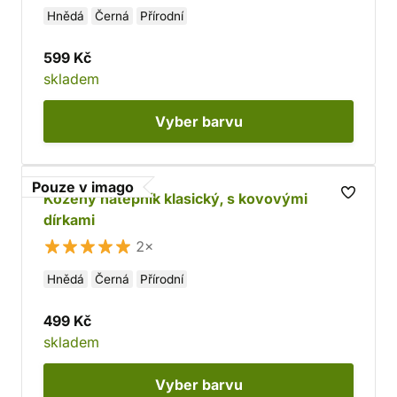
Hnědá
Černá
Přírodní
599 Kč
skladem
Vyber
barvu
Pouze v imago
Kožený nátepník klasický, s kovovými
dírkami
2×
Hnědá
Černá
Přírodní
499 Kč
skladem
Vyber
barvu