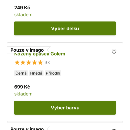
249 Kč
skladem
Vyber
délku
Pouze v imago
Kožený opasek Golem
3×
Černá
Hnědá
Přírodní
699 Kč
skladem
Vyber
barvu
Pouze v imago