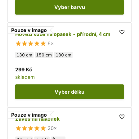
Vyber
barvu
Pouze v imago
Hovězí kůže na opasek - přírodní, 4 cm
6×
130 cm
150 cm
180 cm
299 Kč
skladem
Vyber
délku
Pouze v imago
Závěs na flakónek
20×