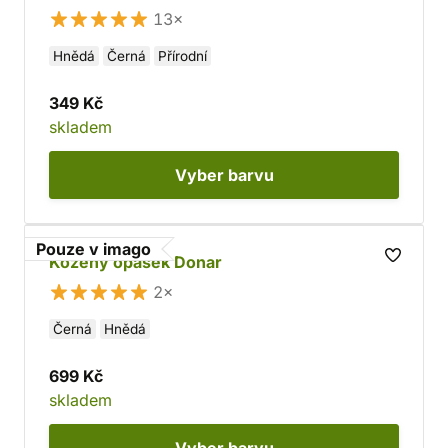
13×
Hnědá
Černá
Přírodní
349 Kč
skladem
Vyber
barvu
Pouze v imago
Kožený opasek Donar
2×
Černá
Hnědá
699 Kč
skladem