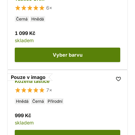
6×
Černá
Hnědá
1 099 Kč
skladem
Vyber
barvu
Pouze v imago
Kožená taštice
7×
Hnědá
Černá
Přírodní
999 Kč
skladem