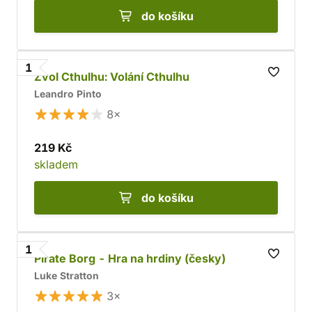
do košíku
1
Zvol Cthulhu: Volání Cthulhu
Leandro Pinto
8×
219 Kč
skladem
do košíku
1
Pirate Borg - Hra na hrdiny (česky)
Luke Stratton
3×