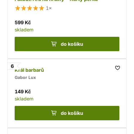
1×
599 Kč
skladem
do košíku
6
Král barbarů
Gabor Lux
149 Kč
skladem
do košíku