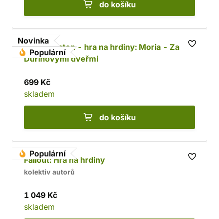
do košíku
Novinka
Jeden prsten - hra na hrdiny: Moria - Za
Populární
Durinovými dveřmi
699 Kč
skladem
do košíku
Populární
Fallout: Hra na hrdiny
kolektiv autorů
1 049 Kč
skladem