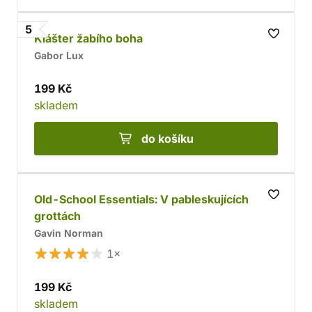
5
Klášter žabího boha
Gabor Lux
199 Kč
skladem
do košíku
Old-School Essentials: V pableskujících
grottách
Gavin Norman
1×
199 Kč
skladem