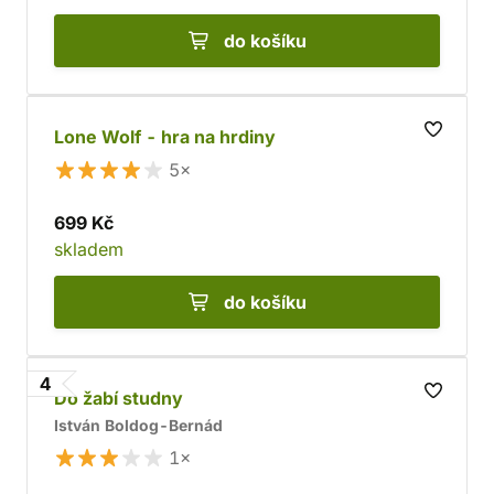
do košíku
Lone Wolf - hra na hrdiny
5×
699 Kč
skladem
do košíku
4
Do žabí studny
István Boldog-Bernád
1×