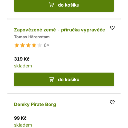
do košíku
Zapovězené země - příručka vypravěče
Tomas Härenstam
6×
319 Kč
skladem
do košíku
Deníky Pirate Borg
99 Kč
skladem