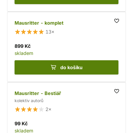
Mausritter - komplet
13×
899 Kč
skladem
do košíku
Mausritter - Bestiář
kolektiv autorů
2×
99 Kč
skladem