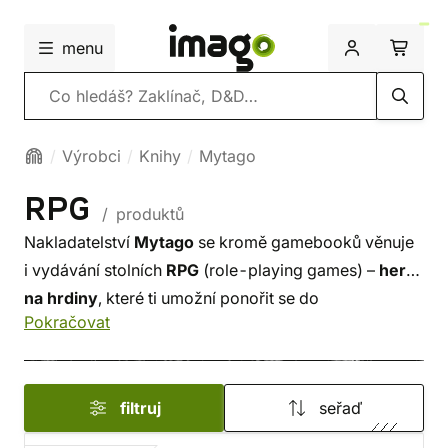
menu
Vyhledávání
Výrobci
Knihy
Mytago
RPG
/ produktů
Nakladatelství
Mytago
se kromě gamebooků věnuje
i vydávání stolních
RPG
(role-playing games) –
her
na hrdiny
, které ti umožní ponořit se do
Pokračovat
propracovaných světů, vytvářet vlastní postavy
a prožívat nezapomenutelné příběhy!
filtruj
seřaď