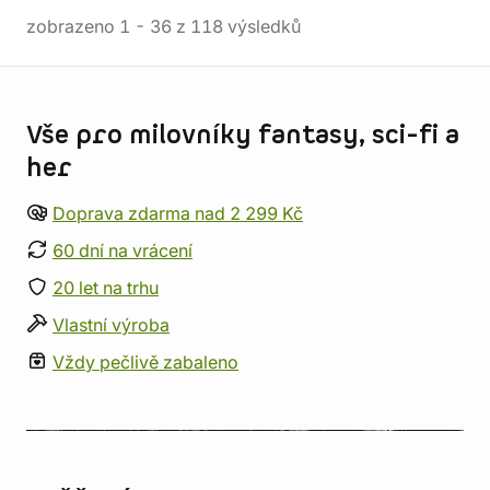
zobrazeno
1
-
36
z
118
výsledků
Informace o obchodu
Vše pro milovníky fantasy, sci-fi a
her
Doprava zdarma nad 2 299 Kč
60 dní na vrácení
20 let na trhu
Vlastní výroba
Vždy pečlivě zabaleno