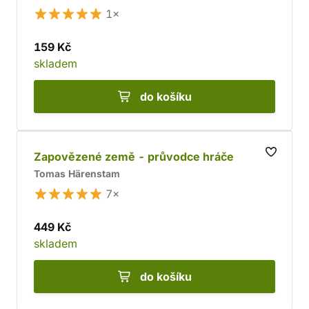
1×
159 Kč
skladem
do košíku
Zapovězené země - průvodce hráče
Tomas Härenstam
7×
449 Kč
skladem
do košíku