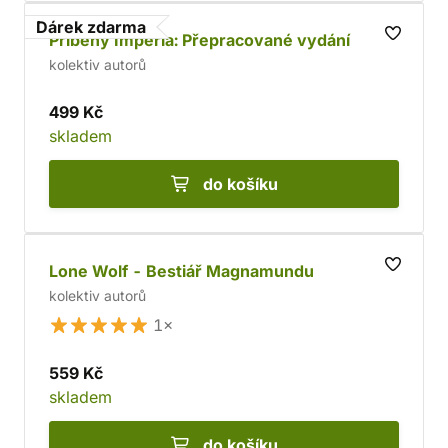
Dárek zdarma
Příběhy Impéria: Přepracované vydání
kolektiv autorů
499 Kč
skladem
do košíku
Lone Wolf - Bestiář Magnamundu
kolektiv autorů
1×
559 Kč
skladem
do košíku