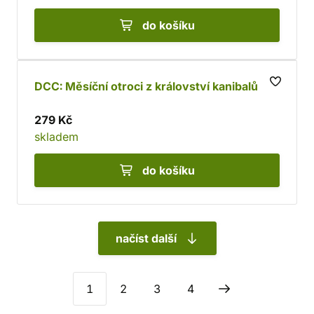
do košíku
DCC: Měsíční otroci z království kanibalů
279 Kč
skladem
do košíku
načíst další
1
2
3
4