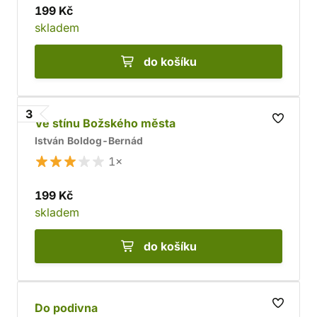
199 Kč
skladem
do košíku
3
Ve stínu Božského města
István Boldog-Bernád
1×
199 Kč
skladem
do košíku
Do podivna