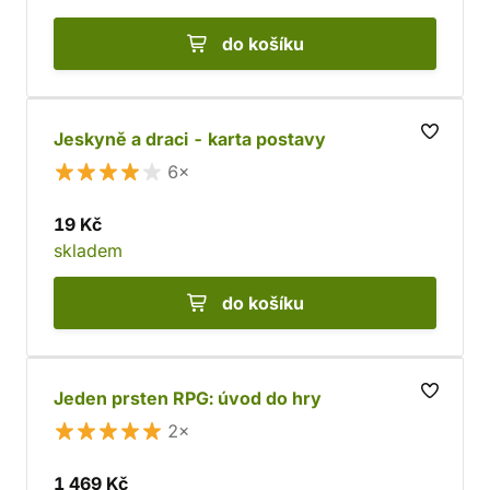
do košíku
Jeskyně a draci - karta postavy
6×
19 Kč
skladem
do košíku
Jeden prsten RPG: úvod do hry
2×
1 469 Kč