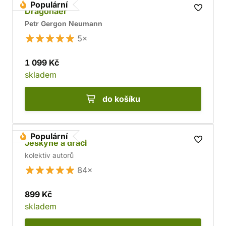
Populární
Dragonaer
Petr Gergon Neumann
5×
1 099 Kč
skladem
do košíku
Populární
Jeskyně a draci
kolektiv autorů
84×
899 Kč
skladem