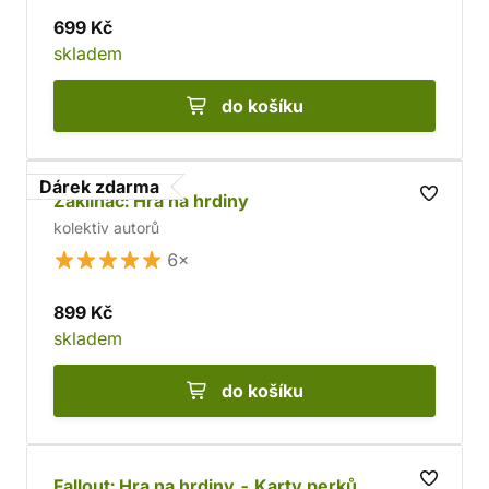
699 Kč
skladem
do košíku
Dárek zdarma
Zaklínač: Hra na hrdiny
kolektiv autorů
6×
899 Kč
skladem
do košíku
Fallout: Hra na hrdiny - Karty perků