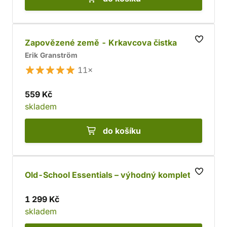
Zapovězené země - Krkavcova čistka
Erik Granström
11×
559 Kč
skladem
do košíku
Old-School Essentials – výhodný komplet
1 299 Kč
skladem