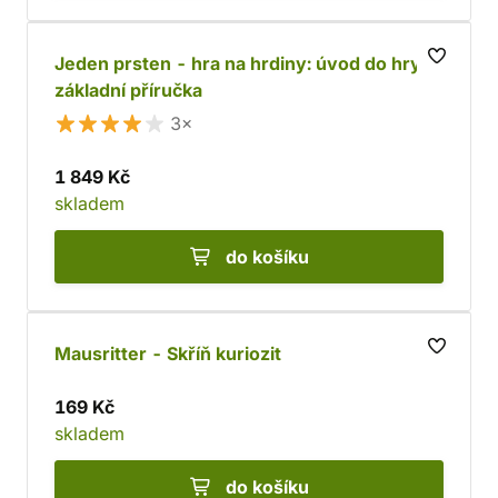
Jeden prsten - hra na hrdiny: úvod do hry +
základní příručka
3×
1 849 Kč
skladem
do košíku
Mausritter - Skříň kuriozit
169 Kč
skladem
do košíku