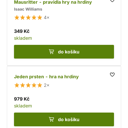
Mausritter - pravidla hry na hrdiny
Isaac Williams
4×
349 Kč
skladem
do košíku
Jeden prsten - hra na hrdiny
2×
979 Kč
skladem
do košíku