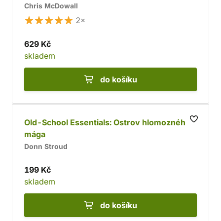
Chris McDowall
2×
629 Kč
skladem
do košíku
Old-School Essentials: Ostrov hlomozného
mága
Donn Stroud
199 Kč
skladem
do košíku