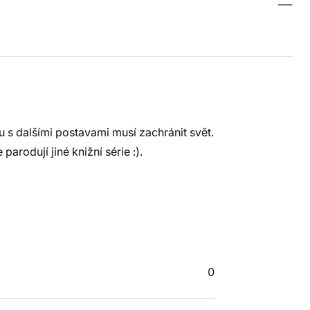
u s dalšími postavami musí zachránit svět.
arodují jiné knižní série :).
0