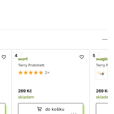
4
5
Mort
Magický 
Terry Pratchett
Terry Prat
3×
269 Kč
269 Kč
skladem
skladem
do košíku