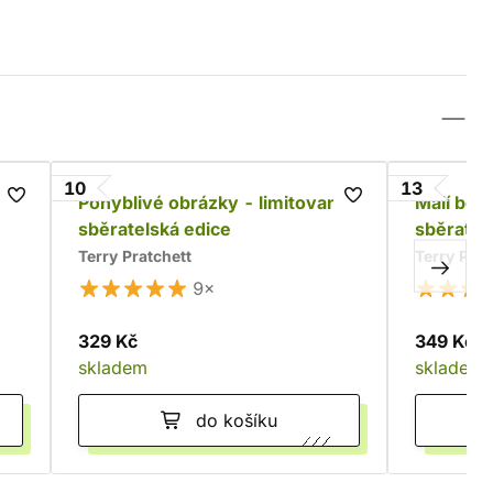
10
13
á
Pohyblivé obrázky - limitovaná
Malí boh
sběratelská edice
sběratel
Terry Pratchett
Terry Prat
9×
329 Kč
349 Kč
skladem
skladem
do košíku