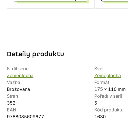
Detaily produktu
5. díl série
Svět
Zeměplocha
Zeměplocha
Vazba
Formát
Brožovaná
175 x 110 mm
Stran
Pořadí v sérii
352
5
EAN
Kód produktu
9788085609677
1630