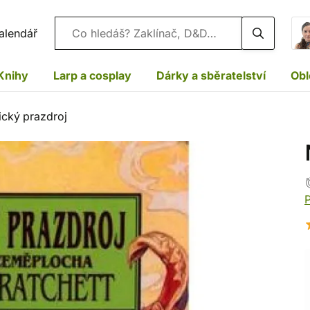
Vyhledávání
alendář
Knihy
Larp a cosplay
Dárky a sběratelství
Obl
cký prazdroj
P