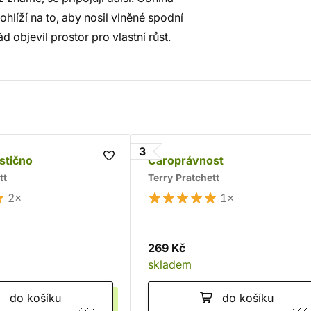
ohlíží na to, aby nosil vlněné spodní
 objevil prostor pro vlastní růst.
3
stično
Čaroprávnost
tt
Terry Pratchett
2×
1×
269 Kč
skladem
do košíku
do košíku