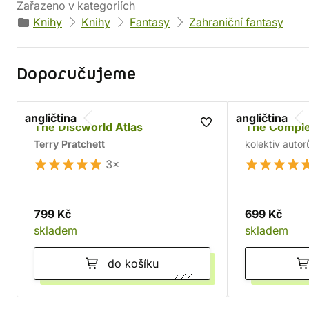
Zařazeno v kategoriích
Knihy
Knihy
Fantasy
Zahraniční fantasy
Doporučujeme
angličtina
angličtina
The Discworld Atlas
The Compl
Terry Pratchett
kolektiv autor
3×
799 Kč
699 Kč
skladem
skladem
do košíku