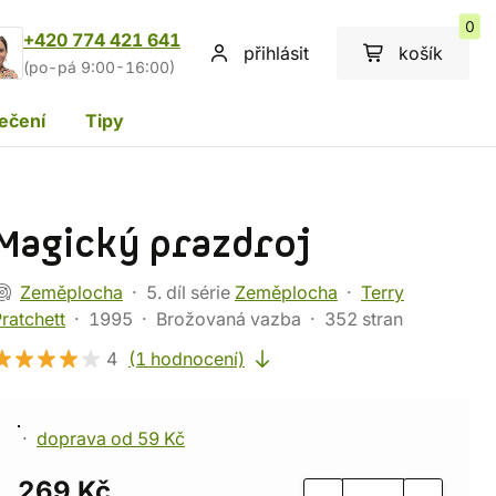
0
+420 774 421 641
přihlásit
košík
(po-pá 9:00-16:00)
ečení
Tipy
Magický prazdroj
Zeměplocha
5. díl série
Zeměplocha
Terry
ratchett
1995
Brožovaná vazba
352 stran
4
(1 hodnocení)
doprava od 59 Kč
269 Kč