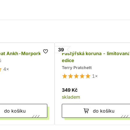
39
eat Ankh-Morpork
Pastýřská koruna - limitovan
edice
ů
Terry Pratchett
4×
1×
349 Kč
skladem
do košíku
do košíku