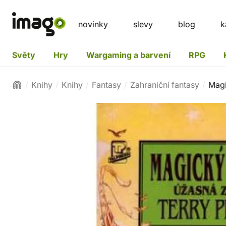
novinky
slevy
blog
k
Světy
Hry
Wargaming a barvení
RPG
Knihy
Knihy
Fantasy
Zahraniční fantasy
Magi