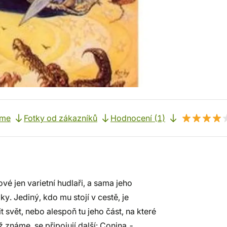
eme
Fotky od zákazníků
Hodnocení (1)
vé jen varietní hudlaři, a sama jeho
. Jediný, kdo mu stojí v cestě, je
svět, nebo alespoň tu jeho část, na které
známe, se připojují další: Conina -