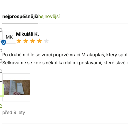
nejprospěšnější
nejnovější
0
Mikuláš K.
MK
1
6
0
Po druhém díle se vrací poprvé vrací Mrakoplaš, který spol
0
Setkáváme se zde s několika dalími postavami, které skvěle p
0
í?
před 9 lety