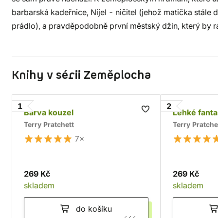
barbarská kadeřnice, Nijel - ničitel (jehož matička stále d
prádlo), a pravděpodobně první městský džin, který by rád
Knihy v sérii Zeměplocha
1
2
Barva kouzel
Lehké fanta
Terry Pratchett
Terry Pratche
7×
269 Kč
269 Kč
skladem
skladem
do košíku