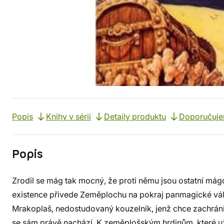
Popis
Knihy v sérii
Detaily produktu
Doporučuj
Popis
Zrodil se mág tak mocný, že proti němu jsou ostatní mágo
existence přivede Zeměplochu na pokraj panmagické války
Mrakoplaš, nedostudovaný kouzelník, jenž chce zachránit 
se sám právě nachází. K zeměplošským hrdinům, které už 