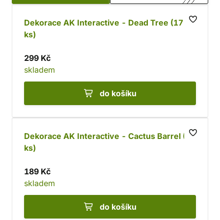
i bojiště. Resinové komponenty jsou kompatibilní
například s modely Citadel a na lepení skvěle funguje
Dekorace AK Interactive - Dead Tree (17
Super Glue
ks)
.
299 Kč
skladem
do košíku
Dekorace AK Interactive - Cactus Barrel (20
ks)
189 Kč
skladem
do košíku