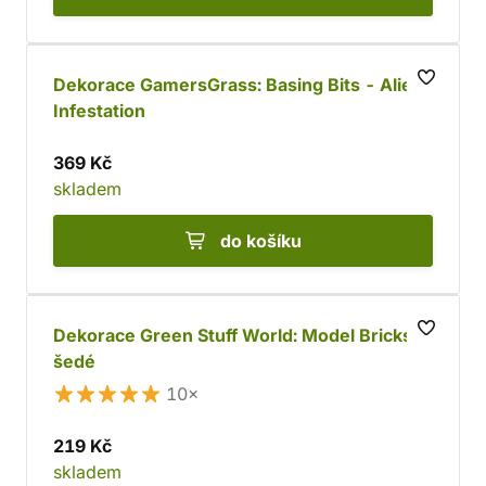
Dekorace GamersGrass: Basing Bits - Alien
Infestation
369 Kč
skladem
do košíku
Dekorace Green Stuff World: Model Bricks,
šedé
10×
219 Kč
skladem