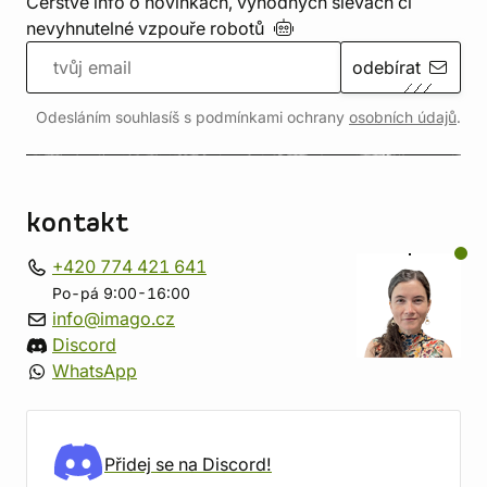
Čerstvé info o novinkách, výhodných slevách či
nevyhnutelné vzpouře
robotů
odebírat
Odesláním souhlasíš s podmínkami ochrany
osobních údajů
.
kontakt
+420 774 421 641
Po-pá 9:00-16:00
info@imago.cz
Discord
WhatsApp
Přidej se na Discord!