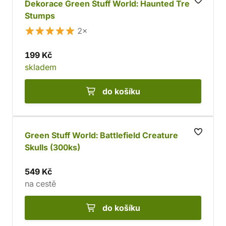
Dekorace Green Stuff World: Haunted Tree
Stumps
2×
199 Kč
skladem
do košíku
Green Stuff World: Battlefield Creature
Skulls (300ks)
549 Kč
na cestě
do košíku