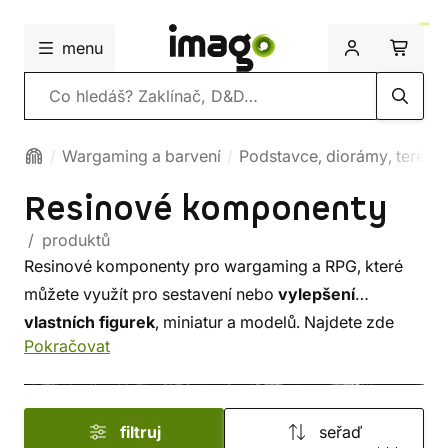
menu
Vyhledávání
Wargaming a barvení
Podstavce, diorámy, terény
Resinové komponenty
/ produktů
Resinové komponenty pro wargaming a RPG, které
můžete využít pro sestavení nebo
vylepšení
vlastních figurek
, miniatur a modelů. Najdete zde
Pokračovat
náhradní
hlavy
,
helmy
nebo různé
druhy štítů
.
Můžete si vybrat také z nabídky doplňků a vylepšení
pro vaše battlefieldy. Díky kvalitním komponentům
filtruj
seřaď
můžete vytvářet vlastní
jedinečné modely
, armády