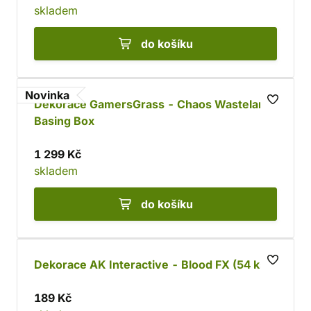
skladem
do košíku
Novinka
Dekorace GamersGrass - Chaos Wasteland
Basing Box
1 299 Kč
skladem
do košíku
Dekorace AK Interactive - Blood FX (54 ks)
189 Kč