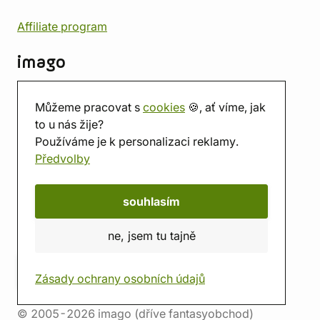
Affiliate program
imago
Kontakt
Můžeme pracovat s
cookies
🍪, ať víme, jak
Prodejna
to u nás žije?
Herna
Používáme je k personalizaci reklamy.
O nás
Předvolby
Hodnocení obchodu
Dárkové poukazy
Kalendář
souhlasím
imago.blog
ne, jsem tu tajně
Zásady ochrany osobních údajů
© 2005-2026 imago (dříve fantasyobchod)