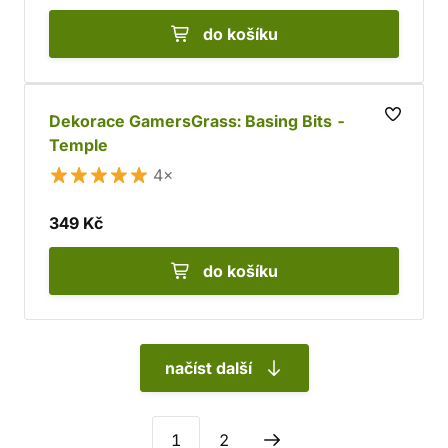
do košíku
Dekorace GamersGrass: Basing Bits -
Temple
4×
349 Kč
do košíku
načíst další
1
2