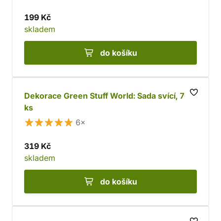
199 Kč
skladem
do košíku
Dekorace Green Stuff World: Sada svící, 70
ks
6×
319 Kč
skladem
do košíku