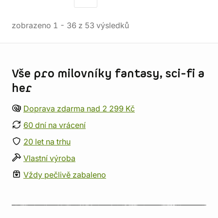
zobrazeno
1
-
36
z
53
výsledků
Informace o obchodu
Vše pro milovníky fantasy, sci-fi a
her
Doprava zdarma nad 2 299 Kč
60 dní na vrácení
20 let na trhu
Vlastní výroba
Vždy pečlivě zabaleno