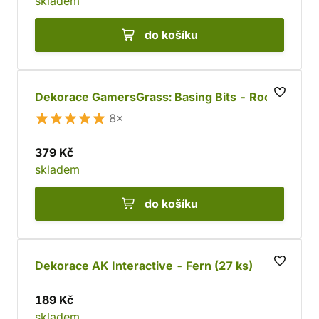
skladem
do košíku
Dekorace GamersGrass: Basing Bits - Rocks
8×
379 Kč
skladem
do košíku
Dekorace AK Interactive - Fern (27 ks)
189 Kč
skladem