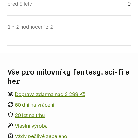
před 9 lety
0
1
-
2
hodnocení
z
2
Informace o obchodu
Vše pro milovníky fantasy, sci-fi a
her
Doprava zdarma nad 2 299 Kč
60 dní na vrácení
20 let na trhu
Vlastní výroba
Vždy pečlivě zabaleno