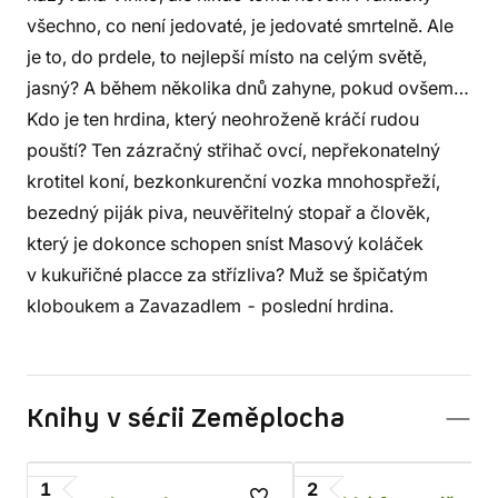
všechno, co není jedovaté, je jedovaté smrtelně. Ale
je to, do prdele, to nejlepší místo na celým světě,
jasný? A během několika dnů zahyne, pokud ovšem…
Kdo je ten hrdina, který neohroženě kráčí rudou
pouští? Ten zázračný střihač ovcí, nepřekonatelný
krotitel koní, bezkonkurenční vozka mnohospřeží,
bezedný piják piva, neuvěřitelný stopař a člověk,
který je dokonce schopen sníst Masový koláček
v kukuřičné placce za střízliva? Muž se špičatým
kloboukem a Zavazadlem - poslední hrdina.
Knihy v sérii Zeměplocha
1
2