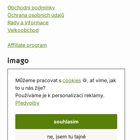
Obchodní podmínky
Ochrana osobních údajů
Rady a informace
Velkoobchod
Affiliate program
imago
Kontakt
Můžeme pracovat s
cookies
🍪, ať víme, jak
Prodejna
to u nás žije?
Herna
Používáme je k personalizaci reklamy.
O nás
Předvolby
Hodnocení obchodu
Dárkové poukazy
Kalendář
souhlasím
imago.blog
ne, jsem tu tajně