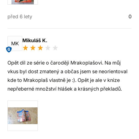
před 6 lety
0
Mikuláš K.
MK
6
Opět díl ze série o čaroději Mrakoplašovi. Na můj
vkus byl dost zmatený a občas jsem se neorientoval
kde to Mrakoplaš vlastně je :). Opět je ale v knize
nepřeberné množství hlášek a krásných překladů.