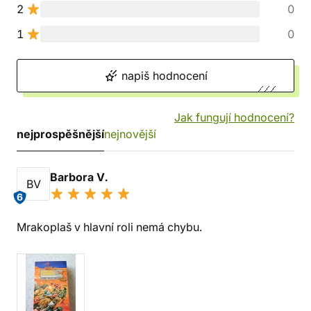
2
0
1
0
napiš hodnocení
Jak fungují hodnocení?
nejprospěšnější
nejnovější
Barbora V.
BV
6
Mrakoplaš v hlavní roli nemá chybu.