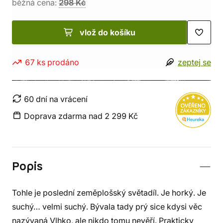
běžná cena:
298 Kč
vlož do košíku
67 ks prodáno
zeptej se
60 dní na vrácení
Doprava zdarma nad 2 299 Kč
Popis
Tohle je poslední zeměplošský světadíl. Je horký. Je
suchý… velmi suchý. Bývala tady prý sice kdysi věc
nazývaná Vlhko, ale nikdo tomu nevěří. Prakticky