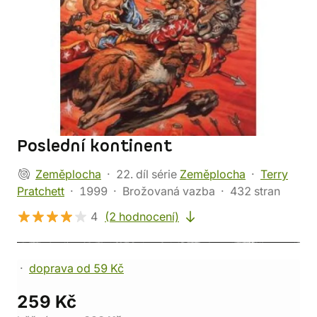
Poslední kontinent
Zeměplocha
22. díl série
Zeměplocha
Terry
Pratchett
1999
Brožovaná vazba
432 stran
4
(2 hodnocení)
doprava od 59 Kč
259 Kč