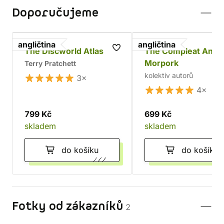
Doporučujeme
angličtina
angličtina
The Discworld Atlas
The Compleat Ankh
Morpork
Terry Pratchett
kolektiv autorů
3×
4×
799 Kč
699 Kč
skladem
skladem
do košíku
do košíku
Fotky od zákazníků
2