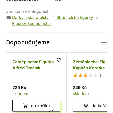
Zařazeno v kategoriích
Dárky a sběratelství
Sběratelské figurky
Figurky Zeměplocha
Doporučujeme
Zeměplocha: Figurka
Zeměplocha: Figurk
Alfréd Tračník
Kapitán Karotka
1×
229 Kč
249 Kč
skladem
skladem
do košíku
do košíku