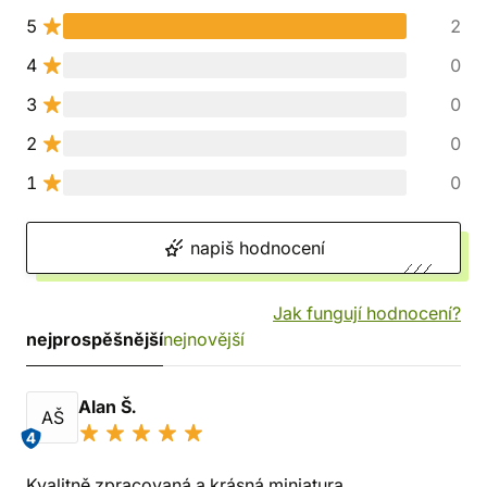
5
2
4
0
3
0
2
0
1
0
napiš hodnocení
Jak fungují hodnocení?
nejprospěšnější
nejnovější
Alan Š.
AŠ
4
Kvalitně zpracovaná a krásná miniatura.