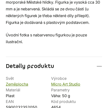
morporské Městské hlídky. Figurka je vysoká cca 30
mm a je nebarvená. Skládá se ze dvou částí (u
některých figurek je třeba některé díly přilepit).
Figurka je dodávaná s plastovým podstavcem.
Úvodní fotka s nabarvenou figurkou je pouze
ilustrační.
Detaily produktu
Svět
Výrobce
Zeměplocha
Micro Art Studio
Materiál
Parametry
Plast
Váha: 50 g
EAN
Kód produktu
5900232352050
4654