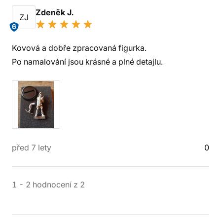
Zdeněk J.
ZJ
6
Kovová a dobře zpracovaná figurka.
Po namalování jsou krásné a plné detajlu.
před 7 lety
0
1
-
2
hodnocení
z
2