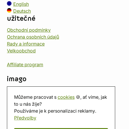
English
Deutsch
užitečné
Obchodní podmínky
Ochrana osobních údajů
Rady a informace
Velkoobchod
Affiliate program
imago
Kontakt
Můžeme pracovat s
cookies
🍪, ať víme, jak
Prodejna
to u nás žije?
Herna
Používáme je k personalizaci reklamy.
O nás
Předvolby
Hodnocení obchodu
Dárkové poukazy