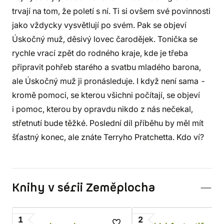
trvají na tom, že poletí s ní. Ti si ovšem své povinnosti
jako vždycky vysvětlují po svém. Pak se objeví
Úskočný muž, děsivý lovec čarodějek. Tonička se
rychle vrací zpět do rodného kraje, kde je třeba
připravit pohřeb starého a svatbu mladého barona,
ale Úskočný muž ji pronásleduje. I když není sama -
kromě pomoci, se kterou všichni počítají, se objeví
i pomoc, kterou by opravdu nikdo z nás nečekal,
střetnutí bude těžké. Poslední díl příběhu by měl mít
šťastný konec, ale znáte Terryho Pratchetta. Kdo ví?
Knihy v sérii Zeměplocha
1
2