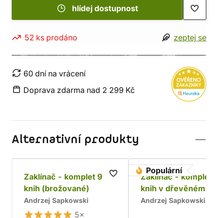
hlídej dostupnost
52 ks prodáno
zeptej se
60 dní na vrácení
Doprava zdarma nad 2 299 Kč
Alternativní produkty
Populární
Zaklínač - komplet 9
Zaklínač - komplet 
knih (brožované)
knih v dřevěném bo
Chrám
Andrzej Sapkowski
Andrzej Sapkowski
5×