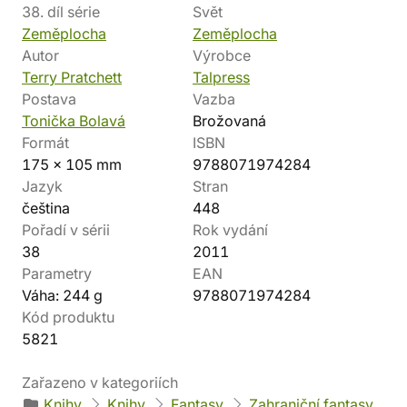
38. díl série
Svět
Zeměplocha
Zeměplocha
Autor
Výrobce
Terry Pratchett
Talpress
Postava
Vazba
Tonička Bolavá
Brožovaná
Formát
ISBN
175 x 105 mm
9788071974284
Jazyk
Stran
čeština
448
Pořadí v sérii
Rok vydání
38
2011
Parametry
EAN
Váha: 244 g
9788071974284
Kód produktu
5821
Zařazeno v kategoriích
Knihy
Knihy
Fantasy
Zahraniční fantasy