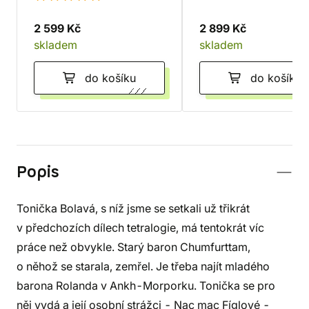
2 599 Kč
2 899 Kč
skladem
skladem
do košíku
do košíku
Popis
Tonička Bolavá, s níž jsme se setkali už třikrát
v předchozích dílech tetralogie, má tentokrát víc
práce než obvykle. Starý baron Chumfurttam,
o něhož se starala, zemřel. Je třeba najít mladého
barona Rolanda v Ankh-Morporku. Tonička se pro
něj vydá a její osobní strážci - Nac mac Fíglové -