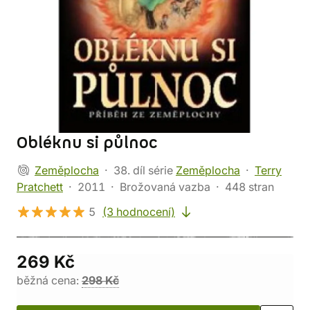
Obléknu si půlnoc
Zeměplocha
38. díl série
Zeměplocha
Terry
Pratchett
2011
Brožovaná vazba
448 stran
5
(3 hodnocení)
269 Kč
běžná cena:
298 Kč