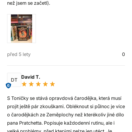
než jsem se začetl).
před 5 lety
0
David T.
DT
6
S Toničky se stává opravdová čarodějka, která musí
projít ještě pár zkouškami. Obléknout si půlnoc je více
o čarodějkách ze Zeměplochy než kterékoliv jiné dílo
pana Pratchetta. Popisuje každodenní rutinu, ale i
velké problémy, před kterými nelze jen utéct. Je