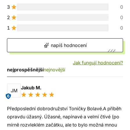
3
0
2
0
1
0
napiš hodnocení
Jak fungují hodnocení?
nejprospěšnější
nejnovější
Jakub M.
JM
6
Předposlední dobrodružství Toničky Bolavé.A příběh
opravdu úžasný. Úžasné, napínavé a velmi čtivé (po
mírně rozvleklém začátku, ale to bylo možná mnou