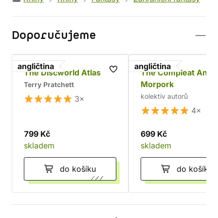
Doporučujeme
angličtina
angličtina
The Discworld Atlas
The Compleat Ankh
Morpork
Terry Pratchett
kolektiv autorů
3×
4×
799 Kč
699 Kč
skladem
skladem
do košíku
do košíku