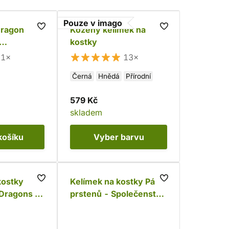
Pouze v imago
Dragon
Kožený kelímek na
kostky
ntracit
1×
13×
Černá
Hnědá
Přírodní
579 Kč
skladem
košíku
Vyber
barvu
kostky
Kelímek na kostky Pán
Dragons -
prstenů - Společenstvo
ube
Prstenu