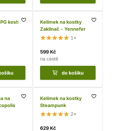
RPG kostky
Kelímek na kostky
Zaklínač - Yennefer
1×
599 Kč
na cestě
košíku
do košíku
a na
Kelímek na kostky
copolis
Steampunk
2×
629 Kč