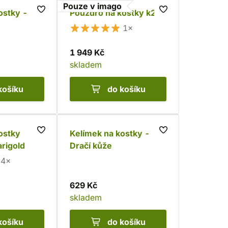
Pouze v imago
ostky -
Pouzdro na kostky k20
1×
1 949 Kč
skladem
košíku
do košíku
ostky
Kelímek na kostky -
arigold
Dračí kůže
4×
629 Kč
skladem
košíku
do košíku