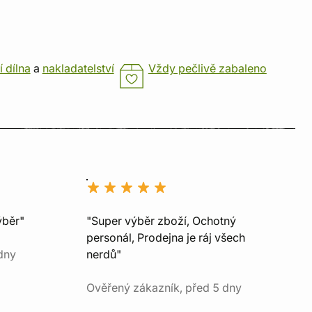
í dílna
a
nakladatelství
Vždy pečlivě zabaleno
ýběr"
"Super výběr zboží, Ochotný
personál, Prodejna je ráj všech
dny
nerdů"
Ověřený zákazník, před 5 dny