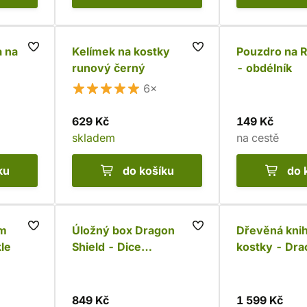
a na
Kelímek na kostky
Pouzdro na 
runový černý
- obdélník
6×
629 Kč
149 Kč
skladem
na cestě
ku
do košíku
do 
ým
Úložný box Dragon
Dřevěná knih
le
Shield - Dice
kostky - Dra
Companion, modrá
849 Kč
1 599 Kč