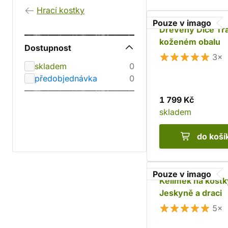
Hrací kostky
Pouze v imago
Dřevěný Dice Tr
koženém obalu
Dostupnost
3×
skladem
0
předobjednávka
0
1 799 Kč
skladem
do koší
Pouze v imago
Kelímek na kostk
Jeskyně a draci
5×