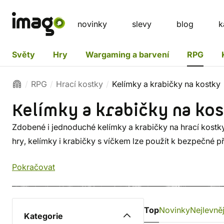
novinky
slevy
blog
k
Světy
Hry
Wargaming a barvení
RPG
RPG
Hrací kostky
Kelímky a krabičky na kostky
Kelímky a krabičky na ko
Zdobené i jednoduché kelímky a krabičky na hrací kostk
hry, kelímky i krabičky s víčkem lze použít k bezpečné p
Pokračovat
Top
Novinky
Nejlevněj
Kategorie