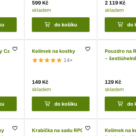
599 Kč
2 119 Kč
skladem
skladem
ku
do košíku
do 
y Call
Kelímek na kostky
Pouzdro na 
- šestiúhelní
14×
149 Kč
129 Kč
skladem
skladem
ku
do košíku
do 
ky
Krabička na sadu RPG
Kelímek na k