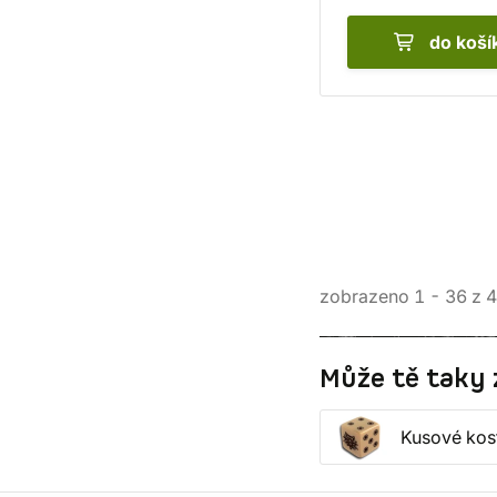
do koší
zobrazeno
1
-
36
z
4
Může tě taky 
Kusové kos