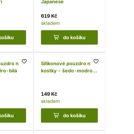
i
Japanese
619 Kč
skladem
košíku
do košíku
ouzdro na
Silikonové pouzdro na
ro-bílá
kostky - šedo-modro-
fialová
149 Kč
skladem
košíku
do košíku