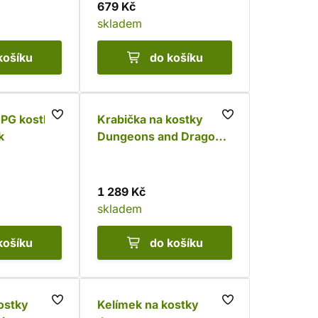
679 Kč
skladem
košíku
do košíku
RPG kostky
Krabička na kostky
k
Dungeons and Dragons
- Beholder
1 289 Kč
skladem
košíku
do košíku
ostky
Kelímek na kostky