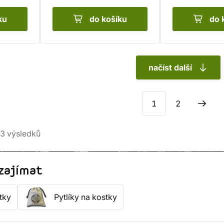
ku
do košíku
do 
načíst další
1
2
3
výsledků
zajímat
tky
Pytlíky na kostky