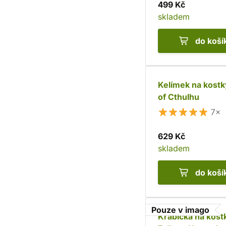
499 Kč
skladem
do koší
Kelímek na kostk
of Cthulhu
7×
629 Kč
skladem
do koší
Pouze v imago
Krabička na kost