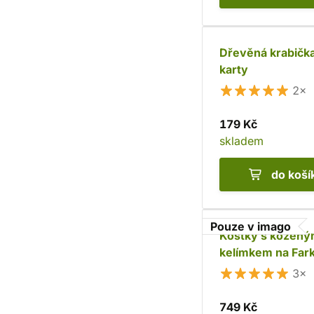
Dřevěná krabičk
karty
2×
179 Kč
skladem
do koší
Pouze v imago
Kostky s kožen
kelímkem na Fark
3×
749 Kč