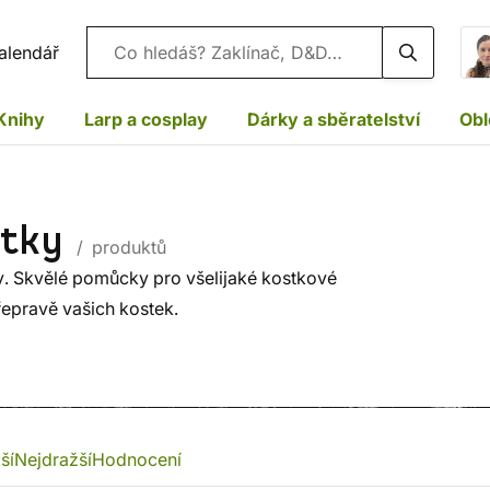
Vyhledávání
alendář
Knihy
Larp a cosplay
Dárky a sběratelství
Obl
stky
/ produktů
y. Skvělé pomůcky pro všelijaké kostkové
řepravě vašich kostek.
ší
Nejdražší
Hodnocení