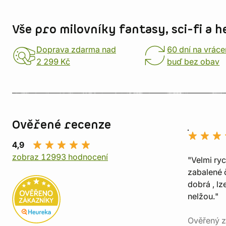
Informace o obchodu
Vše pro milovníky fantasy, sci-fi a h
Doprava zdarma nad
60 dní na vráce
2 299 Kč
buď bez obav
Ověřené recenze
4,9
zobraz 12993 hodnocení
"Velmi ry
zabalené č
dobrá , lz
nelžou."
Ověřený z