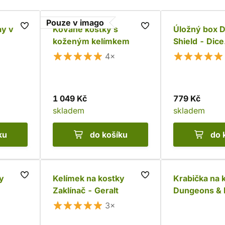
Pouze v imago
ay v
Kované kostky s
Úložný box 
koženým kelímkem
Shield - Dice
Companion, a
4×
1 049 Kč
779 Kč
skladem
skladem
ku
do košíku
do 
y
Kelímek na kostky
Krabička na 
Zaklínač - Geralt
Dungeons & 
Gelatinous c
3×