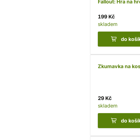
Fallout: Hra na h
199 Kč
skladem
do koší
Zkumavka na kos
29 Kč
skladem
do koší