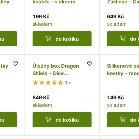
rdiny
kostek - s oknem
Zaklínač - Cir
199 Kč
649 Kč
skladem
skladem
ku
do košíku
do 
tky
Úložný box Dragon
Silikonové p
Shield - Dice
kostky - mod
Companion, červená
1×
849 Kč
149 Kč
skladem
skladem
ku
do košíku
do 