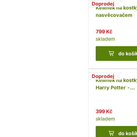
Doprodej
Kelímek na kostk
nasvěcovačem
799 Kč
skladem
do koší
Doprodej
Kelímek na kostk
Harry Potter -
Bradavice
399 Kč
skladem
do koší