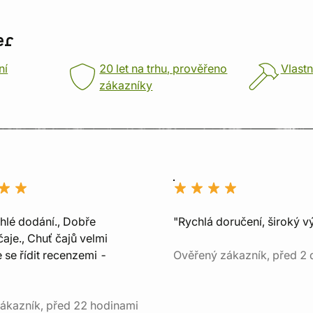
er
ní
20 let na trhu, prověřeno
Vlastn
zákazníky
chlé dodání., Dobře
"Rychlá doručení, široký v
aje., Chuť čajů velmi
e se řídit recenzemi -
Ověřený zákazník, před 2 
ákazník, před 22 hodinami