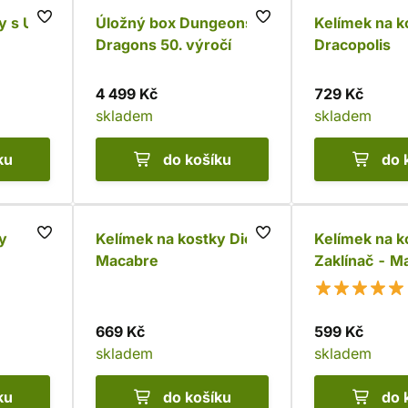
y s UV
Úložný box Dungeons &
Kelímek na k
Dragons 50. výročí
Dracopolis
4 499 Kč
729 Kč
skladem
skladem
ku
do košíku
do 
y
Kelímek na kostky Dice
Kelímek na k
Macabre
Zaklínač - M
669 Kč
599 Kč
skladem
skladem
ku
do košíku
do 