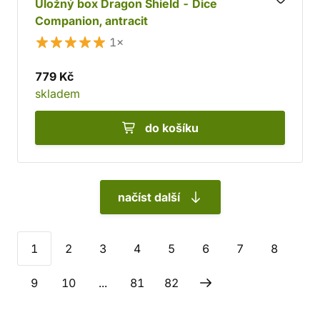
Úložný box Dragon Shield - Dice
Companion, antracit
1×
779 Kč
skladem
do košíku
načíst další
1
2
3
4
5
6
7
8
9
10
...
81
82