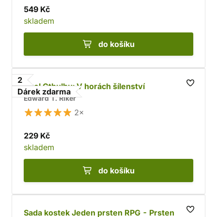
549 Kč
skladem
do košíku
2
Zvol Cthulhu: V horách šílenství
Dárek zdarma
Edward T. Riker
2×
229 Kč
skladem
do košíku
Sada kostek Jeden prsten RPG - Prsten