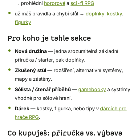
→ prohlédni
hororové
a
sci-fi RPG
už máš pravidla a chybí stůl →
doplňky
,
kostky
,
figurky
Pro koho je tahle sekce
Nová družina
— jedna srozumitelná základní
příručka / starter, pak doplňky.
Zkušený stůl
— rozšíření, alternativní systémy,
mapy a zástěny.
Sólista / čtenář příběhů
—
gamebooky
a systémy
vhodné pro sólové hraní.
Dárek
— kostky, figurka, nebo tipy v
dárcích pro
hráče RPG
.
Co kupuješ: příručka vs. výbava