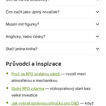
Čím začít jako úplný nováček?
Musím mít figurky?
Anglicky, nebo česky?
Stačí jedna kniha?
Průvodci a inspirace
Proč na RPG systému záleží
— rozdíl mezi
atmosférou a mechanikou
Stolní RPG zdarma
— nízkoprahový start bez
velké investice
Jak vybrat správnou příručku pro D&D
— když