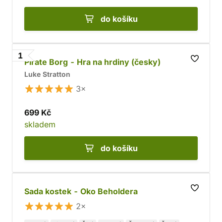
do košíku
1
Pirate Borg - Hra na hrdiny (česky)
Luke Stratton
3×
699 Kč
skladem
do košíku
Sada kostek - Oko Beholdera
2×