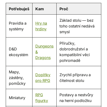
Potřebuješ
Kam
Proč
Základ stolu — bez
Pravidla a
Hry na
toho ostatní nedává
systémy
hrdiny
smysl
Příručky,
Dungeons
D&D
dobrodružství a
&
ekosystém
kompatibilní věci
Dragons
pohromadě
Mapy,
Doplňky
Zrychlí přípravu a
zástěny,
pro RPG
čitelnost stolu
pomůcky
RPG
Postavy a nestvůry
Miniatury
figurky
na herní podložku