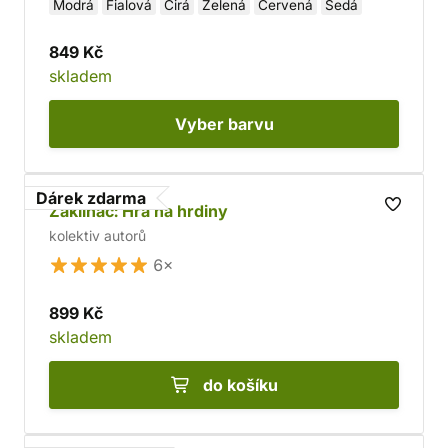
Modrá
Fialová
Čirá
Zelená
Červená
Šedá
849 Kč
skladem
Vyber
barvu
Dárek zdarma
Zaklínač: Hra na hrdiny
kolektiv autorů
6×
899 Kč
skladem
do košíku