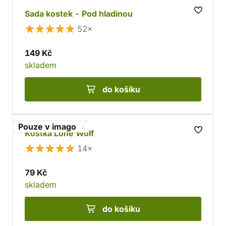
Sada kostek - Pod hladinou
52×
149 Kč
skladem
do košíku
Pouze v imago
Kostka Lone Wolf
14×
79 Kč
skladem
do košíku