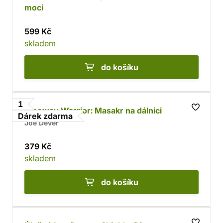
moci
599 Kč
skladem
do košíku
1
Freeway Warrior: Masakr na dálnici
Dárek zdarma
Joe Dever
379 Kč
skladem
do košíku