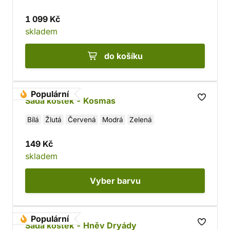
1 099 Kč
skladem
do košíku
Populární
Sada kostek - Kosmas
Bílá
Žlutá
Červená
Modrá
Zelená
149 Kč
skladem
Vyber
barvu
Populární
Sada kostek - Hněv Dryády