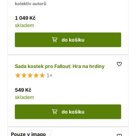
kolektiv autorů
1 049 Kč
skladem
do košíku
Sada kostek pro Fallout: Hra na hrdiny
1×
549 Kč
skladem
do košíku
Pouze v imago