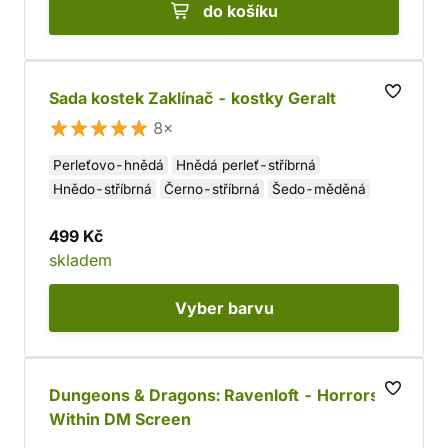
do košíku
Sada kostek Zaklínač - kostky Geralt
8×
Perleťovo-hnědá
Hnědá perleť-stříbrná
Hnědo-stříbrná
Černo-stříbrná
Šedo-měděná
499 Kč
skladem
Vyber
barvu
Dungeons & Dragons: Ravenloft - Horrors
Within DM Screen