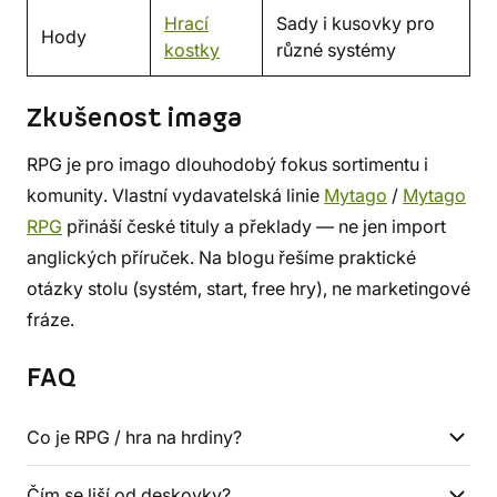
Hrací
Sady i kusovky pro
Hody
kostky
různé systémy
Zkušenost imaga
RPG je pro imago dlouhodobý fokus sortimentu i
komunity. Vlastní vydavatelská linie
Mytago
/
Mytago
RPG
přináší české tituly a překlady — ne jen import
anglických příruček. Na blogu řešíme praktické
otázky stolu (systém, start, free hry), ne marketingové
fráze.
FAQ
Co je RPG / hra na hrdiny?
Čím se liší od deskovky?