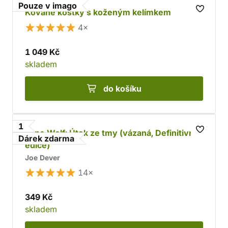
Pouze v imago
Kované kostky s koženým kelímkem
4×
1 049 Kč
skladem
do košíku
1
Lone Wolf: Útok ze tmy (vázaná, Definitivní
Dárek zdarma
edice)
Joe Dever
14×
349 Kč
skladem