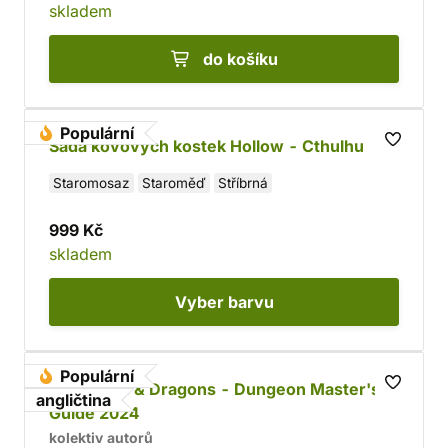
skladem
do košíku
Populární
Sada kovových kostek Hollow - Cthulhu
Staromosaz
Staroměď
Stříbrná
999 Kč
skladem
Vyber
barvu
Populární
Dungeons & Dragons - Dungeon Master's
angličtina
Guide 2024
kolektiv autorů