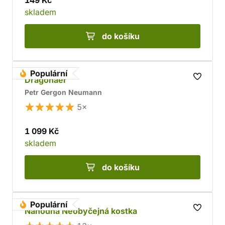
149 Kč
skladem
do košíku
Populární
Dragonaer
Petr Gergon Neumann
5×
1 099 Kč
skladem
do košíku
Populární
Náhodná Neobyčejná kostka