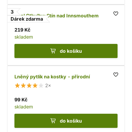
3
Zvol Cthulhu: Stín nad Innsmouthem
Dárek zdarma
219 Kč
skladem
do košíku
Lněný pytlík na kostky - přírodní
2×
99 Kč
skladem
do košíku