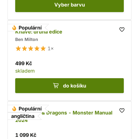
Vyber
barvu
Populární
Knave: druhá edice
Ben Milton
1×
499 Kč
skladem
do košíku
Populární
Dungeons & Dragons - Monster Manual
angličtina
2024
1 099 Kč