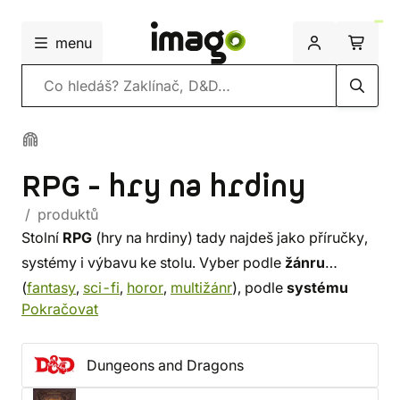
menu
Vyhledávání
RPG - hry na hrdiny
/ produktů
Stolní
RPG
(hry na hrdiny) tady najdeš jako příručky,
systémy i výbavu ke stolu. Vyber podle
žánru
(
fantasy
,
sci-fi
,
horor
,
multižánr
), podle
systému
Pokračovat
(např.
Dungeons & Dragons
) a podle toho, jestli
potřebuješ
pravidla
,
doplňky
,
figurky
nebo
kostky
.
Začínáš? Jdi nejdřív do
her na hrdiny
a zvol systém.
Dungeons and Dragons
České tituly vydáváme i pod
Mytago RPG
.