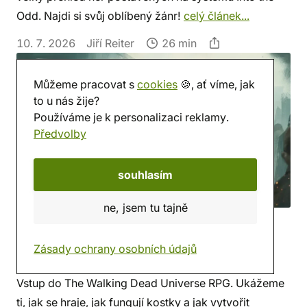
Odd. Najdi si svůj oblíbený žánr!
celý článek...
10. 7. 2026
Jiří Reiter
26 min
Můžeme pracovat s
cookies
🍪, ať víme, jak
to u nás žije?
Používáme je k personalizaci reklamy.
Předvolby
souhlasím
ne, jsem tu tajně
Průvodce RPG hrou The Walking
Zásady ochrany osobních údajů
Dead Universe
Vstup do The Walking Dead Universe RPG. Ukážeme
ti, jak se hraje, jak fungují kostky a jak vytvořit