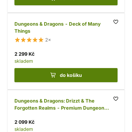
Dungeons & Dragons - Deck of Many
Things
2×
2 299 Kč
skladem
do košíku
Dungeons & Dragons: Drizzt & The
Forgotten Realms - Premium Dungeon
Master’s Screen
2 099 Kč
skladem