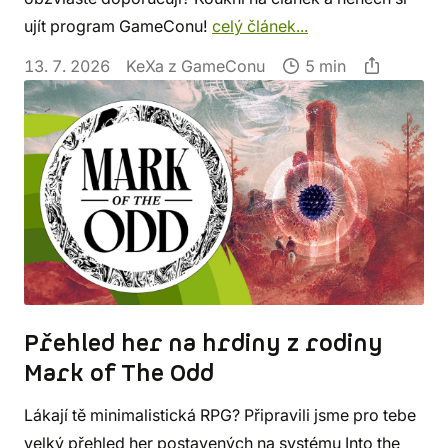
ujít program GameConu!
celý článek...
13. 7. 2026
KeXa z GameConu
5 min
Přehled her na hrdiny z rodiny
Mark of The Odd
Lákají tě minimalistická RPG? Připravili jsme pro tebe
velký přehled her postavených na systému Into the