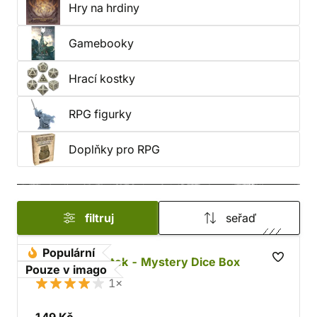
Hry na hrdiny
Gamebooky
Hrací kostky
RPG figurky
Doplňky pro RPG
filtruj
seřaď
Populární
Sada RPG kostek - Mystery Dice Box
Pouze v imago
1×