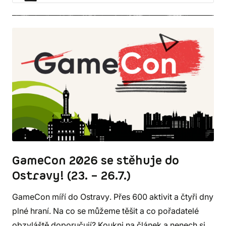
GameCon 2026 se stěhuje do
Ostravy! (23. – 26.7.)
GameCon míří do Ostravy. Přes 600 aktivit a čtyři dny
plné hraní. Na co se můžeme těšit a co pořadatelé
obzvláště doporučují? Koukni na článek a nenech si