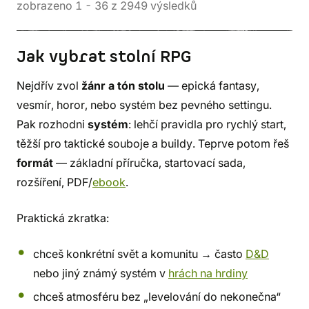
zobrazeno
1
-
36
z
2949
výsledků
Jak vybrat stolní RPG
Nejdřív zvol
žánr a tón stolu
— epická fantasy,
vesmír, horor, nebo systém bez pevného settingu.
Pak rozhodni
systém
: lehčí pravidla pro rychlý start,
těžší pro taktické souboje a buildy. Teprve potom řeš
formát
— základní příručka, startovací sada,
rozšíření, PDF/
ebook
.
Praktická zkratka:
chceš konkrétní svět a komunitu → často
D&D
nebo jiný známý systém v
hrách na hrdiny
chceš atmosféru bez „levelování do nekonečna“