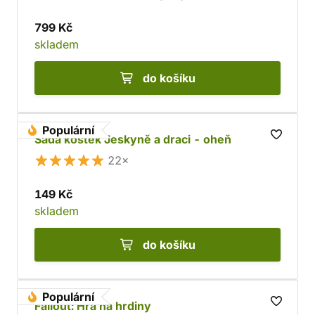
799 Kč
skladem
do košíku
Populární
Sada kostek Jeskyně a draci - oheň
22×
149 Kč
skladem
do košíku
Populární
Fallout: Hra na hrdiny