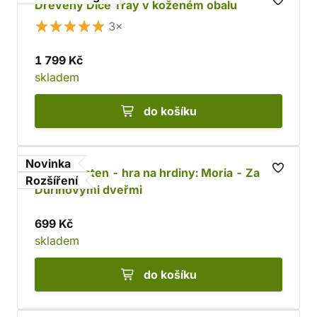
Dřevěný Dice Tray v koženém obalu
3×
1 799 Kč
skladem
do košíku
Novinka
Jeden prsten - hra na hrdiny: Moria - Za
Rozšíření
Durinovými dveřmi
699 Kč
skladem
do košíku