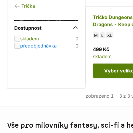
Trička
Tričko Dungeons
Dragons - Keep 
Dostupnost
Rolling
M
L
XL
skladem
0
předobjednávka
0
499 Kč
skladem
Vyber
velik
zobrazeno
1
-
3
z
3
v
Informace o obchodu
Vše pro milovníky fantasy, sci-fi a h