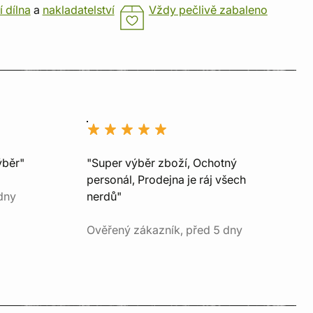
í dílna
a
nakladatelství
Vždy pečlivě zabaleno
ýběr"
"Super výběr zboží, Ochotný
personál, Prodejna je ráj všech
dny
nerdů"
Ověřený zákazník, před 5 dny