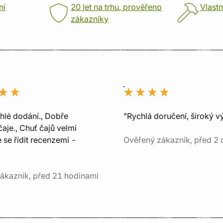
ní
20 let na trhu, prověřeno
Vlastn
zákazníky
chlé dodání., Dobře
"Rychlá doručení, široký v
aje., Chuť čajů velmi
e se řídit recenzemi -
Ověřený zákazník, před 2 
ákazník, před 21 hodinami