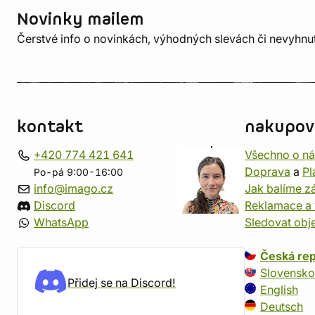
Novinky mailem
Čerstvé info o novinkách, výhodných slevách či nevyhn
kontakt
nakupov
+420 774 421 641
Všechno o n
Doprava
a
Pl
Po-pá 9:00-16:00
info@imago.cz
Jak balíme zá
Discord
Reklamace a 
WhatsApp
Sledovat obj
Česká rep
Slovensko
Přidej se na Discord!
English
Deutsch