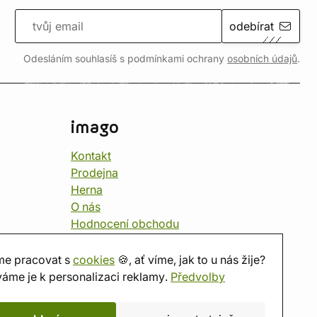
odebírat
Odesláním souhlasíš s podmínkami ochrany
osobních údajů
.
imago
Kontakt
Prodejna
Herna
O nás
Hodnocení obchodu
Dárkové poukazy
Kalendář
e pracovat s
cookies
🍪, ať víme, jak to u nás žije?
imago.blog
áme je k personalizaci reklamy.
Předvolby