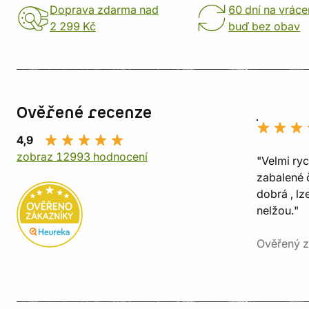
Doprava zdarma nad
60 dní na vráce
2 299 Kč
buď bez obav
Ověřené recenze
4,9
zobraz 12993 hodnocení
"Velmi ry
zabalené č
dobrá , lz
nelžou."
Ověřený z