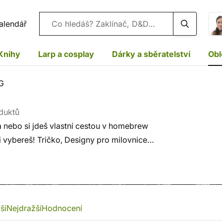
Vyhledávání
alendář
Knihy
Larp a cosplay
Dárky a sběratelství
Obl
PG
duktů
a nebo si jdeš vlastní cestou v homebrew
s si vybereš! Tričko, Designy pro milovnice
ší
Nejdražší
Hodnocení