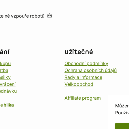
utelné vzpouře
robotů
ání
užitečné
ákupu
Obchodní podmínky
atba
Ochrana osobních údajů
silky
Rady a informace
vrácení
Velkoobchod
ednávku
Affiliate program
ublika
Můžem
Použív