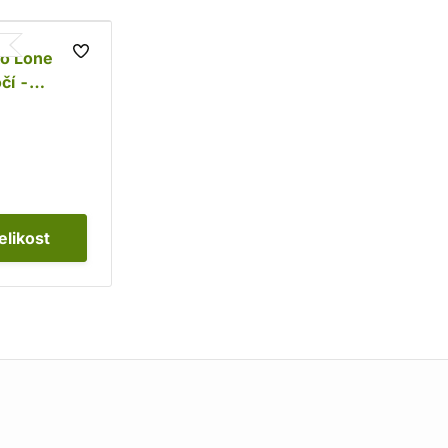
ko Lone
čí -
rd
elikost