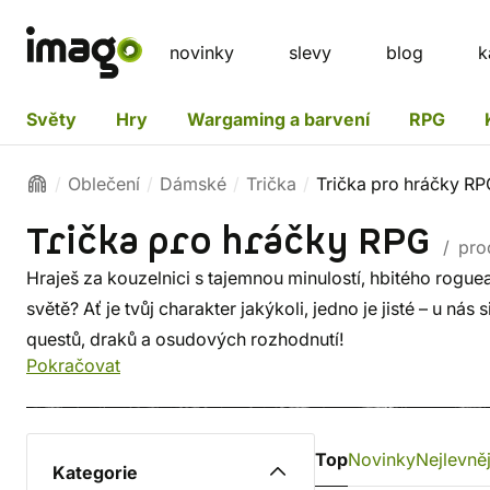
novinky
slevy
blog
k
Světy
Hry
Wargaming a barvení
RPG
Oblečení
Dámské
Trička
Trička pro hráčky R
Trička pro hráčky RPG
/ pro
Hraješ za kouzelnici s tajemnou minulostí, hbitého rogue
světě? Ať je tvůj charakter jakýkoli, jedno je jisté – u ná
questů, draků a osudových rozhodnutí!
Pokračovat
Top
Novinky
Nejlevněj
Kategorie