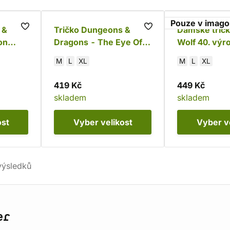
Pouze v imago
 &
Tričko Dungeons &
Dámské trič
on
Dragons - The Eye Of
Wolf 40. výro
The Beholder
Sommerswe
M
L
XL
M
L
XL
419 Kč
449 Kč
skladem
skladem
ost
Vyber
velikost
Vyber
v
ýsledků
er