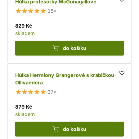
Hůlka profesorky McGonagallové
15×
829 Kč
skladem
do košíku
Hůlka Hermiony Grangerové s krabičkou od
Ollivandera
37×
879 Kč
skladem
do košíku