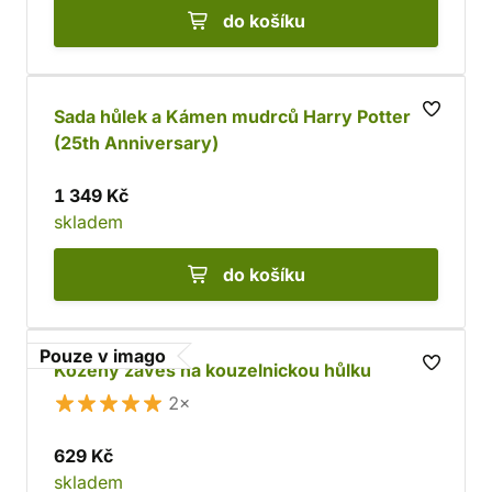
do košíku
Sada hůlek a Kámen mudrců Harry Potter
(25th Anniversary)
1 349 Kč
skladem
do košíku
Pouze v imago
Kožený závěs na kouzelnickou hůlku
2×
629 Kč
skladem