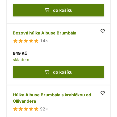
do košíku
Bezová hůlka Albuse Brumbála
14×
949 Kč
skladem
do košíku
Hůlka Albuse Brumbála s krabičkou od
Ollivandera
92×