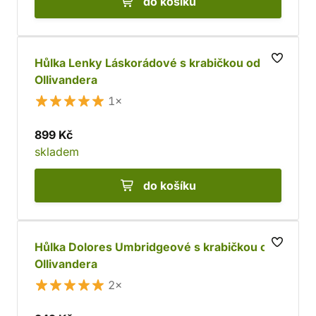
do košíku
Hůlka Lenky Láskorádové s krabičkou od
Ollivandera
1×
899 Kč
skladem
do košíku
Hůlka Dolores Umbridgeové s krabičkou od
Ollivandera
2×