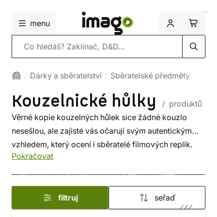
menu
Vyhledávání
Dárky a sběratelství
Sběratelské předměty
Kouzelnické hůlky
/ produktů
Věrné kopie kouzelných hůlek sice žádné kouzlo
nesešlou, ale zajisté vás očarují svým autentickým
vzhledem, který ocení i sběratelé filmových replik.
Pokračovat
Naše
repliky kouzelnických hůlek
si svého majitele
nevybírají, jako je tomu u hůlek vyrobených mistrem
Garrickem Ollivanderem. Naopak budou vhodným
filtruj
seřaď
dárkem všem obdivovatelům
příběhů Harryho
Pottera
i fanouškům filmu
Fantastická zvířata
a kde je