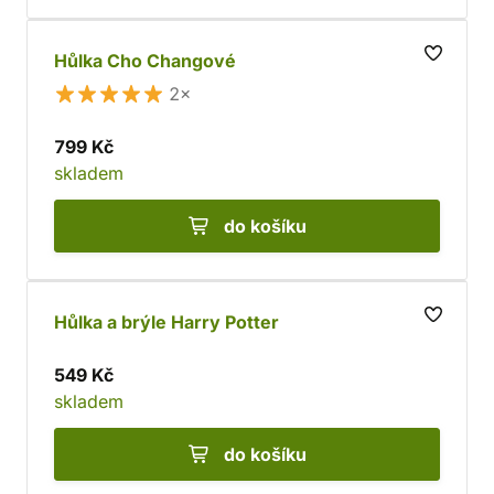
Hůlka Cho Changové
2×
799 Kč
skladem
do košíku
Hůlka a brýle Harry Potter
549 Kč
skladem
do košíku