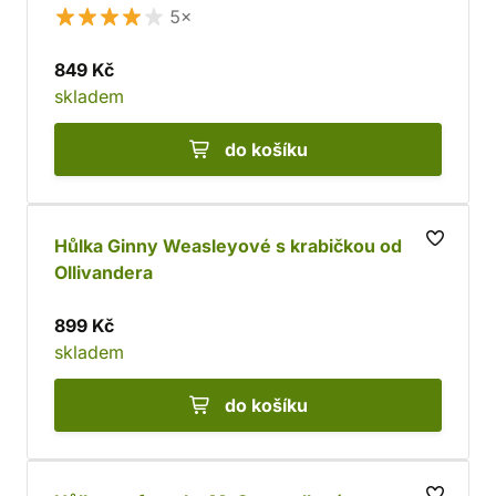
5×
849 Kč
skladem
do košíku
Hůlka Ginny Weasleyové s krabičkou od
Ollivandera
899 Kč
skladem
do košíku