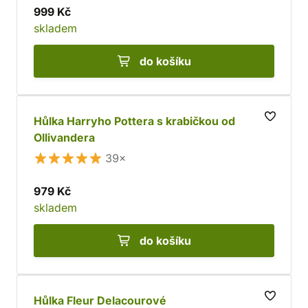
999 Kč
skladem
do košíku
Hůlka Harryho Pottera s krabičkou od
Ollivandera
39×
979 Kč
skladem
do košíku
Hůlka Fleur Delacourové