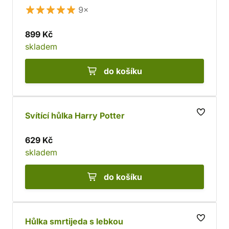
9×
899 Kč
skladem
do košíku
Svítící hůlka Harry Potter
629 Kč
skladem
do košíku
Hůlka smrtijeda s lebkou