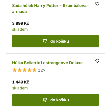
najít.
Sada hůlek Harry Potter - Brumbálova
armáda
3 899 Kč
skladem
do košíku
Hůlka Bellatrix Lestrangeové Deluxe
12×
1 449 Kč
skladem
do košíku