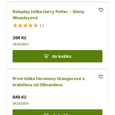
Roleplay hůlka Harry Potter - Ginny
Weasleyová
1×
299 Kč
skladem
do košíku
První hůlka Hermiony Grangerové s
krabičkou od Ollivandera
849 Kč
skladem