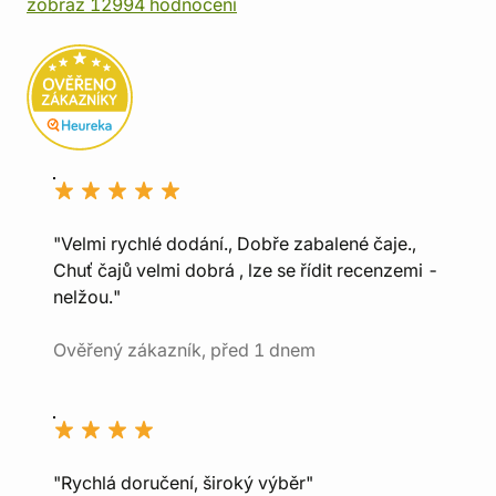
zobraz 12994 hodnocení
"Velmi rychlé dodání., Dobře zabalené čaje.,
Chuť čajů velmi dobrá , lze se řídit recenzemi -
nelžou."
Ověřený zákazník, před 1 dnem
"Rychlá doručení, široký výběr"