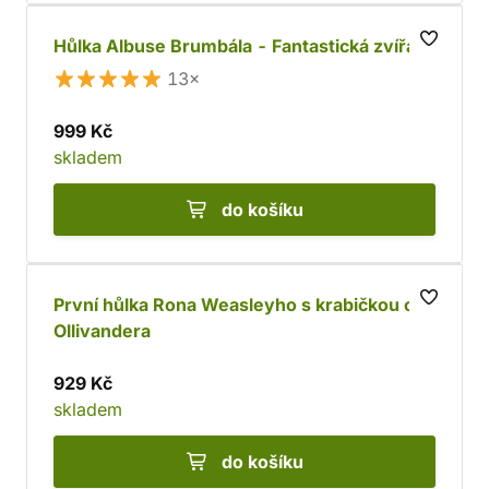
Hůlka Albuse Brumbála - Fantastická zvířata
13×
999 Kč
skladem
do košíku
První hůlka Rona Weasleyho s krabičkou od
Ollivandera
929 Kč
skladem
do košíku