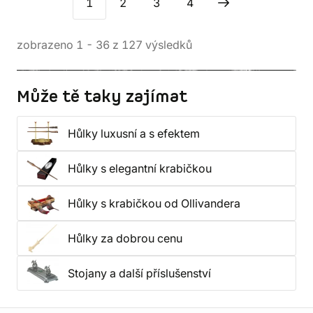
1
2
3
4
zobrazeno
1
-
36
z
127
výsledků
Může tě taky zajímat
Hůlky luxusní a s efektem
Hůlky s elegantní krabičkou
Hůlky s krabičkou od Ollivandera
Hůlky za dobrou cenu
Stojany a další příslušenství