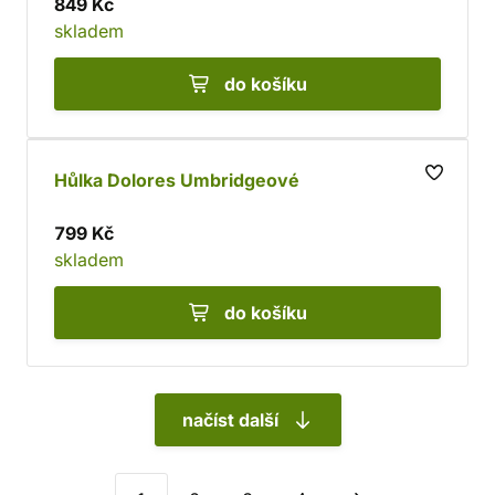
849 Kč
skladem
do košíku
Hůlka Dolores Umbridgeové
799 Kč
skladem
do košíku
načíst další