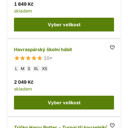
1 849 Kč
skladem
Vyber
velikost
Havraspárský školní hábit
10×
L
M
S
XL
XS
2 049 Kč
skladem
Vyber
velikost
Tričko Harry Potter - Turnaj tří kouzelníků