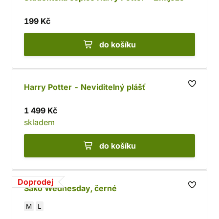
199 Kč
do košíku
Harry Potter - Neviditelný plášť
1 499 Kč
skladem
do košíku
Doprodej
Sako Wednesday, černé
M
L