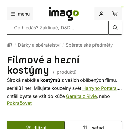
menu
Vyhledávání
Dárky a sběratelství
Sběratelské předměty
Filmové a herní
kostýmy
/ produktů
Široká nabídka
kostýmů
z vašich oblíbených filmů,
seriálů i her. Milujete kouzelný svět
Harryho Pottera
,
chtěli byste se vžít do kůže
Geralta z Rivie
, nebo
Pokračovat
putovat předalekou galaxií
Star Wars
? Chystáte se na
Comic-con, tematický maškarní ples, nebo se chcete
blýsknout dokonalým Halloweenským kostýmem?
filtruj
seřaď
Vyberte si z naší nabídky
filmových
a
herních