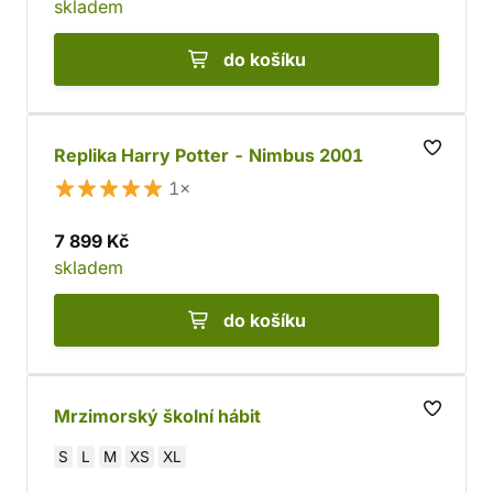
skladem
do košíku
Replika Harry Potter - Nimbus 2001
1×
7 899 Kč
skladem
do košíku
Mrzimorský školní hábit
S
L
M
XS
XL