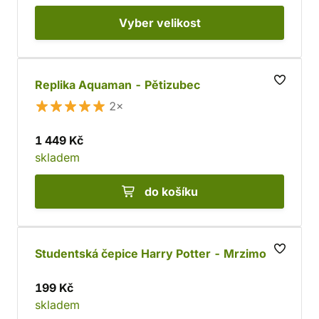
Vyber
velikost
Replika Aquaman - Pětizubec
2×
1 449 Kč
skladem
do košíku
Studentská čepice Harry Potter - Mrzimor
199 Kč
skladem