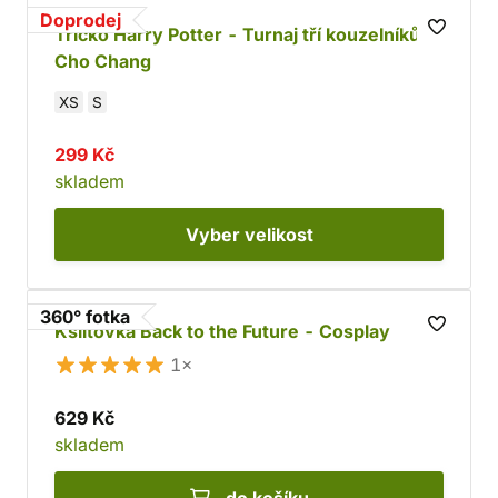
Doprodej
Tričko Harry Potter - Turnaj tří kouzelníků:
Cho Chang
XS
S
299 Kč
skladem
Vyber
velikost
360° fotka
Kšiltovka Back to the Future - Cosplay
1×
629 Kč
skladem