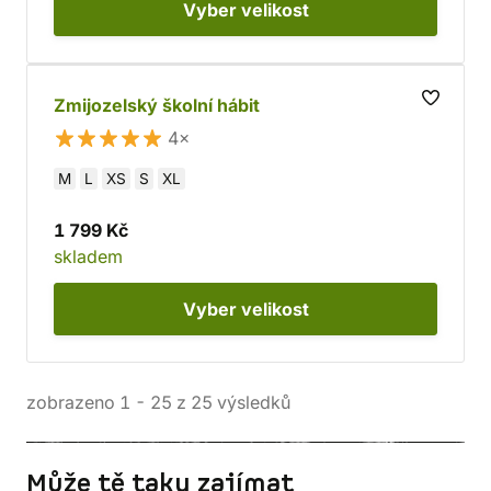
Vyber
velikost
Zmijozelský školní hábit
4×
M
L
XS
S
XL
1 799 Kč
skladem
Vyber
velikost
zobrazeno
1
-
25
z
25
výsledků
Může tě taky zajímat