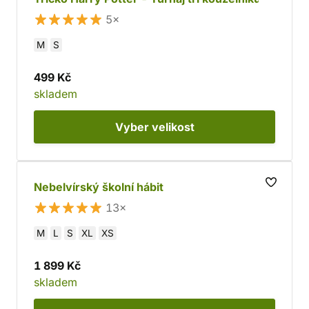
5×
M
S
499 Kč
skladem
Vyber
velikost
Nebelvírský školní hábit
13×
M
L
S
XL
XS
1 899 Kč
skladem