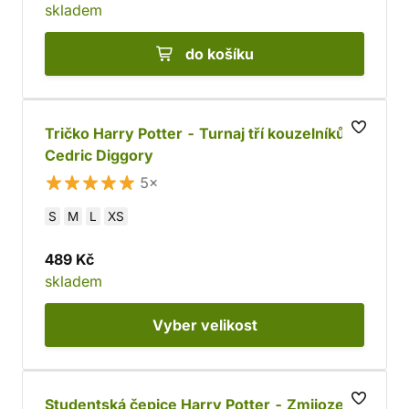
skladem
do košíku
Tričko Harry Potter - Turnaj tří kouzelníků:
Cedric Diggory
5×
S
M
L
XS
489 Kč
skladem
Vyber
velikost
Studentská čepice Harry Potter - Zmijozel