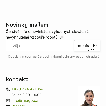
Novinky mailem
Čerstvé info o novinkách, výhodných slevách či
nevyhnutelné vzpouře
robotů
odebírat
Odesláním souhlasíš s podmínkami ochrany
osobních údajů
.
kontakt
+420 774 421 641
Po-pá 9:00-16:00
info@imago.cz