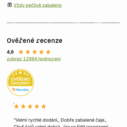
Vždy pečlivě zabaleno
Ověřené recenze
4,9
zobraz 12994 hodnocení
"Velmi rychlé dodání., Dobře zabalené čaje.,
Chuť čajů velmi dobrá , lze se řídit recenzemi -