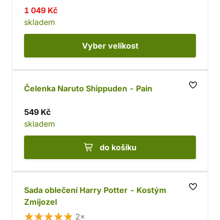
1 049 Kč
skladem
Vyber
velikost
Čelenka Naruto Shippuden - Pain
549 Kč
skladem
do košíku
Sada oblečení Harry Potter - Kostým
Zmijozel
2×