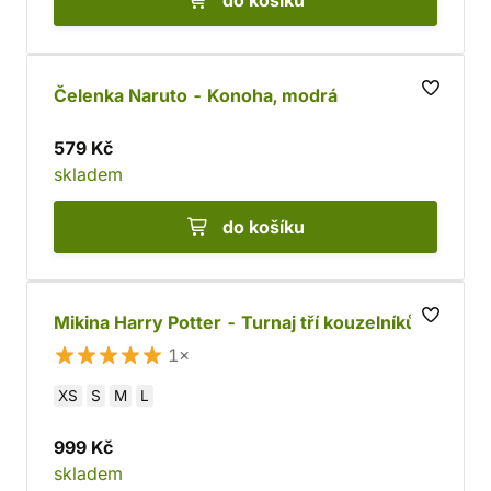
do košíku
Čelenka Naruto - Konoha, modrá
579 Kč
skladem
do košíku
Mikina Harry Potter - Turnaj tří kouzelníků
1×
XS
S
M
L
999 Kč
skladem