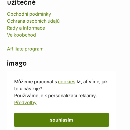
užitečné
Obchodní podmínky
Ochrana osobních údajů
Rady a informace
Velkoobchod
Affiliate program
imago
Kontakt
Můžeme pracovat s
cookies
🍪, ať víme, jak
Prodejna
to u nás žije?
Herna
Používáme je k personalizaci reklamy.
O nás
Předvolby
Hodnocení obchodu
Dárkové poukazy
Kalendář
souhlasím
imago.blog