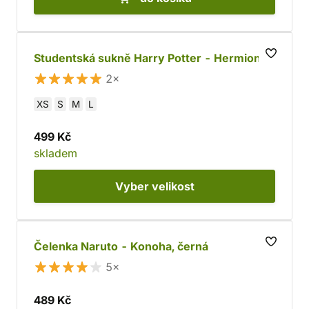
Studentská sukně Harry Potter - Hermiona
2×
XS
S
M
L
499 Kč
skladem
Vyber
velikost
Čelenka Naruto - Konoha, černá
5×
489 Kč