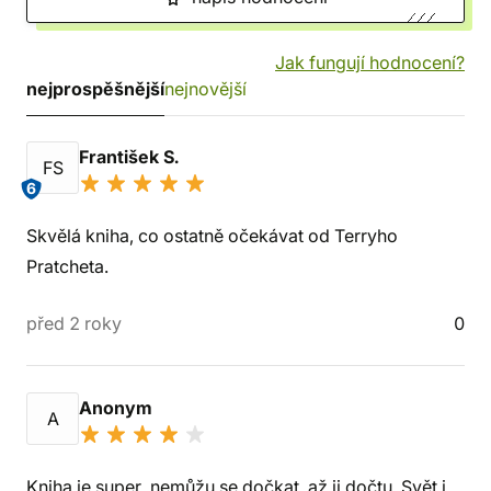
Jak fungují hodnocení?
nejprospěšnější
nejnovější
František S.
FS
6
Skvělá kniha, co ostatně očekávat od Terryho
Pratcheta.
před 2 roky
0
Anonym
A
Kniha je super, nemůžu se dočkat, až ji dočtu. Svět i