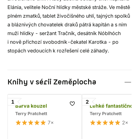
Elánia, velitele Noční hlídky městské stráže. Ve městě
plném zmatků, tablet živočišného uhlí, tajných spolků
a bláznivých chovatelek draků pátrá kapitán a s ním
muži hlídky - seržant Tračník, desátník Nóblhóch
i nově příchozí svobodník-čekatel Karotka - po
stopách vedoucích k rozřešení celé záhady.
Knihy v sérii Zeměplocha
1
2
Barva kouzel
Lehké fantastično
Terry Pratchett
Terry Pratchett
7×
2×