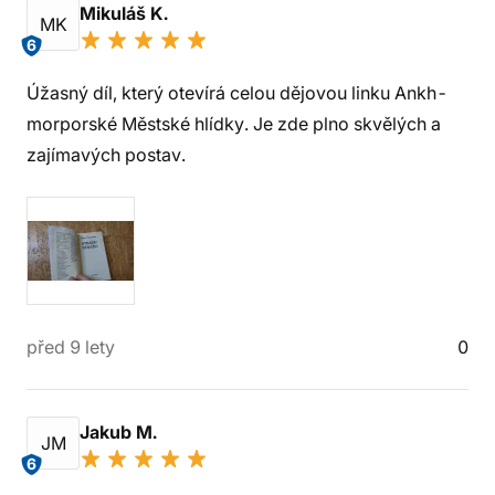
Mikuláš K.
MK
6
Úžasný díl, který otevírá celou dějovou linku Ankh-
morporské Městské hlídky. Je zde plno skvělých a
zajímavých postav.
před 9 lety
0
Jakub M.
JM
6