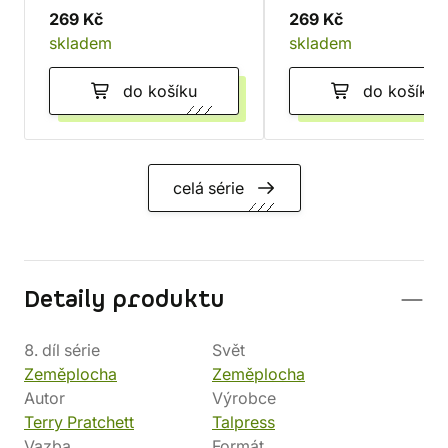
269 Kč
269 Kč
skladem
skladem
do košíku
do košíku
celá série
Detaily produktu
8. díl série
Svět
Zeměplocha
Zeměplocha
Autor
Výrobce
Terry Pratchett
Talpress
Vazba
Formát