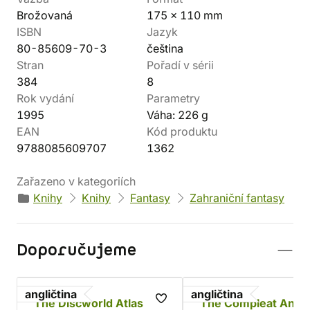
Brožovaná
175 x 110 mm
ISBN
Jazyk
80-85609-70-3
čeština
Stran
Pořadí v sérii
384
8
Rok vydání
Parametry
1995
Váha: 226 g
EAN
Kód produktu
9788085609707
1362
Zařazeno v kategoriích
Knihy
Knihy
Fantasy
Zahraniční fantasy
Doporučujeme
angličtina
angličtina
The Discworld Atlas
The Compleat Ankh