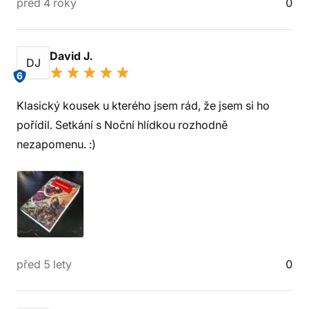
před 4 roky
0
David J.
DJ
6
Klasický kousek u kterého jsem rád, že jsem si ho
pořídil. Setkání s Noční hlídkou rozhodně
nezapomenu. :)
před 5 lety
0