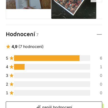
Hodnocení
7
4,9
(7 hodnocení)
5
6
4
1
3
0
2
0
1
0
napiš hodnocení