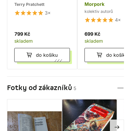
Morpork
Terry Pratchett
kolektiv autorů
3×
4×
799 Kč
699 Kč
skladem
skladem
do košíku
do košíku
Fotky od zákazníků
5