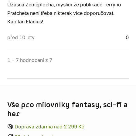
Úžasná Zeměplocha, myslím že publikace Terryho
Pratcheta není třeba nikterak více doporučovat.
Kapitán Elánius!
před 10 lety
0
1
-
7
hodnocení
z
7
Informace o obchodu
Vše pro milovníky fantasy, sci-fi a
her
Doprava zdarma nad 2 299 Kč