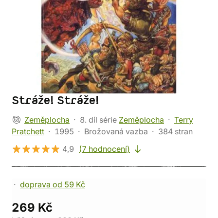
Stráže! Stráže!
Zeměplocha
8. díl série
Zeměplocha
Terry
Pratchett
1995
Brožovaná vazba
384 stran
4,9
(7 hodnocení)
doprava od 59 Kč
269 Kč