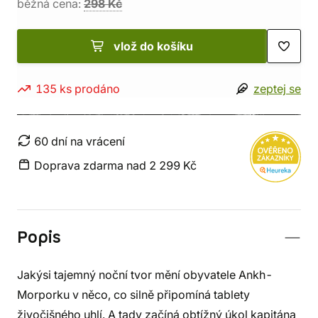
běžná cena:
298 Kč
vlož do košíku
135 ks prodáno
zeptej se
60 dní na vrácení
Doprava zdarma nad 2 299 Kč
Popis
Jakýsi tajemný noční tvor mění obyvatele Ankh-
Morporku v něco, co silně připomíná tablety
živočišného uhlí. A tady začíná obtížný úkol kapitána