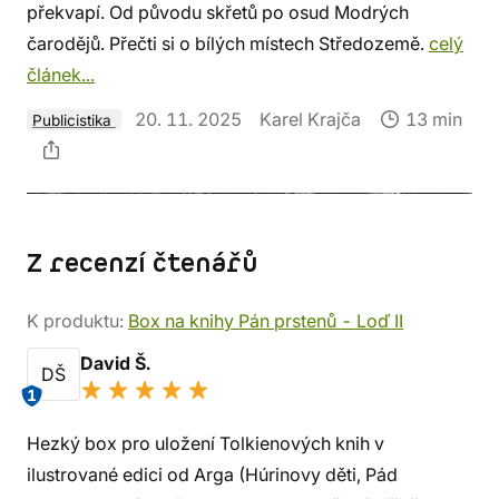
překvapí. Od původu skřetů po osud Modrých
čarodějů. Přečti si o bílých místech Středozemě.
celý
článek...
20. 11. 2025
Karel Krajča
13 min
Publicistika
Z recenzí čtenářů
K produktu:
Box na knihy Pán prstenů - Loď II
David Š.
DŠ
1
Hezký box pro uložení Tolkienových knih v
ilustrované edici od Arga (Húrinovy děti, Pád