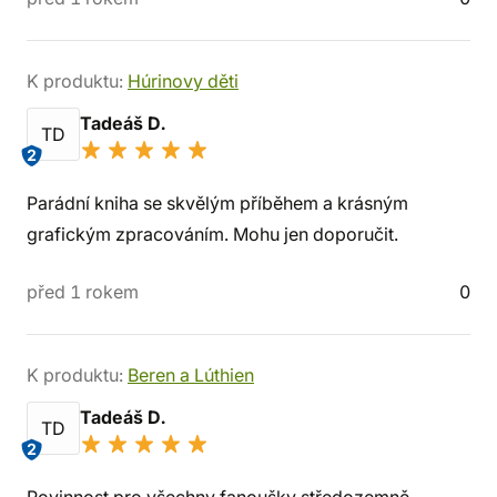
K produktu:
Húrinovy děti
Tadeáš D.
TD
2
Parádní kniha se skvělým příběhem a krásným
grafickým zpracováním. Mohu jen doporučit.
před 1 rokem
0
K produktu:
Beren a Lúthien
Tadeáš D.
TD
2
Povinnost pro všechny fanoušky středozemně