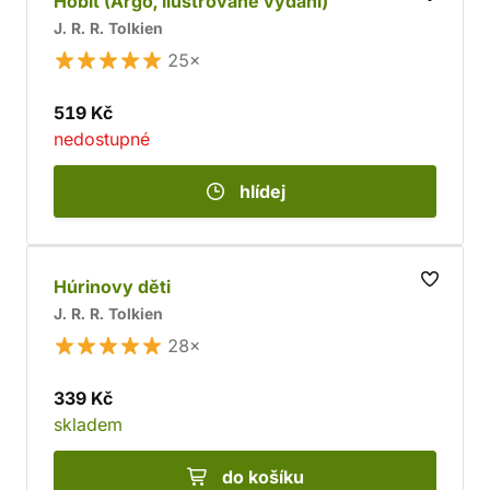
Hobit (Argo, ilustrované vydání)
J. R. R. Tolkien
25×
519 Kč
nedostupné
hlídej
Húrinovy děti
J. R. R. Tolkien
28×
339 Kč
skladem
do košíku