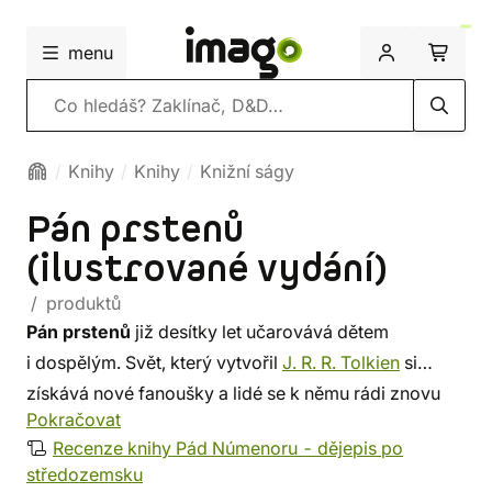
menu
Vyhledávání
Knihy
Knihy
Knižní ságy
Pán prstenů
(ilustrované vydání)
/ produktů
Pán prstenů
již desítky let učarovává dětem
i dospělým. Svět, který vytvořil
J. R. R. Tolkien
si
získává nové fanoušky a lidé se k němu rádi znovu
Pokračovat
a znovu vracejí. Objevte i vy kouzelný svět
Recenze knihy Pád Númenoru - dějepis po
Středozemě
s tímto nádherným vydáním
středozemsku
nakladatelství
Argo
. V knihách s pevnou vazbou