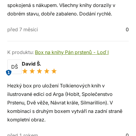
spokojená s nákupem. Všechny knihy dorazily v
dobrém stavu, dobře zabaleno. Dodání rychlé.
před 7 měsíci
0
K produktu:
Box na knihy Pán prstenů - Loď I
David Š.
DŠ
1
Hezký box pro uložení Tolkienových knih v
ilustrované edici od Arga (Hobit, Společenstvo
Prstenu, Dvě věže, Návrat krále, Silmarillion). V
kombinaci s druhým boxem vytváří na zadní straně
kompletní obraz.
před 1 rokem
0