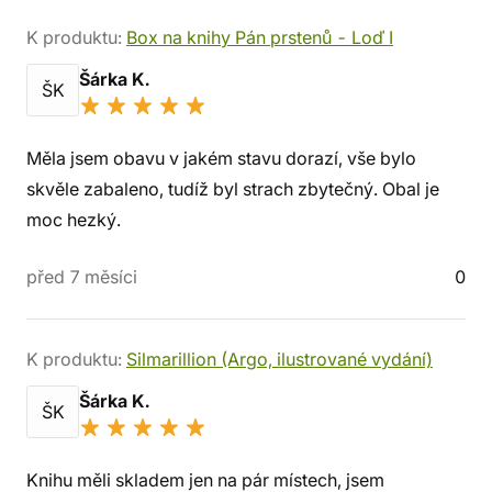
K produktu:
Box na knihy Pán prstenů - Loď I
Šárka K.
ŠK
Měla jsem obavu v jakém stavu dorazí, vše bylo
skvěle zabaleno, tudíž byl strach zbytečný. Obal je
moc hezký.
před 7 měsíci
0
K produktu:
Silmarillion (Argo, ilustrované vydání)
Šárka K.
ŠK
Knihu měli skladem jen na pár místech, jsem