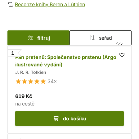
Recenze knihy Beren a Lúthien
najdete navíc nádherné ilustrace, díky kterým se
ponoříte ještě hlouběji do tajuplného světa,
obývaného elfy, trpaslíky a hobity.
filtruj
seřaď
1
Pán prstenů: Společenstvo prstenu (Argo,
ilustrované vydání)
J. R. R. Tolkien
34×
619 Kč
na cestě
do košíku