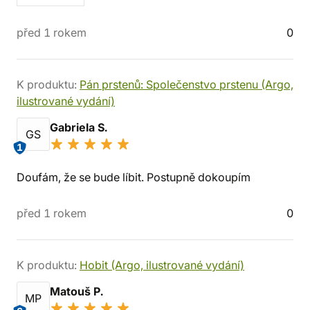
před 1 rokem
0
K produktu:
Pán prstenů: Společenstvo prstenu (Argo,
ilustrované vydání)
Gabriela S.
GS
1
Doufám, že se bude líbit. Postupně dokoupím
před 1 rokem
0
K produktu:
Hobit (Argo, ilustrované vydání)
Matouš P.
MP