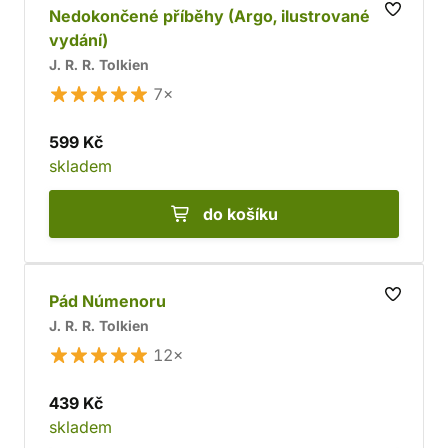
Nedokončené příběhy (Argo, ilustrované
vydání)
J. R. R. Tolkien
7×
599 Kč
skladem
do košíku
Pád Númenoru
J. R. R. Tolkien
12×
439 Kč
skladem