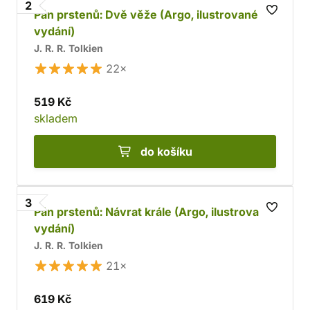
2
Pán prstenů: Dvě věže (Argo, ilustrované
vydání)
J. R. R. Tolkien
22×
519 Kč
skladem
do košíku
3
Pán prstenů: Návrat krále (Argo, ilustrované
vydání)
J. R. R. Tolkien
21×
619 Kč