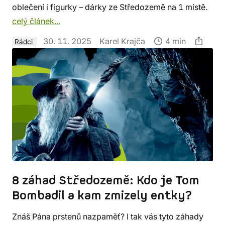
oblečení i figurky – dárky ze Středozemě na 1 místě.
celý článek...
30. 11. 2025
Karel Krajča
4 min
Rádci
8 záhad Středozemě: Kdo je Tom
Bombadil a kam zmizely entky?
Znáš Pána prstenů nazpaměť? I tak vás tyto záhady