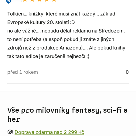
6
Tolkien... knížky, které musí znát každý... základ
Evropské kultury 20. století :D
no ale vážně.... nebudu dělat reklamu na Středozem,
to není potřeba (alespoň pokud ji znáte z jiných
zdrojů než z produkce Amazonu).... Ale pokud knihy,
tak tato edice je zaručeně nejhezčí ;)
před 1 rokem
0
Informace o obchodu
Vše pro milovníky fantasy, sci-fi a
her
Doprava zdarma nad 2 299 Kč