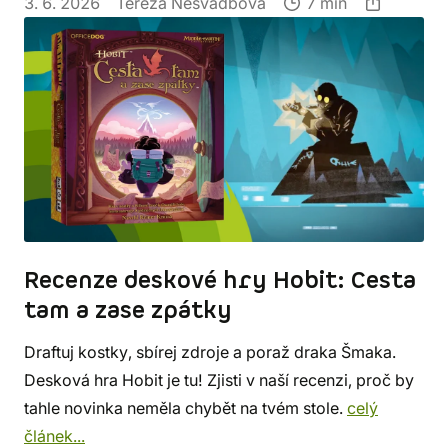
3. 6. 2026
Tereza Nesvadbová
7 min
Recenze deskové hry Hobit: Cesta
tam a zase zpátky
Draftuj kostky, sbírej zdroje a poraž draka Šmaka.
Desková hra Hobit je tu! Zjisti v naší recenzi, proč by
tahle novinka neměla chybět na tvém stole.
celý
článek...