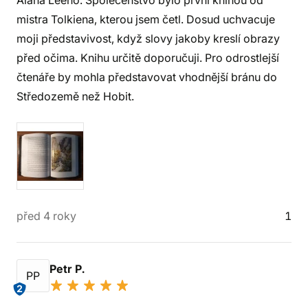
Alana Leeho. Společenstvo bylo první knihou od
mistra Tolkiena, kterou jsem četl. Dosud uchvacuje
moji představivost, když slovy jakoby kreslí obrazy
před očima. Knihu určitě doporučuji. Pro odrostlejší
čtenáře by mohla představovat vhodnější bránu do
Středozemě než Hobit.
před 4 roky
1
Petr P.
PP
2