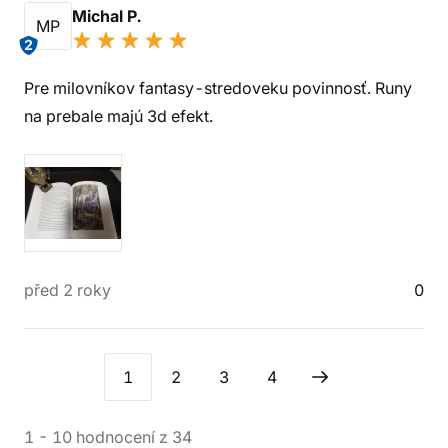
Michal P.
MP
2
Pre milovníkov fantasy-stredoveku povinnosť. Runy
na prebale majú 3d efekt.
před 2 roky
0
1
2
3
4
1
-
10
hodnocení
z
34