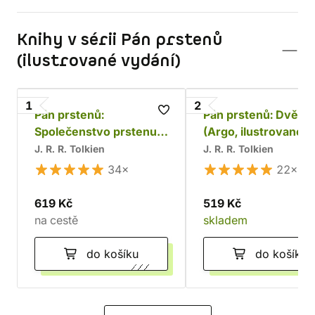
Knihy v sérii Pán prstenů
(ilustrované vydání)
1
2
Pán prstenů:
Pán prstenů: Dvě v
Společenstvo prstenu
(Argo, ilustrované
(Argo, ilustrované
vydání)
J. R. R. Tolkien
J. R. R. Tolkien
vydání)
34×
22×
619 Kč
519 Kč
na cestě
skladem
do košíku
do košíku