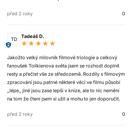
před 2 roky
0
Tadeáš D.
TD
2
Jakožto velký milovník filmové triologie a celkový
fanoušek Toilkienova světa jsem se rozhodl doplnit
resty a přečíst vše ze středozemě. Rozdíly s filmovým
zpracování jsou patrné některé věci ve filmu působí
,,lépe,, jiné jsou zase lepší v knize, ale to nic nemění
na tom že čtení jsem si užil a mohu to jen doporučit.
před 2 roky
0