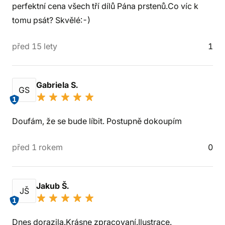
perfektní cena všech tří dílů Pána prstenů.Co víc k
tomu psát? Skvělé:-)
před 15 lety
1
Gabriela S.
GS
1
Doufám, že se bude líbit. Postupně dokoupím
před 1 rokem
0
Jakub Š.
JŠ
1
Dnes dorazila.Krásne zpracovaní.Ilustrace.