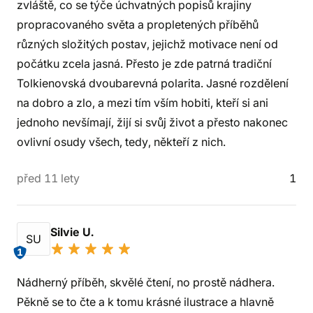
zvláště, co se týče úchvatných popisů krajiny
propracovaného světa a propletených příběhů
různých složitých postav, jejichž motivace není od
počátku zcela jasná. Přesto je zde patrná tradiční
Tolkienovská dvoubarevná polarita. Jasné rozdělení
na dobro a zlo, a mezi tím vším hobiti, kteří si ani
jednoho nevšímají, žijí si svůj život a přesto nakonec
ovlivní osudy všech, tedy, někteří z nich.
před 11 lety
1
Silvie U.
SU
1
Nádherný příběh, skvělé čtení, no prostě nádhera.
Pěkně se to čte a k tomu krásné ilustrace a hlavně