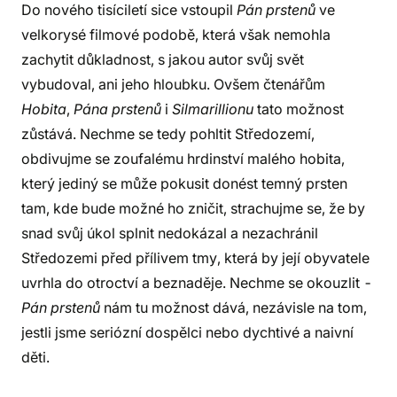
Do nového tisíciletí sice vstoupil
Pán prstenů
ve
velkorysé filmové podobě, která však nemohla
zachytit důkladnost, s jakou autor svůj svět
vybudoval, ani jeho hloubku. Ovšem čtenářům
Hobita
,
Pána prstenů
i
Silmarillionu
tato možnost
zůstává. Nechme se tedy pohltit Středozemí,
obdivujme se zoufalému hrdinství malého hobita,
který jediný se může pokusit donést temný prsten
tam, kde bude možné ho zničit, strachujme se, že by
snad svůj úkol splnit nedokázal a nezachránil
Středozemi před přílivem tmy, která by její obyvatele
uvrhla do otroctví a beznaděje. Nechme se okouzlit -
Pán prstenů
nám tu možnost dává, nezávisle na tom,
jestli jsme seriózní dospělci nebo dychtivé a naivní
děti.