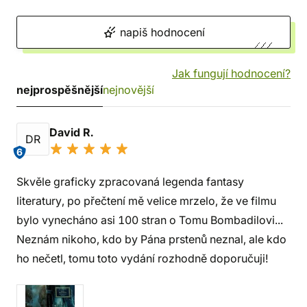
napiš hodnocení
Jak fungují hodnocení?
nejprospěšnější
nejnovější
David R.
DR
6
Skvěle graficky zpracovaná legenda fantasy
literatury, po přečtení mě velice mrzelo, že ve filmu
bylo vynecháno asi 100 stran o Tomu Bombadilovi...
Neznám nikoho, kdo by Pána prstenů neznal, ale kdo
ho nečetl, tomu toto vydání rozhodně doporučuji!