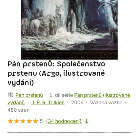
Pán prstenů: Společenstvo
prstenu (Argo, ilustrované
vydání)
Pán prstenů
1. díl série
Pán prstenů (ilustrované
vydání)
J. R. R. Tolkien
2006
Vázaná vazba
480 stran
5
(34 hodnocení)