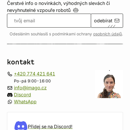
Čerstvé info o novinkách, výhodných slevách či
nevyhnutelné vzpouře
robotů
odebírat
Odesláním souhlasíš s podmínkami ochrany
osobních údajů
.
kontakt
+420 774 421 641
Po-pá 9:00-16:00
info@imago.cz
Discord
WhatsApp
Přidej se na Discord!