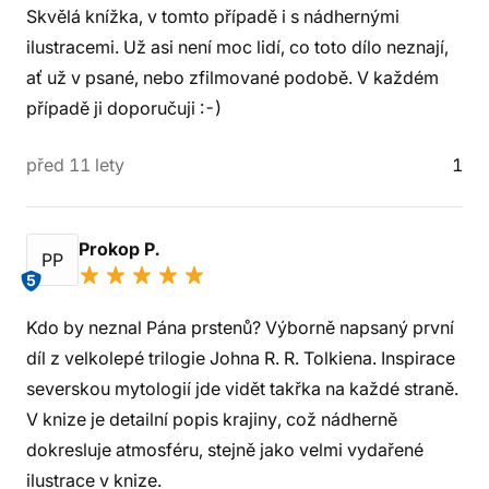
Skvělá knížka, v tomto případě i s nádhernými
ilustracemi. Už asi není moc lidí, co toto dílo neznají,
ať už v psané, nebo zfilmované podobě. V každém
případě ji doporučuji :-)
před 11 lety
1
Prokop P.
PP
5
Kdo by neznal Pána prstenů? Výborně napsaný první
díl z velkolepé trilogie Johna R. R. Tolkiena. Inspirace
severskou mytologií jde vidět takřka na každé straně.
V knize je detailní popis krajiny, což nádherně
dokresluje atmosféru, stejně jako velmi vydařené
ilustrace v knize.