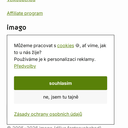
Affiliate program
imago
Kontakt
Můžeme pracovat s
cookies
🍪, ať víme, jak
Prodejna
to u nás žije?
Herna
Používáme je k personalizaci reklamy.
O nás
Předvolby
Hodnocení obchodu
Dárkové poukazy
Kalendář
souhlasím
imago.blog
ne, jsem tu tajně
Zásady ochrany osobních údajů