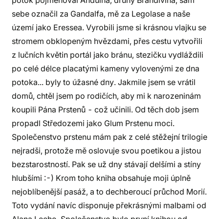
potok pojmenoval Anduina, druhý Brandivína, sám
sebe označil za Gandalfa, mě za Legolase a naše
území jako Eressea. Vyrobili jsme si krásnou vlajku se
stromem obklopeným hvězdami, přes cestu vytvořili
z lučních květin portál jako bránu, stezičku vydláždili
po celé délce placatými kameny vylovenými ze dna
potoka... byly to úžasné dny. Jakmile jsem se vrátil
domů, chtěl jsem po rodičích, aby mi k narozeninám
koupili Pána Prstenů - což učinili. Od těch dob jsem
propadl Středozemi jako Glum Prstenu moci.
Společenstvo prstenu mám pak z celé stěžejní trilogie
nejradši, protože mě oslovuje svou poetikou a jistou
bezstarostností. Pak se už dny stávají delšími a stíny
hlubšími :-) Krom toho kniha obsahuje moji úplně
nejoblíbenější pasáž, a to dechberoucí průchod Morií.
Toto vydání navíc disponuje překrásnými malbami od