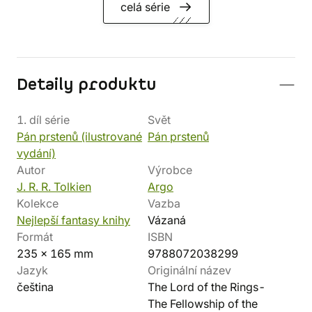
celá série
Detaily produktu
1. díl série
Svět
Pán prstenů (ilustrované
Pán prstenů
vydání)
Autor
Výrobce
J. R. R. Tolkien
Argo
Kolekce
Vazba
Nejlepší fantasy knihy
Vázaná
Formát
ISBN
235 x 165 mm
9788072038299
Jazyk
Originální název
čeština
The Lord of the Rings-
The Fellowship of the