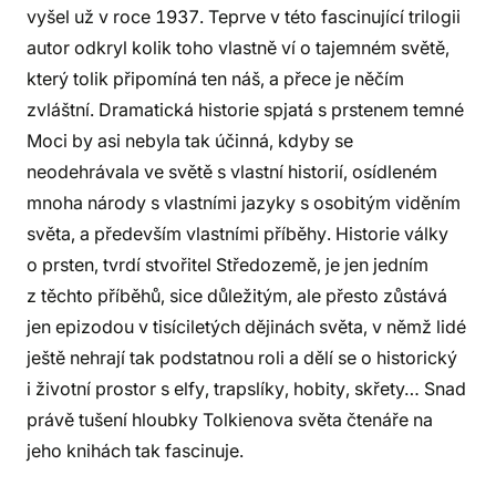
vyšel už v roce 1937. Teprve v této fascinující trilogii
autor odkryl kolik toho vlastně ví o tajemném světě,
který tolik připomíná ten náš, a přece je něčím
zvláštní. Dramatická historie spjatá s prstenem temné
Moci by asi nebyla tak účinná, kdyby se
neodehrávala ve světě s vlastní historií, osídleném
mnoha národy s vlastními jazyky s osobitým viděním
světa, a především vlastními příběhy. Historie války
o prsten, tvrdí stvořitel Středozemě, je jen jedním
z těchto příběhů, sice důležitým, ale přesto zůstává
jen epizodou v tisíciletých dějinách světa, v němž lidé
ještě nehrají tak podstatnou roli a dělí se o historický
i životní prostor s elfy, trapslíky, hobity, skřety… Snad
právě tušení hloubky Tolkienova světa čtenáře na
jeho knihách tak fascinuje.