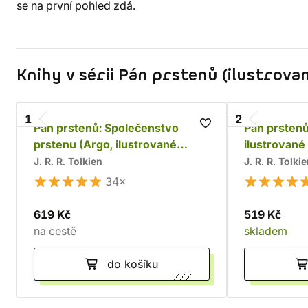
se na první pohled zdá.
Knihy v sérii Pán prstenů (ilustrova
1
2
Pán prstenů: Společenstvo
Pán prstenů
prstenu (Argo, ilustrované
ilustrované
vydání)
J. R. R. Tolkien
J. R. R. Tolki
34×
619 Kč
519 Kč
na cestě
skladem
do košíku