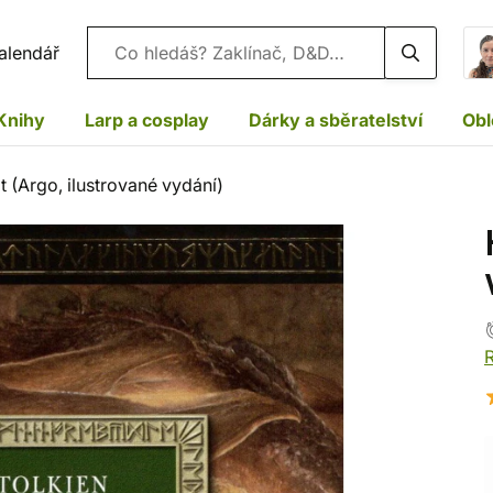
Vyhledávání
alendář
Knihy
Larp a cosplay
Dárky a sběratelství
Obl
t (Argo, ilustrované vydání)
R