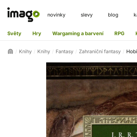
novinky
slevy
blog
k
Světy
Hry
Wargaming a barvení
RPG
Knihy
Knihy
Fantasy
Zahraniční fantasy
Hobi