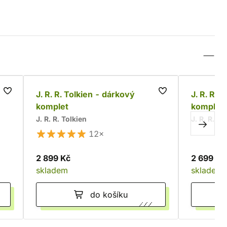
go,
J. R. R. Tolkien - dárkový
J. R. R. 
komplet
komplet (
J. R. R. Tolkien
J. R. R. To
12×
2 899 Kč
2 699 Kč
skladem
skladem
do košíku