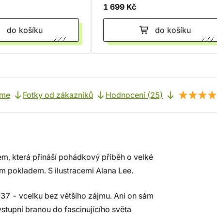
1 699 Kč
do košíku
do košíku
eme
Fotky od zákazníků
Hodnocení (25)
em, která přináší pohádkový příběh o velké
ým pokladem. S ilustracemi Alana Lee.
37 - vcelku bez většího zájmu. Ani on sám
 vstupní branou do fascinujícího světa