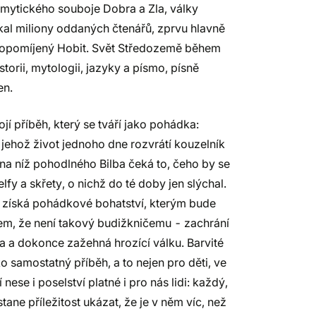
m mytického souboje Dobra a Zla, války
ískal miliony oddaných čtenářů, zprvu hlavně
em opomíjený Hobit. Svět Středozemě během
storii, mytologii, jazyky a písmo, písně
en.
í příběh, který se tváří jako pohádka:
jehož život jednoho dne rozvrátí kouzelník
 na níž pohodlného Bilba čeká to, čeho by se
fy a skřety, o nichž do té doby jen slýchal.
 získá pohádkové bohatství, kterým bude
em, že není takový budižkničemu - zachrání
a a dokonce zažehná hrozící válku. Barvité
ko samostatný příběh, a to nejen pro děti, ve
ese i poselství platné i pro nás lidi: každý,
ane příležitost ukázat, že je v něm víc, než