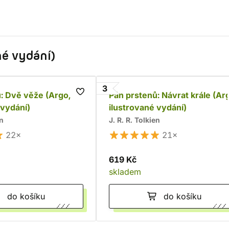
né vydání)
3
: Dvě věže (Argo,
Pán prstenů: Návrat krále (Ar
 vydání)
ilustrované vydání)
en
J. R. R. Tolkien
22×
21×
619 Kč
skladem
do košíku
do košíku