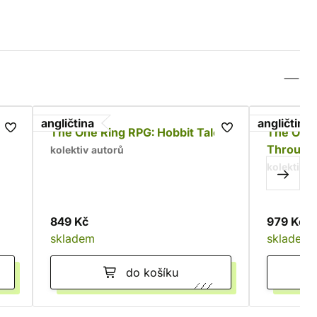
angličtina
angličtina
The One Ring RPG: Hobbit Tales
The One 
Through 
kolektiv autorů
kolektiv a
849 Kč
979 Kč
skladem
skladem
do košíku