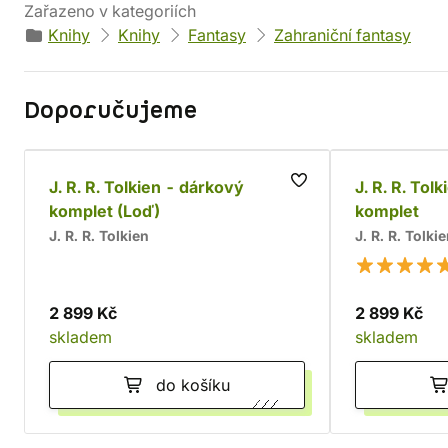
Zařazeno v kategoriích
Knihy
Knihy
Fantasy
Zahraniční fantasy
Doporučujeme
J. R. R. Tolkien - dárkový
J. R. R. Tol
komplet (Loď)
komplet
J. R. R. Tolkien
J. R. R. Tolki
2 899 Kč
2 899 Kč
skladem
skladem
do košíku