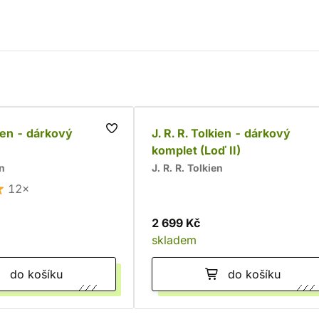
kien - dárkový
J. R. R. Tolkien - dárkový
komplet (Loď II)
en
J. R. R. Tolkien
12×
2 699 Kč
skladem
do košíku
do košíku