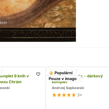
Populární
komplet 9 knih v
Husitská trilogie - dárkový
Pouze v imago
boxu Chrám
komplet
kowski
Andrzej Sapkowski
3×