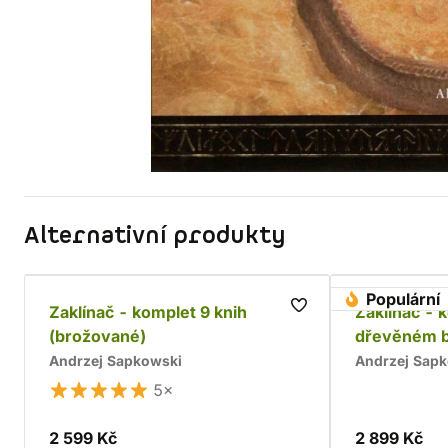
Alternativní produkty
Populární
Zaklínač - komplet 9 knih
Zaklínač - 
(brožované)
dřevěném 
Andrzej Sapkowski
Andrzej Sap
5×
2 599 Kč
2 899 Kč