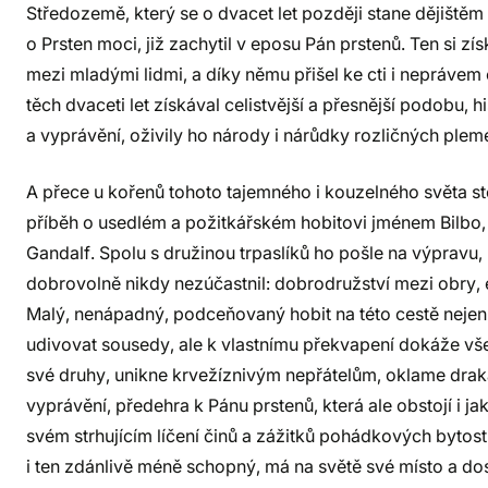
Středozemě, který se o dvacet let později stane dějiště
o Prsten moci, již zachytil v eposu Pán prstenů. Ten si z
mezi mladými lidmi, a díky němu přišel ke cti i nepráv
těch dvaceti let získával celistvější a přesnější podobu, hi
a vyprávění, oživily ho národy i nárůdky rozličných plem
A přece u kořenů tohoto tajemného i kouzelného světa stoj
příběh o usedlém a požitkářském hobitovi jménem Bilbo, 
Gandalf. Spolu s družinou trpaslíků ho pošle na výpravu,
dobrovolně nikdy nezúčastnil: dobrodružství mezi obry, el
Malý, nenápadný, podceňovaný hobit na této cestě nejen
udivovat sousedy, ale k vlastnímu překvapení dokáže vš
své druhy, unikne krvežíznivým nepřátelům, oklame drak
vyprávění, předehra k Pánu prstenů, která ale obstojí i ja
svém strhujícím líčení činů a zážitků pohádkových bytostí n
i ten zdánlivě méně schopný, má na světě své místo a dost