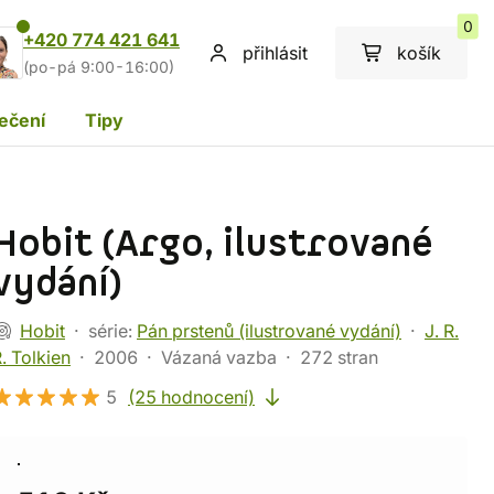
0
+420 774 421 641
přihlásit
košík
(po-pá 9:00-16:00)
ečení
Tipy
Hobit (Argo, ilustrované
vydání)
Hobit
série:
Pán prstenů (ilustrované vydání)
J. R.
. Tolkien
2006
Vázaná vazba
272 stran
5
(25 hodnocení)