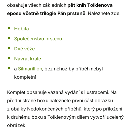
obsahuje všech základních
pět knih Tolkienova
eposu včetně trilogie Pán prstenů
. Naleznete zde:
Hobita
Společenstvo prstenu
Dvě věže
Návrat krále
a
Silmarillion
, bez něhož by příběh nebyl
kompletní
Komplet obsahuje vázaná vydání s ilustracemi. Na
přední straně boxu naleznete první část obrázku
z obálky Nedokončených příběhů, který po přiložení
k druhému boxu s Tolkienovým dílem vytvoří ucelený
obrázek.