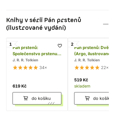
Knihy v sérii Pán prstenů
(ilustrované vydání)
1
2
Pán prstenů:
Pán prstenů: Dvě v
Společenstvo prstenu
(Argo, ilustrované
(Argo, ilustrované
vydání)
J. R. R. Tolkien
J. R. R. Tolkien
vydání)
34×
22×
519 Kč
619 Kč
skladem
do košíku
do košíku