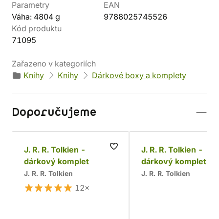
Parametry
EAN
Váha: 4804 g
9788025745526
Kód produktu
71095
Zařazeno v kategoriích
Knihy
Knihy
Dárkové boxy a komplety
Doporučujeme
J. R. R. Tolkien -
J. R. R. Tolkien -
dárkový komplet
dárkový komplet (L
II)
J. R. R. Tolkien
J. R. R. Tolkien
12×