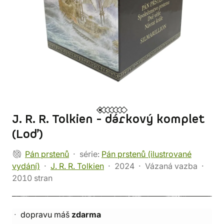
J. R. R. Tolkien - dárkový komplet
(Loď)
Pán prstenů
série:
Pán prstenů (ilustrované
vydání)
J. R. R. Tolkien
2024
Vázaná vazba
2010 stran
dopravu máš
zdarma