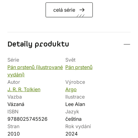
celá série
Detaily produktu
Série
Svět
Pán prstenů (ilustrované
Pán prstenů
vydání)
Autor
Výrobce
J. R. R. Tolkien
Argo
Vazba
Ilustrace
Vázaná
Lee Alan
ISBN
Jazyk
9788025745526
čeština
Stran
Rok vydání
2010
2024