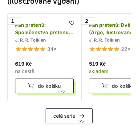
(ilustrované vydání)
1
2
Pán prstenů:
Pán prstenů: Dvě v
Společenstvo prstenu
(Argo, ilustrované
(Argo, ilustrované
vydání)
J. R. R. Tolkien
J. R. R. Tolkien
vydání)
34×
22×
619 Kč
519 Kč
na cestě
skladem
do košíku
do košíku
celá série