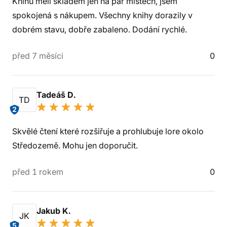
Knihu měli skladem jen na pár místech, jsem
spokojená s nákupem. Všechny knihy dorazily v
dobrém stavu, dobře zabaleno. Dodání rychlé.
před 7 měsíci
0
Tadeáš D.
TD
2
Skvělé čtení které rozšiřuje a prohlubuje lore okolo
Středozemě. Mohu jen doporučit.
před 1 rokem
0
Jakub K.
JK
5