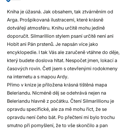
Kniha je úžasná. Jak obsahem, tak ztvárněním od
Arga. Prošpikovaná ilustracemi, které krásně
dotvářejí atmosféru. Knihu určitě mohu jedině
doporučit. Silmarillion stylem psaní určitě není ani
Hobit ani Pán prstenů. Je napsán více jako
encyklopedie. I tak Vás ale zaručeně vtáhne do děje,
který budete doslova hltat. Nespočet jmen, lokací a
časových rovin. Četl jsem s otevřenými rodokmeny
na internetu a s mapou Ardy.
Přímo v knize je přiložena krásná tištěná mapa
Beleriandu. Nicméně děj se odehrává nejen na
Beleriandu hlavně z počátku. Čtení Silmarillionu je
opravdu specifické, ale za mě mohu říct, že se
opravdu není čeho bát. Po přečtení mi bylo trochu
smutno při pomyšlení, že to vše skončilo a pan