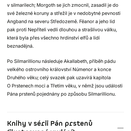
v silmarilech; Morgoth se jich zmocnil, zasadil je do
své železné koruny a střežil je v nedobytné pevnosti
Angband na severu Středozemě. Fëanor a jeho lid
pak proti Nepříteli vedli dlouhou a strašlivou válku,
která byla přes všechno hrdinství elfů a lidí
beznadějná.
Po Silmarillionu následuje Akallabeth, příběh pádu
velkého ostrovního království Númenor a konce
Druhého věku; celý svazek pak uzavírá kapitola
O Prstenech moci a Třetím věku, v němž jsou události
Pána prstenů pojednány po způsobu Silmarillionu.
Knihy v sérii Pán prstenů