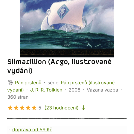
Silmarillion (Argo, ilustrované
vydání)
Pán prstenů
série:
Pán prstenů (ilustrované
vydání)
J. R. R. Tolkien
2008
Vázaná vazba
360 stran
5
(23 hodnocení)
doprava od 59 Kč