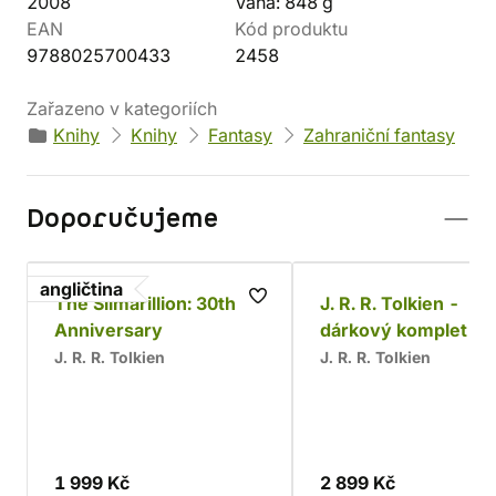
2008
Váha: 848 g
EAN
Kód produktu
9788025700433
2458
Zařazeno v kategoriích
Knihy
Knihy
Fantasy
Zahraniční fantasy
Doporučujeme
angličtina
The Silmarillion: 30th
J. R. R. Tolkien -
Anniversary
dárkový komplet (L
J. R. R. Tolkien
J. R. R. Tolkien
1 999 Kč
2 899 Kč