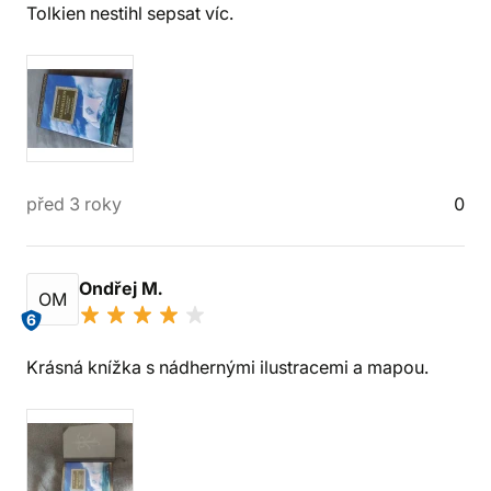
Tolkien nestihl sepsat víc.
před 3 roky
0
Ondřej M.
OM
6
Krásná knížka s nádhernými ilustracemi a mapou.