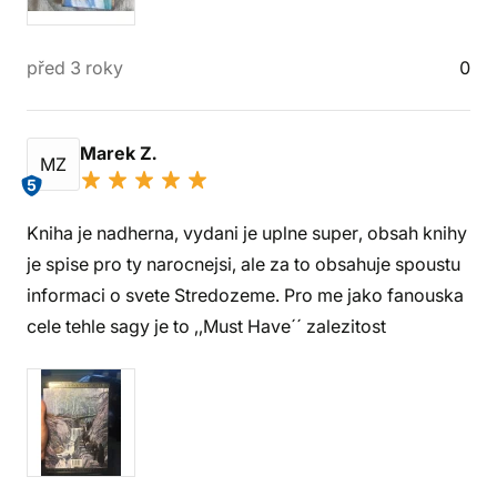
před 3 roky
0
Marek Z.
MZ
5
Kniha je nadherna, vydani je uplne super, obsah knihy
je spise pro ty narocnejsi, ale za to obsahuje spoustu
informaci o svete Stredozeme. Pro me jako fanouska
cele tehle sagy je to ,,Must Have´´ zalezitost