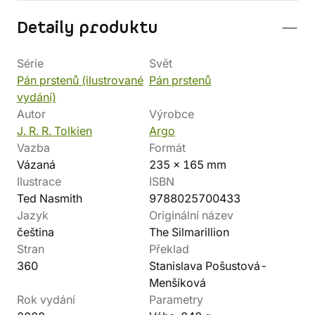
Detaily produktu
Série
Svět
Pán prstenů (ilustrované
Pán prstenů
vydání)
Autor
Výrobce
J. R. R. Tolkien
Argo
Vazba
Formát
Vázaná
235 x 165 mm
Ilustrace
ISBN
Ted Nasmith
9788025700433
Jazyk
Originální název
čeština
The Silmarillion
Stran
Překlad
360
Stanislava Pošustová-
Menšíková
Rok vydání
Parametry