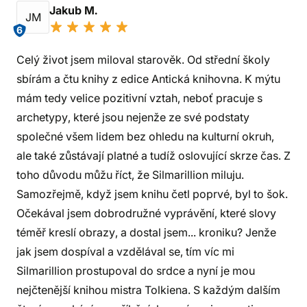
Jakub M.
JM
6
Celý život jsem miloval starověk. Od střední školy
sbírám a čtu knihy z edice Antická knihovna. K mýtu
mám tedy velice pozitivní vztah, neboť pracuje s
archetypy, které jsou nejenže ze své podstaty
společné všem lidem bez ohledu na kulturní okruh,
ale také zůstávají platné a tudíž oslovující skrze čas. Z
toho důvodu můžu říct, že Silmarillion miluju.
Samozřejmě, když jsem knihu četl poprvé, byl to šok.
Očekával jsem dobrodružné vyprávění, které slovy
téměř kreslí obrazy, a dostal jsem... kroniku? Jenže
jak jsem dospíval a vzdělával se, tím víc mi
Silmarillion prostupoval do srdce a nyní je mou
nejčtenější knihou mistra Tolkiena. S každým dalším