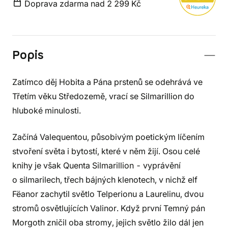
Doprava zdarma nad 2 299 Kč
Popis
Zatímco děj Hobita a Pána prstenů se odehrává ve
Třetím věku Středozemě, vrací se Silmarillion do
hluboké minulosti.
Začíná Valequentou, působivým poetickým líčením
stvoření světa i bytostí, které v něm žijí. Osou celé
knihy je však Quenta Silmarillion - vyprávění
o silmarilech, třech bájných klenotech, v nichž elf
Fëanor zachytil světlo Telperionu a Laurelinu, dvou
stromů osvětlujících Valinor. Když první Temný pán
Morgoth zničil oba stromy, jejich světlo žilo dál jen