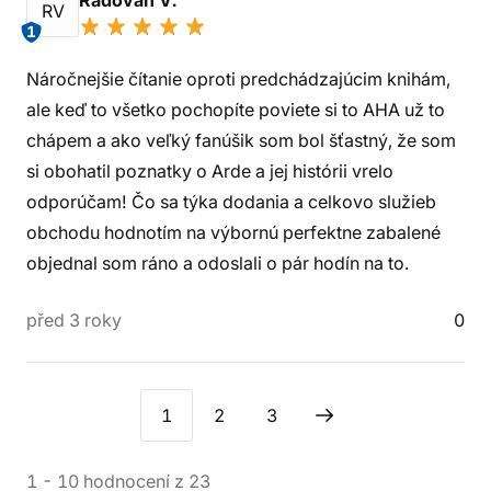
Radovan V.
RV
1
Náročnejšie čítanie oproti predchádzajúcim knihám,
ale keď to všetko pochopíte poviete si to AHA už to
chápem a ako veľký fanúšik som bol šťastný, že som
si obohatil poznatky o Arde a jej histórii vrelo
odporúčam! Čo sa týka dodania a celkovo služieb
obchodu hodnotím na výbornú perfektne zabalené
objednal som ráno a odoslali o pár hodín na to.
před 3 roky
0
1
2
3
1
-
10
hodnocení
z
23