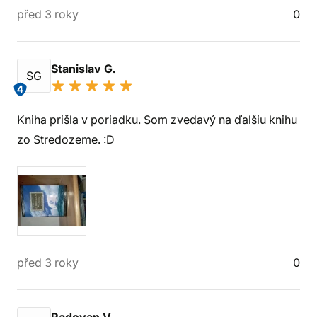
před 3 roky
0
Stanislav G.
SG
4
Kniha prišla v poriadku. Som zvedavý na ďalšiu knihu
zo Stredozeme. :D
před 3 roky
0