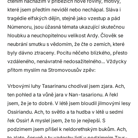
čtením nacházím v příbězích nové roviny, motivy,
které jsem předtím neviděl nebo nechápal. Sláva i
tragédie elfských dějin, stejně jako vzestup a pád
Númenoru, jsou úžasná témata ukazující skutečnou
hloubku a neuchopitelnou velikost Ardy. Člověk se
neubrání smutku s vědomím, že čte o zemích, které
byly dávno ztraceny. Pocitu něčeho blízkého, přesto
vzdáleného, nenávratně nedosažitelného... Vždycky
přitom myslím na Stromovousův zpěv:
Vrbovými luhy Tasarinanu chodíval jsem zjara. Ach,
ten pohled a ta vůně jara v Nan-tasarionu. A řekl
jsem, že je to dobré. V létě jsem bloudil jilmovými lesy
Ossiriandu. Ach, to světlo a ta hudba v létě u sedmi
řek Ossir! A myslel jsem, že to je nejlepší. S
podzimem jsem přišel k neldorethským bukům. Ach,
to zlato, červeň a ty vzdechy listí v podzimním Taur-