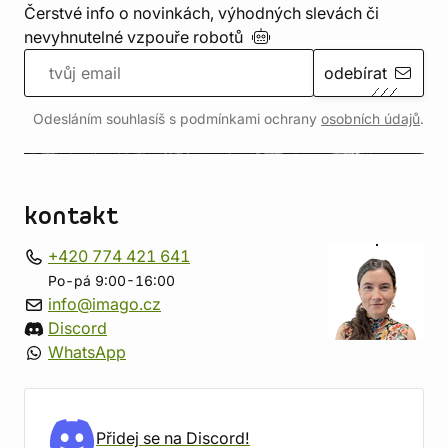
Čerstvé info o novinkách, výhodných slevách či
nevyhnutelné vzpouře
robotů
odebírat
Odesláním souhlasíš s podmínkami ochrany
osobních údajů
.
kontakt
+420 774 421 641
Po-pá 9:00-16:00
info@imago.cz
Discord
WhatsApp
Přidej se na Discord!