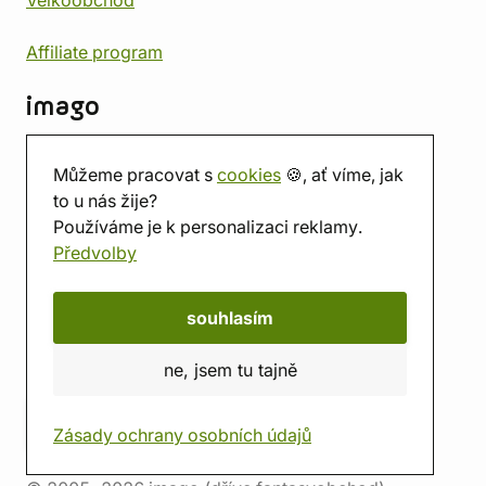
Velkoobchod
Affiliate program
imago
Kontakt
Můžeme pracovat s
cookies
🍪, ať víme, jak
Prodejna
to u nás žije?
Herna
Používáme je k personalizaci reklamy.
O nás
Předvolby
Hodnocení obchodu
Dárkové poukazy
Kalendář
souhlasím
imago.blog
ne, jsem tu tajně
Zásady ochrany osobních údajů