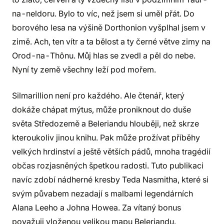
na-neldoru. Bylo to víc, než jsem si uměl přát. Do
borového lesa na výšině Dorthonion vyšplhal jsem v
zimě. Ach, ten vítr a ta bělost a ty černé větve zimy na
Orod-na-Thônu. Můj hlas se zvedl a pěl do nebe.
Nyní ty země všechny leží pod mořem.
Silmarillion není pro každého. Ale čtenář, který
dokáže chápat mýtus, může proniknout do duše
světa Středozemě a Beleriandu hlouběji, než skrze
kteroukoliv jinou knihu. Pak může prožívat příběhy
velkých hrdinství a ještě větších pádů, mnoha tragédií
občas rozjasněných špetkou radosti. Tuto publikaci
navíc zdobí nádherné kresby Teda Nasmitha, které si
svým půvabem nezadají s malbami legendárních
Alana Leeho a Johna Howea. Za vítaný bonus
považuji vloženou velikou mapu Beleriandu.