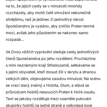
na to, že jejich cesty se v minulosti mnohdy
rozcházely, aby mohli čelit ohrožení nekonečně
silnějšímu, než je jedinec či jednotlivý národ.
Společenstvo je vysláno, aby zničilo Prsten temné
moci, avšak jeho působením se nakonec samo
rozpadá…
Ve
Dvou věžích
vyprávění sleduje cesty jednotlivých
členů Společenstva po jeho rozdělení. Procházíme
s nimi neznámými kraji Středozemě, setkáváme se
s jejími obyvateli, kteří dosud žili v skrytu a stranou
velkých dění, objevujeme zasutou minulost. Na scénu
se vrací starý známý z Hobita, Glum, a stává se
průvodcem hobitů nesoucích Prsten k Hoře osudu.
Text se jakoby rozděluje mezi osamělé putování
skupinky hobitů na jedné straně a velkolepé boje