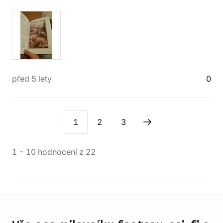
před 5 lety
0
1
2
3
1
-
10
hodnocení
z
22
Informace o obchodu