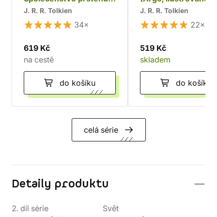
(Argo, ilustrované
vydání)
J. R. R. Tolkien
J. R. R. Tolkien
vydání)
34×
22×
619 Kč
519 Kč
na cestě
skladem
do košíku
do košíku
celá série
Detaily produktu
2. díl série
Svět