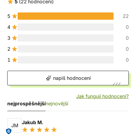
5
(22 hodnocení)
5
22
4
0
3
0
2
0
1
0
napiš hodnocení
Jak fungují hodnocení?
nejprospěšnější
nejnovější
Jakub M.
JM
6