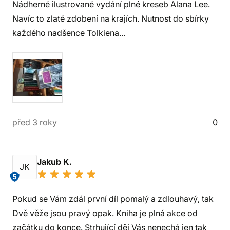
Nádherné ilustrované vydání plné kreseb Alana Lee.
Navíc to zlaté zdobení na krajích. Nutnost do sbírky
každého nadšence Tolkiena...
před 3 roky
0
Jakub K.
JK
5
Pokud se Vám zdál první díl pomalý a zdlouhavý, tak
Dvě věže jsou pravý opak. Kniha je plná akce od
začátku do konce. Strhující děj Vás nenechá jen tak