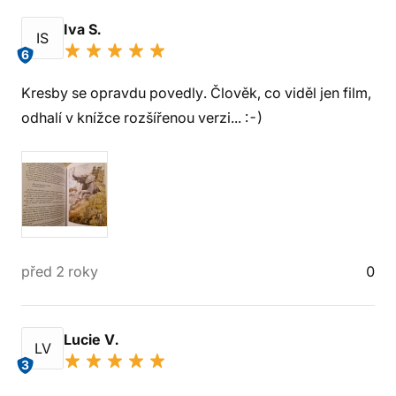
Iva S.
IS
6
Kresby se opravdu povedly. Člověk, co viděl jen film,
odhalí v knížce rozšířenou verzi... :-)
před 2 roky
0
Lucie V.
LV
3