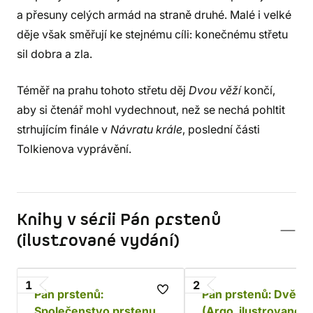
a přesuny celých armád na straně druhé. Malé i velké
děje však směřují ke stejnému cíli: konečnému střetu
sil dobra a zla.
Téměř na prahu tohoto střetu děj
Dvou věží
končí,
aby si čtenář mohl vydechnout, než se nechá pohltit
strhujícím finále v
Návratu krále
, poslední části
Tolkienova vyprávění.
Knihy v sérii Pán prstenů
(ilustrované vydání)
1
2
Pán prstenů:
Pán prstenů: Dvě v
Společenstvo prstenu
(Argo, ilustrované