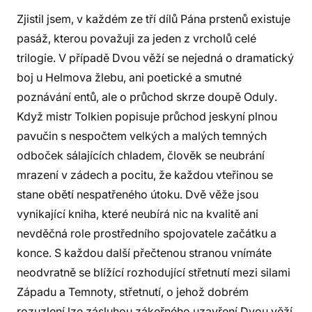
Zjistil jsem, v každém ze tří dílů Pána prstenů existuje
pasáž, kterou považuji za jeden z vrcholů celé
trilogie. V případě Dvou věží se nejedná o dramatický
boj u Helmova žlebu, ani poetické a smutné
poznávání entů, ale o průchod skrze doupě Oduly.
Když mistr Tolkien popisuje průchod jeskyní plnou
pavučin s nespočtem velkých a malých temných
odboček sálajících chladem, člověk se neubrání
mrazení v zádech a pocitu, že každou vteřinou se
stane obětí nespatřeného útoku. Dvě věže jsou
vynikající kniha, které neubírá nic na kvalitě ani
nevděčná role prostředního spojovatele začátku a
konce. S každou další přečtenou stranou vnímáte
neodvratně se blížící rozhodující střetnutí mezi silami
Západu a Temnoty, střetnutí, o jehož dobrém
rozuzlení lze zásluhou zákeřného uzavření Dvou věží