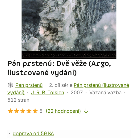
Pán prstenů: Dvě věže (Argo,
ilustrované vydání)
Pán prstenů
2. díl série
Pán prstenů (ilustrované
vydání)
J. R. R. Tolkien
2007
Vázaná vazba
512 stran
5
(22 hodnocení)
doprava od 59 Kč