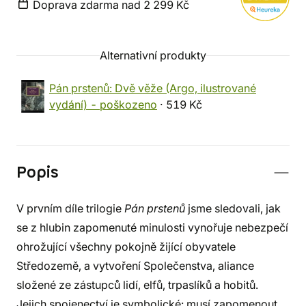
Doprava zdarma nad 2 299 Kč
Alternativní produkty
Pán prstenů: Dvě věže (Argo, ilustrované
vydání) - poškozeno
· 519 Kč
Popis
V prvním díle trilogie
Pán prstenů
jsme sledovali, jak
se z hlubin zapomenuté minulosti vynořuje nebezpečí
ohrožující všechny pokojně žijící obyvatele
Středozemě, a vytvoření Společenstva, aliance
složené ze zástupců lidí, elfů, trpaslíků a hobitů.
Jejich spojenectví je symbolické: musí zapomenout