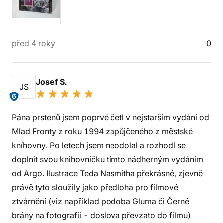
před 4 roky
0
Josef S.
JS
6
Pána prstenů jsem poprvé četl v nejstarším vydání od
Mlad Fronty z roku 1994 zapůjčeného z městské
kníhovny. Po letech jsem neodolal a rozhodl se
doplnit svou knihovničku tímto nádherným vydáním
od Argo. Ilustrace Teda Nasmitha překrásné, zjevně
právě tyto sloužily jako předloha pro filmové
ztvárnění (viz například podoba Gluma či Černé
brány na fotografii - doslova převzato do filmu)