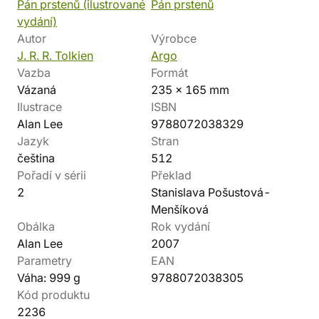
Pán prstenů (ilustrované
Pán prstenů
vydání)
Autor
Výrobce
J. R. R. Tolkien
Argo
Vazba
Formát
Vázaná
235 x 165 mm
Ilustrace
ISBN
Alan Lee
9788072038329
Jazyk
Stran
čeština
512
Pořadí v sérii
Překlad
2
Stanislava Pošustová-
Menšíková
Obálka
Rok vydání
Alan Lee
2007
Parametry
EAN
Váha: 999 g
9788072038305
Kód produktu
2236