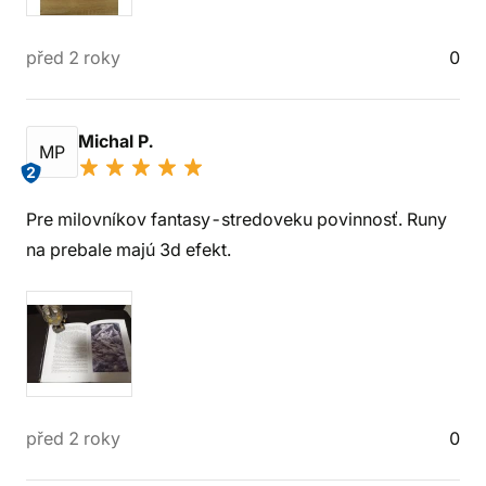
před 2 roky
0
Michal P.
MP
2
Pre milovníkov fantasy-stredoveku povinnosť. Runy
na prebale majú 3d efekt.
před 2 roky
0