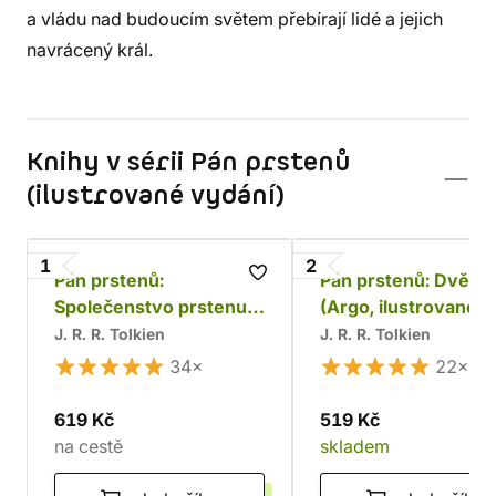
a vládu nad budoucím světem přebírají lidé a jejich
navrácený král.
Knihy v sérii Pán prstenů
(ilustrované vydání)
1
2
Pán prstenů:
Pán prstenů: Dvě v
Společenstvo prstenu
(Argo, ilustrované
(Argo, ilustrované
vydání)
J. R. R. Tolkien
J. R. R. Tolkien
vydání)
34×
22×
619 Kč
519 Kč
na cestě
skladem