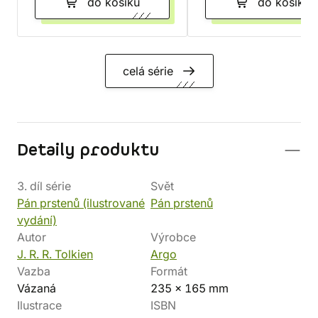
do košíku
do košíku
celá série
Detaily produktu
3. díl série
Svět
Pán prstenů (ilustrované
Pán prstenů
vydání)
Autor
Výrobce
J. R. R. Tolkien
Argo
Vazba
Formát
Vázaná
235 x 165 mm
Ilustrace
ISBN