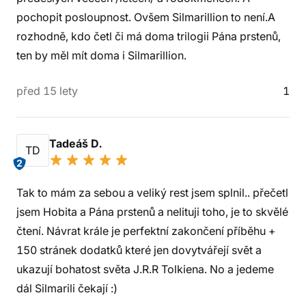
pochopit posloupnost. Ovšem Silmarillion to není.A
rozhodně, kdo četl či má doma trilogii Pána prstenů,
ten by měl mít doma i Silmarillion.
před 15 lety
1
Tadeáš D.
TD
2
Tak to mám za sebou a veliký rest jsem splnil.. přečetl
jsem Hobita a Pána prstenů a nelituji toho, je to skvělé
čtení. Návrat krále je perfektní zakončení příběhu +
150 stránek dodatků které jen dovytvářejí svět a
ukazují bohatost světa J.R.R Tolkiena. No a jedeme
dál Silmarili čekají :)