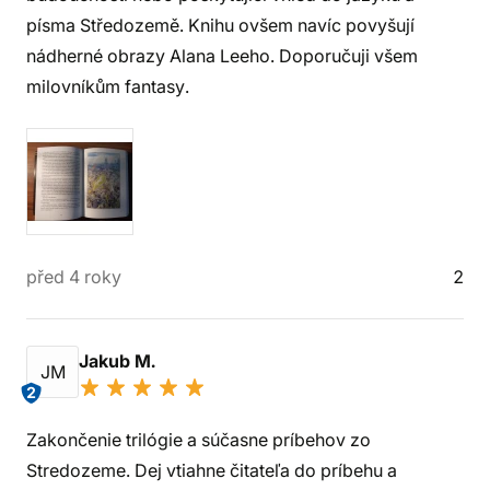
písma Středozemě. Knihu ovšem navíc povyšují
nádherné obrazy Alana Leeho. Doporučuji všem
milovníkům fantasy.
před 4 roky
2
Jakub M.
JM
2
Zakončenie trilógie a súčasne príbehov zo
Stredozeme. Dej vtiahne čitateľa do príbehu a