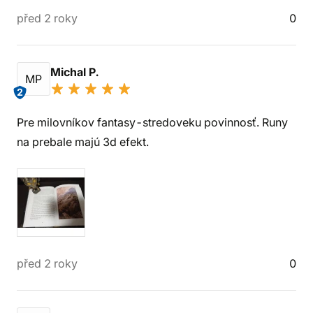
před 2 roky
0
Michal P.
MP
2
Pre milovníkov fantasy-stredoveku povinnosť. Runy
na prebale majú 3d efekt.
před 2 roky
0