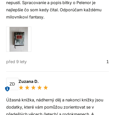
nepustí. Spracovanie a popis bitky o Pelenor je
najlepšie čo som kedy čítal. Odporúčam každému
milovníkovi fantasy.
před 9 lety
1
Zuzana D.
ZD
1
Úžasná knížka, nádherný děj a nakonci knížky jsou
dodatky, které vám pomůžou zorientovat se v
předešlých věcech /letech/ a rodokmenech. A