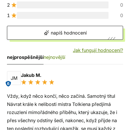
2
0
1
0
napiš hodnocení
Jak fungují hodnocení?
nejprospěšnější
nejnovější
Jakub M.
JM
6
Vždy, když něco končí, něco začíná. Samotný titul
Návrat krále k nelibosti mistra Tolkiena předjímá
rozuzlení mimořádného příběhu, který ukazuje, že i
přes všechny odstíny šedi, nakonec, když přijde na
ten poslední rozhodující okamžik, se musí každý z