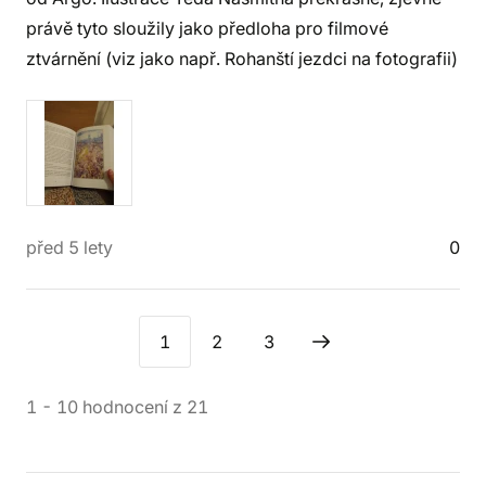
právě tyto sloužily jako předloha pro filmové
ztvárnění (viz jako např. Rohanští jezdci na fotografii)
před 5 lety
0
1
2
3
1
-
10
hodnocení
z
21