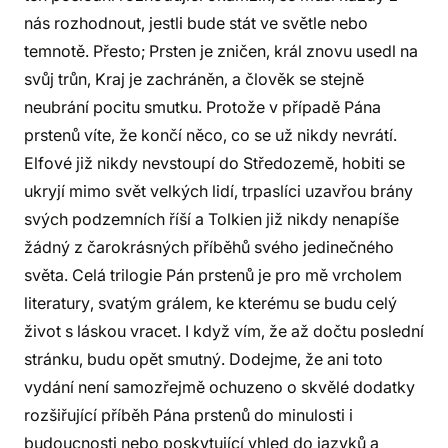
nás rozhodnout, jestli bude stát ve světle nebo
temnotě. Přesto; Prsten je zničen, král znovu usedl na
svůj trůn, Kraj je zachráněn, a člověk se stejně
neubrání pocitu smutku. Protože v případě Pána
prstenů víte, že končí něco, co se už nikdy nevrátí.
Elfové již nikdy nevstoupí do Středozemě, hobiti se
ukryjí mimo svět velkých lidí, trpaslíci uzavřou brány
svých podzemních říší a Tolkien již nikdy nenapíše
žádný z čarokrásných příběhů svého jedinečného
světa. Celá trilogie Pán prstenů je pro mě vrcholem
literatury, svatým grálem, ke kterému se budu celý
život s láskou vracet. I když vím, že až dočtu poslední
stránku, budu opět smutný. Dodejme, že ani toto
vydání není samozřejmě ochuzeno o skvělé dodatky
rozšiřující příběh Pána prstenů do minulosti i
budoucnosti nebo poskytující vhled do jazyků a