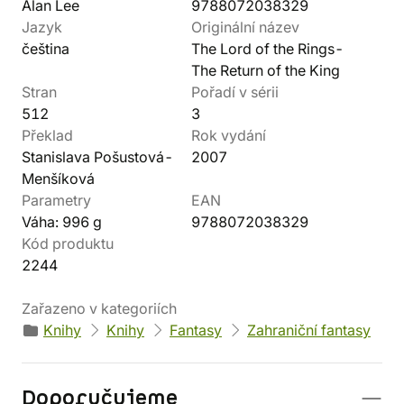
Alan Lee
9788072038329
Jazyk
Originální název
čeština
The Lord of the Rings-
The Return of the King
Stran
Pořadí v sérii
512
3
Překlad
Rok vydání
Stanislava Pošustová-
2007
Menšíková
Parametry
EAN
Váha: 996 g
9788072038329
Kód produktu
2244
Zařazeno v kategoriích
Knihy
Knihy
Fantasy
Zahraniční fantasy
Doporučujeme