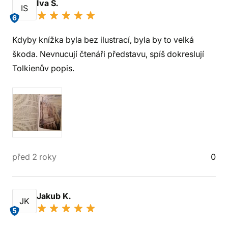
Iva S.
IS
6
Kdyby knížka byla bez ilustrací, byla by to velká
škoda. Nevnucují čtenáři představu, spíš dokreslují
Tolkienův popis.
před 2 roky
0
Jakub K.
JK
5