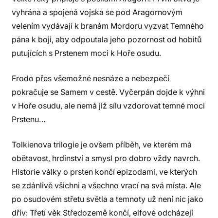
vyhrána a spojená vojska se pod Aragornovým
velením vydávají k branám Mordoru vyzvat Temného
pána k boji, aby odpoutala jeho pozornost od hobitů
putujících s Prstenem moci k Hoře osudu.
Frodo přes všemožné nesnáze a nebezpečí
pokračuje se Samem v cestě. Vyčerpán dojde k výhni
v Hoře osudu, ale nemá již sílu vzdorovat temné moci
Prstenu…
Tolkienova trilogie je ovšem příběh, ve kterém má
obětavost, hrdinství a smysl pro dobro vždy navrch.
Historie války o prsten končí epizodami, ve kterých
se zdánlivě všichni a všechno vrací na svá místa. Ale
po osudovém střetu světla a temnoty už není nic jako
dřív: Třetí věk Středozemě končí, elfové odcházejí