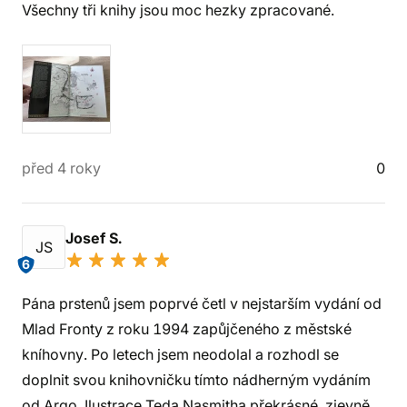
Všechny tři knihy jsou moc hezky zpracované.
před 4 roky
0
Josef S.
JS
6
Pána prstenů jsem poprvé četl v nejstarším vydání od
Mlad Fronty z roku 1994 zapůjčeného z městské
kníhovny. Po letech jsem neodolal a rozhodl se
doplnit svou knihovničku tímto nádherným vydáním
od Argo. Ilustrace Teda Nasmitha překrásné, zjevně