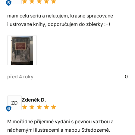
5
mam celu seriu a nelutujem, krasne spracovane
ilustrovane knihy, doporučujem do zbierky :-)
před 4 roky
0
Zdeněk D.
ZD
6
Mimořádně příjemné vydání s pevnou vazbou a
nádhernými ilustracemi a mapou Středozemě.