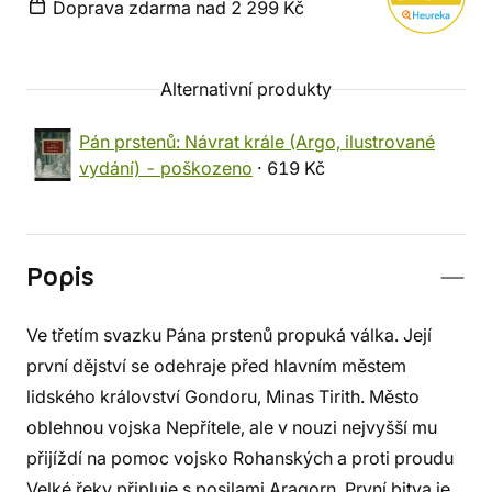
Doprava zdarma nad 2 299 Kč
Alternativní produkty
Pán prstenů: Návrat krále (Argo, ilustrované
vydání) - poškozeno
· 619 Kč
Popis
Ve třetím svazku Pána prstenů propuká válka. Její
první dějství se odehraje před hlavním městem
lidského království Gondoru, Minas Tirith. Město
oblehnou vojska Nepřítele, ale v nouzi nejvyšší mu
přijíždí na pomoc vojsko Rohanských a proti proudu
Velké řeky připluje s posilami Aragorn. První bitva je