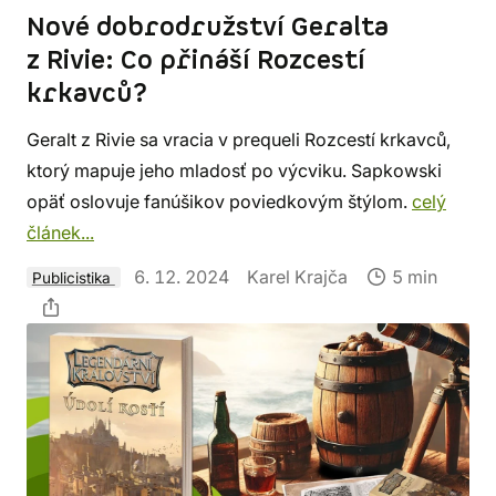
Nové dobrodružství Geralta
z Rivie: Co přináší Rozcestí
krkavců?
Geralt z Rivie sa vracia v prequeli Rozcestí krkavců,
ktorý mapuje jeho mladosť po výcviku. Sapkowski
opäť oslovuje fanúšikov poviedkovým štýlom.
celý
článek...
6. 12. 2024
Karel Krajča
5 min
Publicistika