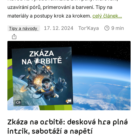
uzavírání pórů, primerování a barvení. Tipy na
materiály a postupy krok za krokem.
celý článek...
17. 12. 2024
Tor’Kaya
9 min
Tipy a návody
Zkáza na orbitě: desková hra plná
intrik, sabotáží a napětí