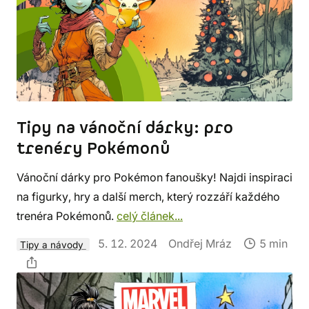
Tipy na vánoční dárky: pro
trenéry Pokémonů
Vánoční dárky pro Pokémon fanoušky! Najdi inspiraci
na figurky, hry a další merch, který rozzáří každého
trenéra Pokémonů.
celý článek...
5. 12. 2024
Ondřej Mráz
5 min
Tipy a návody