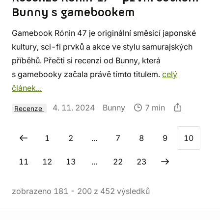
Bunny s gamebookem
Gamebook Rónin 47 je originální směsicí japonské
kultury, sci-fi prvků a akce ve stylu samurajských
příběhů. Přečti si recenzi od Bunny, která
s gamebooky začala právě tímto titulem.
celý
článek...
4. 11. 2024
Bunny
7 min
Recenze
1
2
...
7
8
9
10
11
12
13
...
22
23
zobrazeno
181
-
200
z
452
výsledků
Informace o obchodu