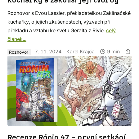
kuchařky a zákulisí její tvorby
Rozhovor s Evou Lassler, překladatelkou Zaklínačské
kuchařky, o jejích zkušenostech, výzvách při
překladu a vztahu ke světu Geralta z Rivie.
celý
článek...
7. 11. 2024
Karel Krajča
9 min
Rozhovor
Recenze Rónin 47 – první setkání