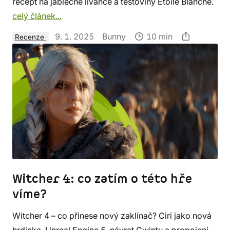
recept na jablečné lívance a těstoviny Étoile Blanche.
celý článek...
9. 1. 2025
Bunny
10 min
Recenze
Witcher 4: co zatím o této hře
víme?
Witcher 4 – co přinese nový zaklínač? Ciri jako nová
hrdinka, Unreal Engine 5, návrat Gwintu a propojení