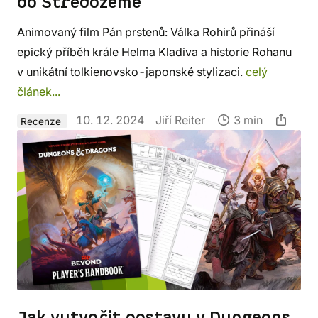
do Středozemě
Animovaný film Pán prstenů: Válka Rohirů přináší
epický příběh krále Helma Kladiva a historie Rohanu
v unikátní tolkienovsko-japonské stylizaci.
celý
článek...
10. 12. 2024
Jiří Reiter
3 min
Recenze
Jak vytvořit postavu v Dungeons