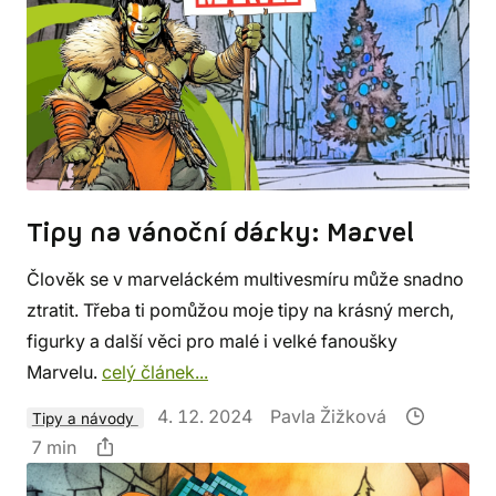
Tipy na vánoční dárky: Marvel
Člověk se v marveláckém multivesmíru může snadno
ztratit. Třeba ti pomůžou moje tipy na krásný merch,
figurky a další věci pro malé i velké fanoušky
Marvelu.
celý článek...
4. 12. 2024
Pavla Žižková
Tipy a návody
7 min